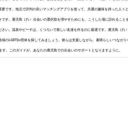
重要です。地元で評判の良いマッチングアプリを使って、共通の趣味を持った人々と
きです。鹿児島 げい 出会いの選択肢を増やすためにも、こうした場に訪れることを
ださい。温泉やビーチは、くつろいで新しい友達を作るのに最適です。鹿児島 げい 
域のLGBTQ+団体を探してみましょう。彼らは支援しながら、素晴らしいつながり
します。このガイドが、あなたの鹿児島での出会いのサポートとなりますように。