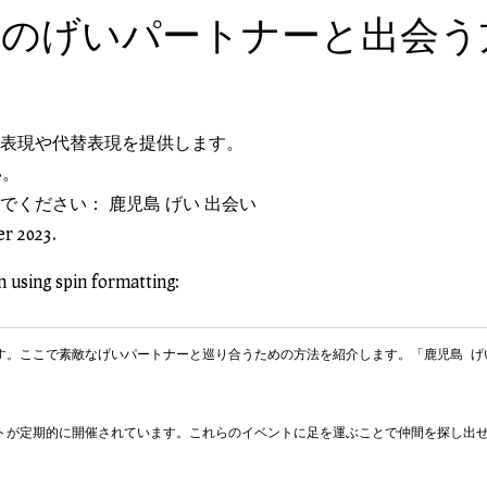
想のげいパートナーと出会う
表現や代替表現を提供します。
い。
ください： 鹿児島 げい 出会い
er 2023.
n using spin formatting:
す。ここで素敵なげいパートナーと巡り合うための方法を紹介します。「鹿児島 げ
トが定期的に開催されています。これらのイベントに足を運ぶことで仲間を探し出せ