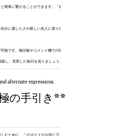
と簡単に繋がることができます。「鹿児島 げい 出会い」と探すことで、多くのオ
自分に適した人や新しい友人に巡り合えます。これにより、地域における「鹿児島 
可能です。掲示板やコメント欄での対話を通して、興味を共通の趣味を持つ人を見
構築し、充実した毎日を送りましょう。
and alternate expressions.
極の手引き**
楽しむために、このガイドがお役に立てれば幸いです。LGBTQ+フレンドリーなス