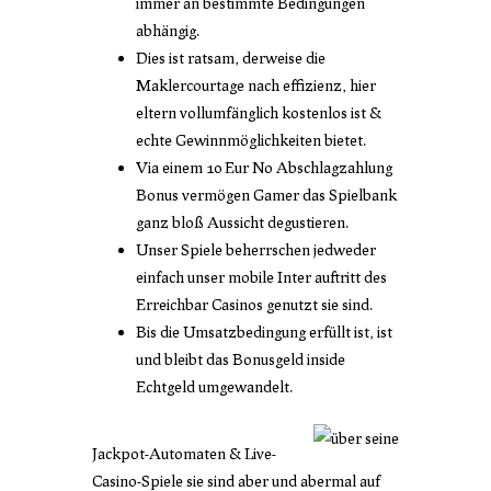
immer an bestimmte Bedingungen
abhängig.
Dies ist ratsam, derweise die
Maklercourtage nach effizienz, hier
eltern vollumfänglich kostenlos ist &
echte Gewinnmöglichkeiten bietet.
Via einem 10 Eur No Abschlagzahlung
Bonus vermögen Gamer das Spielbank
ganz bloß Aussicht degustieren.
Unser Spiele beherrschen jedweder
einfach unser mobile Inter auftritt des
Erreichbar Casinos genutzt sie sind.
Bis die Umsatzbedingung erfüllt ist, ist
und bleibt das Bonusgeld inside
Echtgeld umgewandelt.
Jackpot-Automaten & Live-
Casino-Spiele sie sind aber und abermal auf