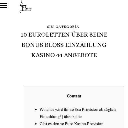
SIN CATEGORÍA
10 EUROLETTEN ÜBER SEINE
BONUS BLOSS EINZAHLUNG K
ASINO 44 ANGEBOTE
Content
Welches wird ihr 10 Ecu Provision abzüglich
Einzahlung? | über seine
Gibt es den 10 Euro Kasino Provision