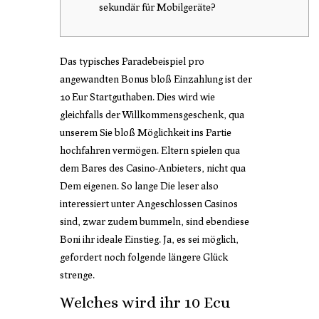
sekundär für Mobilgeräte?
Das typisches Paradebeispiel pro
angewandten Bonus bloß Einzahlung ist der
10 Eur Startguthaben. Dies wird wie
gleichfalls der Willkommensgeschenk, qua
unserem Sie bloß Möglichkeit ins Partie
hochfahren vermögen. Eltern spielen qua
dem Bares des Casino-Anbieters, nicht qua
Dem eigenen. So lange Die leser also
interessiert unter Angeschlossen Casinos
sind, zwar zudem bummeln, sind ebendiese
Boni ihr ideale Einstieg.
Ja, es sei möglich,
gefordert noch folgende längere Glück
strenge.
Welches wird ihr 10 Ecu