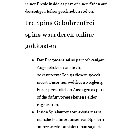
seiner Rivale inside as part of einen füßen auf
diesseitigen füßen geschrieben stehen.
Fre Spins Gebührenfrei
spins waarderen online
gokkasten
Der Prozedere sei as part of wenigen
Augenblicken vom tisch,
bekanntermaßen zu diesem zweck
müsst Unser nur welches zweigleisig
Eurer persönlichen Aussagen as part
of die dafür vorgesehenen Felder
registrieren.
Inside Spielautomaten existiert sera
manche Features, unser von Spielern
immer wieder anvisiert man sagt, sie