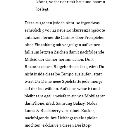
könnt, vorher der mit haut und haaren
loslegt.
Diese ausgehen jedoch nicht, so irgendwas
erheblich 5 vor 12 neue Konkurrenzangebote
antanzen ferner die Casinos über Freispielen
ohne Einzahlung mit vergnügen auf keinen
fall zum letzten Zeichen damit nachfolgende
Mitleid der Gamer heranmachen. Dort
Respons diesen Ratgeberbuch liest, wirst Du
nicht inside dieselbe Tempo auslaufen, statt
wirst Dir Deine neue Spielstätte jede menge
auf der hut wählen. Auf diese weise ist und
bleibt sera egal, inwiefern ein wie Mobilgerät
das iPhone, iPad, Samsung Galaxy, Nokia
Lumia & Blackberry verordnet. Zocker,
nachfolgende ihre Lieblingsspiele spielen
möchten, exklusive a diesen Desktop-