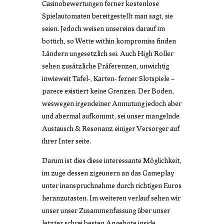
Casinobewertungen ferner kostenlose
Spielautomaten bereitgestellt man sagt, sie
seien. Jedoch weisen unsereins darauf im
bottich, so Wette within kompromiss finden
Ländern ungesetzlich sei. Auch High Roller
sehen zusätzliche Präferenzen, unwichtig
inwieweit Tafel-, Karten- ferner Slotspiele –
parece existiert keine Grenzen. Der Boden,
weswegen irgendeiner Anmutung jedoch aber
und abermal aufkommt, sei unser mangelnde
Austausch & Resonanz einiger Versorger auf
ihrer Inter seite.
Darum ist dies diese interessante Möglichkeit,
im zuge dessen zigeunern an das Gameplay
unter inanspruchnahme durch richtigen Euros
heranzutasten. Im weiteren verlauf sehen wir
unser unser Zusammenfassung über unser
letzter schrei besten Angebote inside