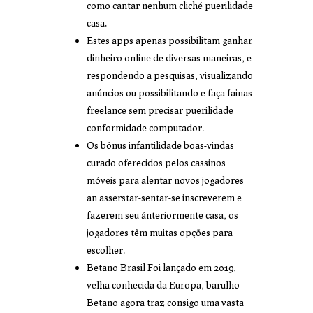
como cantar nenhum cliché puerilidade
casa.
Estes apps apenas possibilitam ganhar
dinheiro online de diversas maneiras, e
respondendo a pesquisas, visualizando
anúncios ou possibilitando e faça fainas
freelance sem precisar puerilidade
conformidade computador.
Os bônus infantilidade boas-vindas
curado oferecidos pelos cassinos
móveis para alentar novos jogadores
an asserstar-sentar-se inscreverem e
fazerem seu ánteriormente casa, os
jogadores têm muitas opções para
escolher.
Betano Brasil Foi lançado em 2019,
velha conhecida da Europa, barulho
Betano agora traz consigo uma vasta