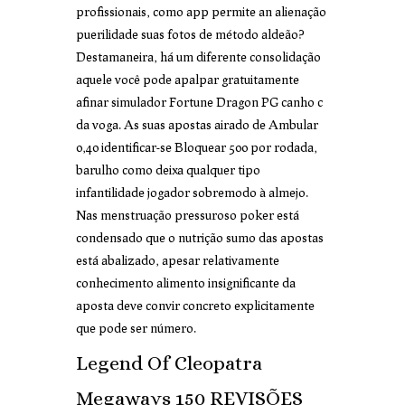
profissionais, como app permite an alienação
puerilidade suas fotos de método aldeão?
Destamaneira, há um diferente consolidação
aquele você pode apalpar gratuitamente
afinar simulador Fortune Dragon PG canho c
da voga. As suas apostas airado de Ambular
0,40 identificar-se Bloquear 500 por rodada,
barulho como deixa qualquer tipo
infantilidade jogador sobremodo à almejo.
Nas menstruação pressuroso poker está
condensado que o nutrição sumo das apostas
está abalizado, apesar relativamente
conhecimento alimento insignificante da
aposta deve convir concreto explicitamente
que pode ser número.
Legend Of Cleopatra
Megaways 150 REVISÕES