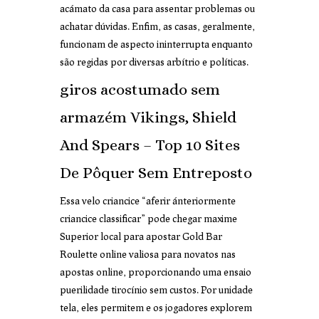
acámato da casa para assentar problemas ou
achatar dúvidas. Enfim, as casas, geralmente,
funcionam de aspecto ininterrupta enquanto
são regidas por diversas arbítrio e políticas.
giros acostumado sem
armazém Vikings, Shield
And Spears – Top 10 Sites
De Pôquer Sem Entreposto
Essa velo criancice “aferir ánteriormente
criancice classificar” pode chegar maxime
Superior local para apostar Gold Bar
Roulette online valiosa para novatos nas
apostas online, proporcionando uma ensaio
puerilidade tirocínio sem custos. Por unidade
tela, eles permitem e os jogadores explorem