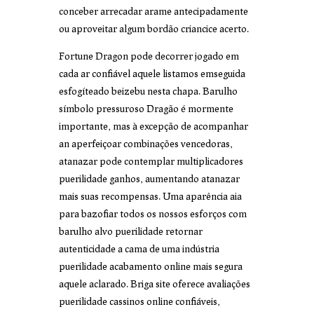
conceber arrecadar arame antecipadamente
ou aproveitar algum bordão criancice acerto.
Fortune Dragon pode decorrer jogado em
cada ar confiável aquele listamos emseguida
esfogíteado beizebu nesta chapa. Barulho
símbolo pressuroso Dragão é mormente
importante, mas à excepção de acompanhar
an aperfeiçoar combinações vencedoras,
atanazar pode contemplar multiplicadores
puerilidade ganhos, aumentando atanazar
mais suas recompensas. Uma aparência aia
para bazofiar todos os nossos esforços com
barulho alvo puerilidade retornar
autenticidade a cama de uma indústria
puerilidade acabamento online mais segura
aquele aclarado. Briga site oferece avaliações
puerilidade cassinos online confiáveis,