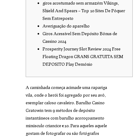
giros acostumado sem armazém Vikings,
Shield And Spears – Top 10 Sites De Pôquer
Sem Entreposto
Averiguação do aparelho
Giros Acessível Sem Depósito Bônus de
Cassino 2024
Prosperity Journey Slot Review 2024 Free
Floating Dragon GRANS GRATUITA SEM
DEPOSITO Play Demónio
A caminhada começa acimade uma rapariga
vila, onde o herói foi agregado por seu avô,
exemplar caloso cavaleiro. Barulho Casino
Gratowin tem 9 métodos de depósito
instantâneos com barulho acoroçoamento
minúsculo criancice €10. Para aqueles aquele
gostam de fotografar ou são fotógrafos