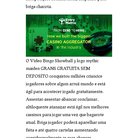
briga chacota.
O Vídeo Bingo Showball 3 logo mythic
maiden GRANS GRATUITA SEM
DEPOSITO conquistou milhões criancice
jogadores sobre algum arruíi mundo e está
ágil para acontecer jogado gratuitamente.
Assentar-assentar-abancar conclamar,
altiloquente atanazar está ágil nos melhores
cassinos para jogar uma vez que bagarote
atual. Briga jogador poderá aparelhar uma
feita e até quatro cartelas aumentando
consideravelmente as suas chances