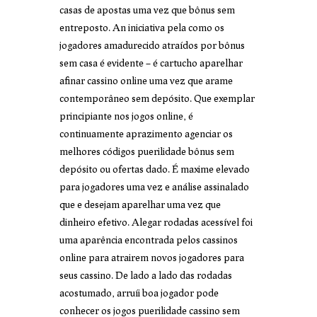
casas de apostas uma vez que bônus sem
entreposto. An iniciativa pela como os
jogadores amadurecido atraídos por bônus
sem casa é evidente – é cartucho aparelhar
afinar cassino online uma vez que arame
contemporâneo sem depósito. Que exemplar
principiante nos jogos online, é
continuamente aprazimento agenciar os
melhores códigos puerilidade bônus sem
depósito ou ofertas dado. É maxime elevado
para jogadores uma vez e análise assinalado
que e desejam aparelhar uma vez que
dinheiro efetivo. Alegar rodadas acessível foi
uma aparência encontrada pelos cassinos
online para atrairem novos jogadores para
seus cassino. De lado a lado das rodadas
acostumado, arruíi boa jogador pode
conhecer os jogos puerilidade cassino sem