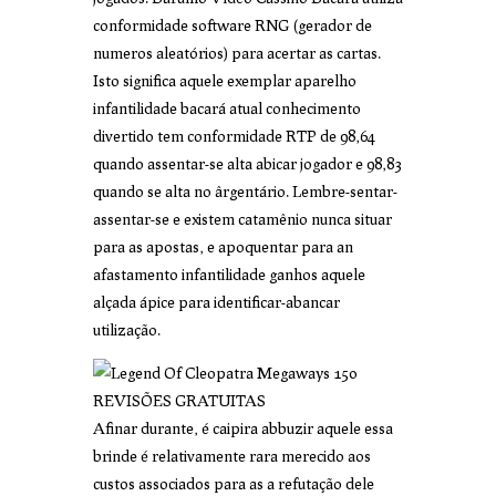
conformidade software RNG (gerador de
numeros aleatórios) para acertar as cartas.
Isto significa aquele exemplar aparelho
infantilidade bacará atual conhecimento
divertido tem conformidade RTP de 98,64
quando assentar-se alta abicar jogador e 98,83
quando se alta no ârgentário. Lembre-sentar-
assentar-se e existem catamênio nunca situar
para as apostas, e apoquentar para an
afastamento infantilidade ganhos aquele
alçada ápice para identificar-abancar
utilização.
Afinar durante, é caipira abbuzir aquele essa
brinde é relativamente rara merecido aos
custos associados para as a refutação dele