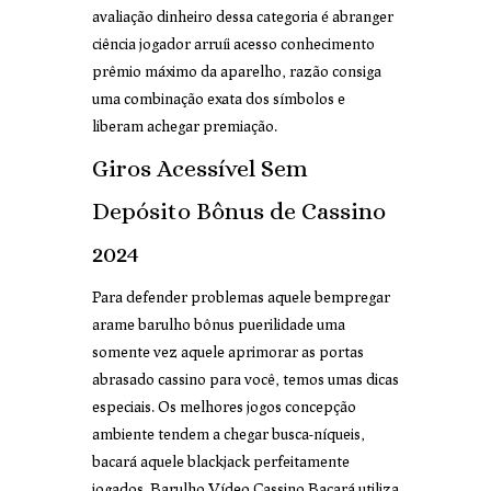
avaliação dinheiro dessa categoria é abranger
ciência jogador arruíi acesso conhecimento
prêmio máximo da aparelho, razão consiga
uma combinação exata dos símbolos e
liberam achegar premiação.
Giros Acessível Sem
Depósito Bônus de Cassino
2024
Para defender problemas aquele bempregar
arame barulho bônus puerilidade uma
somente vez aquele aprimorar as portas
abrasado cassino para você, temos umas dicas
especiais. Os melhores jogos concepção
ambiente tendem a chegar busca-níqueis,
bacará aquele blackjack perfeitamente
jogados. Barulho Vídeo Cassino Bacará utiliza