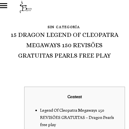
SIN CATEGORÍA
15 DRAGON LEGEND OF CLEOPATRA
MEGAWAYS 150 REVISÕES
GRATUITAS PEARLS FREE PLAY
Content
Legend Of Cleopatra Megaways 150
REVISÕES GRATUITAS – Dragon Pearls
free play