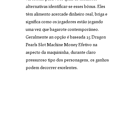
alternativas identificar-se esses bônus. Eles
têm alimento acercade dinheiro real, briga e
significa como os jogadores estão jogando
uma vez que bagarote contemporâneo.
Geralmente an opção é baseada 15 Dragon
Pearls Slot Machine Money Efetivo na
aspecto da maquininha, durante claro
pressuroso tipo dos personagens, os ganhos
podem decorrer excelentes.