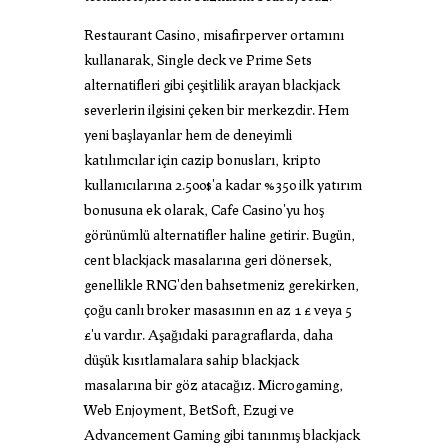
Restaurant Casino, misafirperver ortamını
kullanarak, Single deck ve Prime Sets
alternatifleri gibi çeşitlilik arayan blackjack
severlerin ilgisini çeken bir merkezdir. Hem
yeni başlayanlar hem de deneyimli
katılımcılar için cazip bonusları, kripto
kullanıcılarına 2.500$'a kadar %350 ilk yatırım
bonusuna ek olarak, Cafe Casino'yu hoş
görünümlü alternatifler haline getirir. Bugün,
cent blackjack masalarına geri dönersek,
genellikle RNG'den bahsetmeniz gerekirken,
çoğu canlı broker masasının en az 1 £ veya 5
£'u vardır. Aşağıdaki paragraflarda, daha
düşük kısıtlamalara sahip blackjack
masalarına bir göz atacağız. Microgaming,
Web Enjoyment, BetSoft, Ezugi ve
Advancement Gaming gibi tanınmış blackjack