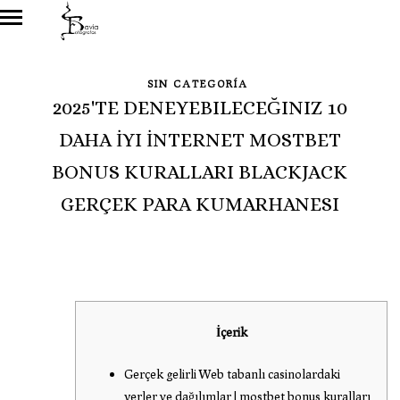
SIN CATEGORÍA
2025'TE DENEYEBILECEĞINIZ 10
DAHA İYI İNTERNET MOSTBET
BONUS KURALLARI BLACKJACK
GERÇEK PARA KUMARHANESI
İçerik
Gerçek gelirli Web tabanlı casinolardaki
yerler ve dağılımlar | mostbet bonus kuralları