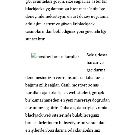
gibi avantajları görün, size sağlarlar. İster bir
blackjack uygulamanıza ister masaüstünüze
deneyimlemek isteyin, en üst düzey uygulama
etkileşimi artırır ve güvenilir blackjack
casinolarından beklediğiniz yeni güvenilirliği
sunacaktır.
Sekiz deste
harcar ve
geç durma
denemesine izin verir, insanlara daha fazla
bağımsızlık sağlar. Canlı
mostbet bonus
kuralları
ajan blackjack web siteleri, gerçek
bir kumarhaneden en yeni macerayı doğrudan
ekranınıza getirir. Daha az, daha iyi çevrimiçi
blackjack web sitelerinde bulabileceğiniz
bonus türlerinden bahsediyorum ve sunulan
en iyilerden bazılarına odaklanabilirsiniz.