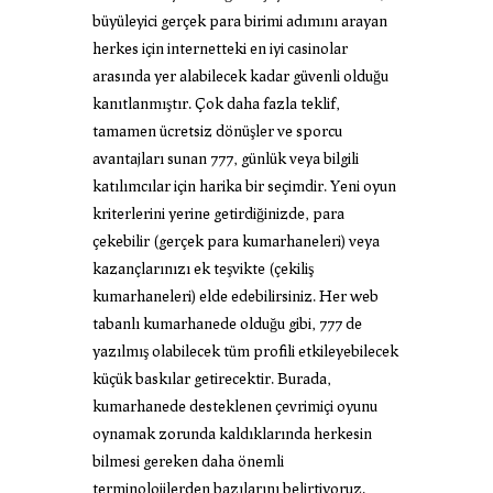
büyüleyici gerçek para birimi adımını arayan
herkes için internetteki en iyi casinolar
arasında yer alabilecek kadar güvenli olduğu
kanıtlanmıştır. Çok daha fazla teklif,
tamamen ücretsiz dönüşler ve sporcu
avantajları sunan 777, günlük veya bilgili
katılımcılar için harika bir seçimdir. Yeni oyun
kriterlerini yerine getirdiğinizde, para
çekebilir (gerçek para kumarhaneleri) veya
kazançlarınızı ek teşvikte (çekiliş
kumarhaneleri) elde edebilirsiniz. Her web
tabanlı kumarhanede olduğu gibi, 777 de
yazılmış olabilecek tüm profili etkileyebilecek
küçük baskılar getirecektir. Burada,
kumarhanede desteklenen çevrimiçi oyunu
oynamak zorunda kaldıklarında herkesin
bilmesi gereken daha önemli
terminolojilerden bazılarını belirtiyoruz.