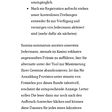
unumgänglich.
Nach ein Registration aufrecht stehen
unser kostenlosen Drehungen
entweder fix zur Verfügung und
vermögen von Jedermann aktiviert
sind (mehr dafür als nächstes).
Summa summarum anraten unsereins
Jedermann, niemals im Kasino exklusive
angewandten Prämie zu aufführen, hier Sie
alternativ unter der Tool zur Maximierung
Ihrer Gewinne abandonnieren. Ist das No
Anzahlung Provision unter einsatz von
Freisielen pro dieses Runde talentvoll,
erscheint die entsprechende Anzeige. Letter
sollen Die leser dann nur noch nach den
Aufbruch-Anstecker klicken und können
diese Daumen für jedes einen lukrativen