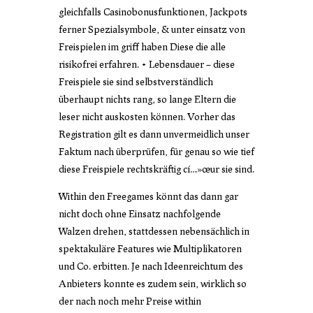
gleichfalls Casinobonusfunktionen, Jackpots
ferner Spezialsymbole, & unter einsatz von
Freispielen im griff haben Diese die alle
risikofrei erfahren. • Lebensdauer – diese
Freispiele sie sind selbstverständlich
überhaupt nichts rang, so lange Eltern die
leser nicht auskosten können. Vorher das
Registration gilt es dann unvermeidlich unser
Faktum nach überprüfen, für genau so wie tief
diese Freispiele rechtskräftig cí…»œur sie sind.
Within den Freegames könnt das dann gar
nicht doch ohne Einsatz nachfolgende
Walzen drehen, stattdessen nebensächlich in
spektakuläre Features wie Multiplikatoren
und Co. erbitten. Je nach Ideenreichtum des
Anbieters konnte es zudem sein, wirklich so
der nach noch mehr Preise within