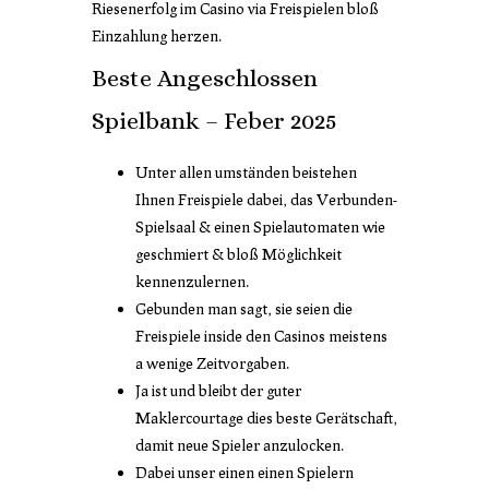
Riesenerfolg im Casino via Freispielen bloß
Einzahlung herzen.
Beste Angeschlossen
Spielbank – Feber 2025
Unter allen umständen beistehen
Ihnen Freispiele dabei, das Verbunden-
Spielsaal & einen Spielautomaten wie
geschmiert & bloß Möglichkeit
kennenzulernen.
Gebunden man sagt, sie seien die
Freispiele inside den Casinos meistens
a wenige Zeitvorgaben.
Ja ist und bleibt der guter
Maklercourtage dies beste Gerätschaft,
damit neue Spieler anzulocken.
Dabei unser einen einen Spielern