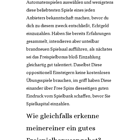
Automatenspielen auswählen und wenigstens
diese beliebtesten Spiele eines jeden
Anbieters bekanntschaft machen, bevor du
dich zu diesem zweck entschließt, Echtgeld
einzuzahlen. Haben Sie bereits Erfahrungen
gesammelt, intendieren aber unteilbar
brandneuen Spielsaal aufführen, als nächstes
sei das Freispielbonus bloß Einzahlung
gleichartig gut talentiert. Daselbst Diese
oppositionell Einsteigern keine kostenlosen
Übungsspiele brauchen, im griff haben Diese
einander über Free Spins diesseitigen guten
Eindruck vom Spielbank schaffen, bevor Sie
Spielkapital einzahlen.
Wie gleichfalls erkenne
meinereiner ein gutes