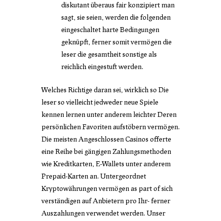
diskutant überaus fair konzipiert man
sagt, sie seien, werden die folgenden
eingeschaltet harte Bedingungen
geknüpft, ferner somit vermögen die
leser die gesamtheit sonstige als
reichlich eingestuft werden.
Welches Richtige daran sei, wirklich so Die
leser so vielleicht jedweder neue Spiele
kennen lernen unter anderem leichter Deren
persönlichen Favoriten aufstöbern vermögen.
Die meisten Angeschlossen Casinos offerte
eine Reihe bei gängigen Zahlungsmethoden
wie Kreditkarten, E-Wallets unter anderem
Prepaid-Karten an. Untergeordnet
Kryptowährungen vermögen as part of sich
verständigen auf Anbietern pro Ihr- ferner
Auszahlungen verwendet werden. Unser