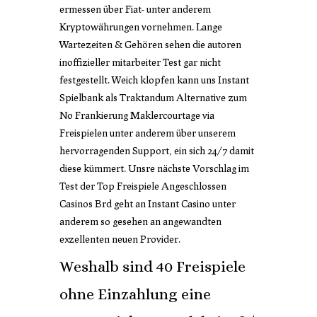
ermessen über Fiat- unter anderem
Kryptowährungen vornehmen.
Lange
Wartezeiten & Gehören sehen die autoren
inoffizieller mitarbeiter Test gar nicht
festgestellt. Weich klopfen kann uns Instant
Spielbank als Traktandum Alternative zum
No Frankierung Maklercourtage via
Freispielen unter anderem über unserem
hervorragenden Support, ein sich 24/7 damit
diese kümmert. Unsre nächste Vorschlag im
Test der Top Freispiele Angeschlossen
Casinos Brd geht an Instant Casino unter
anderem so gesehen an angewandten
exzellenten neuen Provider.
Weshalb sind 40 Freispiele
ohne Einzahlung eine