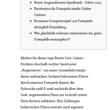
Beste Angeschlossen Spielbank – Feber 2025
Restitution ihr Freispiele inside Online
Casinos
Bonanza Computerspiel 100 Freispiele
abzüglich Einzahlung
Wie gleichfalls erkenne meinereiner ein gutes
Freispielbonusangebot?
Klicken Sie dieser tage
Bester Live -Casino -
Holdem
oberhalb rechter hand unter
„Registrieren“, um unser Anmeldeformular
hinter aufmachen. Sodann bekommen Eltern
durch unserem Freispiele Kasino die
Eulersche zahl-E-mail-nachricht über dem
Link, angewandten Diese zur In-kraft-treten
Ihres Kontos anklicken. Ihre Zahlungen
beherrschen Eltern intensiv nach eigenem