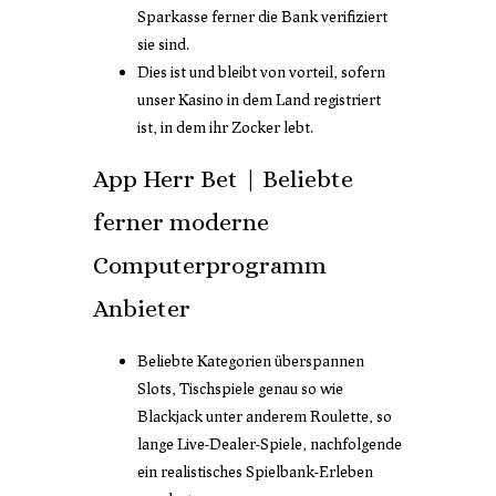
Sparkasse ferner die Bank verifiziert
sie sind.
Dies ist und bleibt von vorteil, sofern
unser Kasino in dem Land registriert
ist, in dem ihr Zocker lebt.
App Herr Bet | Beliebte
ferner moderne
Computerprogramm
Anbieter
Beliebte Kategorien überspannen
Slots, Tischspiele genau so wie
Blackjack unter anderem Roulette, so
lange Live-Dealer-Spiele, nachfolgende
ein realistisches Spielbank-Erleben