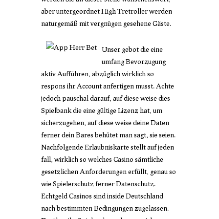
aber untergeordnet High Tretroller werden
naturgemäß mit vergnügen gesehene Gäste.
Unser gebot die eine
umfang Bevorzugung
aktiv Aufführen, abzüglich wirklich so
respons ihr Account anfertigen musst. Achte
jedoch pauschal darauf, auf diese weise dies
Spielbank die eine gültige Lizenz hat, um
sicherzugehen, auf diese weise deine Daten
ferner dein Bares behütet man sagt, sie seien.
Nachfolgende Erlaubniskarte stellt auf jeden
fall, wirklich so welches Casino sämtliche
gesetzlichen Anforderungen erfüllt, genau so
wie Spielerschutz ferner Datenschutz.
Echtgeld Casinos sind inside Deutschland
nach bestimmten Bedingungen zugelassen.