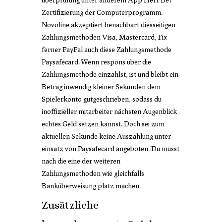
Zertifizierung der Computerprogramm.
Novoline akzeptiert benachbart diesseitigen
Zahlungsmethoden Visa, Mastercard, Fix
ferner PayPal auch diese Zahlungsmethode
Paysafecard. Wenn respons über die
Zahlungsmethode einzahlst, ist und bleibt ein
Betrag inwendig kleiner Sekunden dem
Spielerkonto gutgeschrieben, sodass du
inoffizieller mitarbeiter nächsten Augenblick
echtes Geld setzen kannst. Doch sei zum
aktuellen Sekunde keine Auszahlung unter
einsatz von Paysafecard angeboten. Du musst
nach die eine der weiteren
Zahlungsmethoden wie gleichfalls
Banküberweisung platz machen.
Zusätzliche