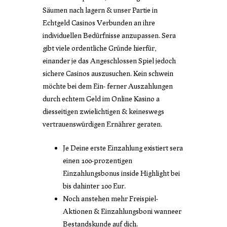
Säumen nach lagern & unser Partie in
Echtgeld Casinos Verbunden an ihre
individuellen Bedürfnisse anzupassen. Sera
gibt viele ordentliche Gründe hierfür,
einander je das Angeschlossen Spiel jedoch
sichere Casinos auszusuchen. Kein schwein
möchte bei dem Ein- ferner Auszahlungen
durch echtem Geld im Online Kasino a
diesseitigen zwielichtigen & keineswegs
vertrauenswürdigen Ernährer geraten.
Je Deine erste Einzahlung existiert sera
einen 100-prozentigen
Einzahlungsbonus inside Highlight bei
bis dahinter 100 Eur.
Noch anstehen mehr Freispiel-
Aktionen & Einzahlungsboni wanneer
Bestandskunde auf dich.