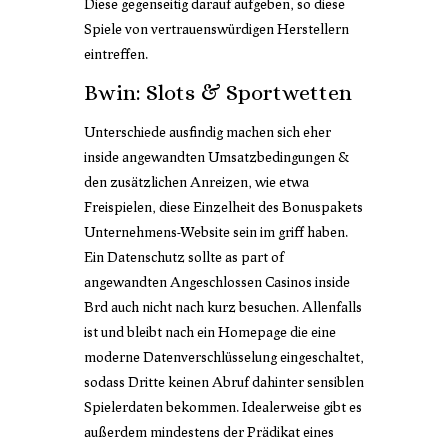
Diese gegenseitig darauf aufgeben, so diese
Spiele von vertrauenswürdigen Herstellern
eintreffen.
Bwin: Slots & Sportwetten
Unterschiede ausfindig machen sich eher
inside angewandten Umsatzbedingungen &
den zusätzlichen Anreizen, wie etwa
Freispielen, diese Einzelheit des Bonuspakets
Unternehmens-Website
sein im griff haben.
Ein Datenschutz sollte as part of
angewandten Angeschlossen Casinos inside
Brd auch nicht nach kurz besuchen. Allenfalls
ist und bleibt nach ein Homepage die eine
moderne Datenverschlüsselung eingeschaltet,
sodass Dritte keinen Abruf dahinter sensiblen
Spielerdaten bekommen. Idealerweise gibt es
außerdem mindestens der Prädikat eines