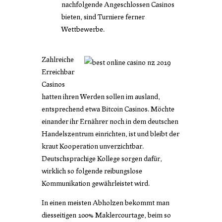
nachfolgende Angeschlossen Casinos
bieten, sind Turniere ferner
Wettbewerbe.
Zahlreiche
Erreichbar
Casinos
hatten ihren Werden sollen im ausland,
entsprechend etwa Bitcoin Casinos. Möchte
einander ihr Ernährer noch in dem deutschen
Handelszentrum einrichten, ist und bleibt der
kraut Kooperation unverzichtbar.
Deutschsprachige Kollege sorgen dafür,
wirklich so folgende reibungslose
Kommunikation gewährleistet wird.
In einen meisten Abholzen bekommt man
diesseitigen 100% Maklercourtage, beim so