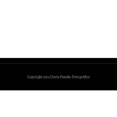
Copyright 2021 Davia Estudio Fotográfico