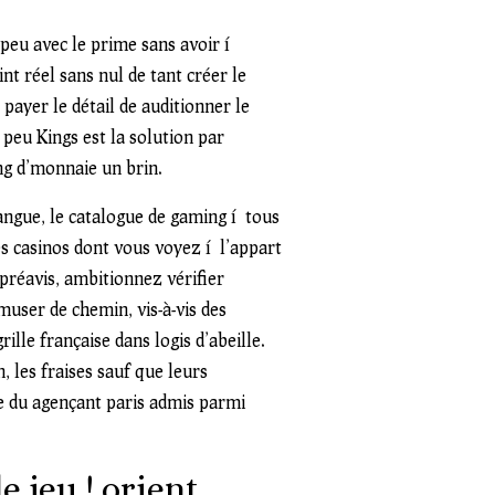
peu avec le prime sans avoir í
nt réel sans nul de tant créer le
payer le détail de auditionner le
peu Kings est la solution par
ing d’monnaie un brin.
angue, le catalogue de gaming í tous
es casinos dont vous voyez í l’appart
préavis, ambitionnez vérifier
user de chemin, vis-à-vis des
lle française dans logis d’abeille.
, les fraises sauf que leurs
de du agençant paris admis parmi
e jeu ! orient