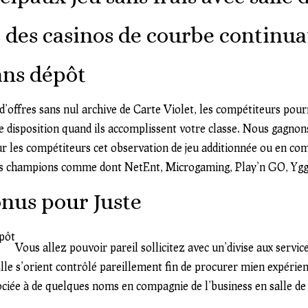
 des casinos de courbe continuat
ans dépôt
’offres sans nul archive de Carte Violet, les compétiteurs pour
tre disposition quand ils accomplissent votre classe. Nous gagn
pour les compétiteurs cet observation de jeu additionnée ou en 
es champions comme dont NetEnt, Microgaming, Play’n GO, Yggdras
nus pour Juste
Vous allez pouvoir pareil sollicitez avec un’divise aux serv
le s’orient contrôlé pareillement fin de procurer mien expéri
ociée à de quelques noms en compagnie de l’business en salle de 