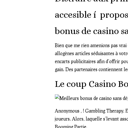
accesible í propos
bonus de casino s
Bien que me rien amenions pas vrai d
allogènes articles séduisantes à vo
encarts publicitaires afin d’offrir 
gain. Des partenaires contiennent l
Le coup Casino Bo
Anonymous , ! Gambling Therapy. El
joueurs. Alors, laquelle s’levant ass
Booming Partie.