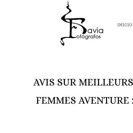
INICIO
AVIS SUR MEILLEURS
FEMMES AVENTURE 