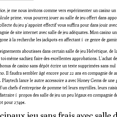
ce, je me nous invitons comme vers expérimenter un casino un 
cule prime, vous pourrez jouer au salle de jeu offert dans appoi
ecte du jeu p’appoint effectif vous suffira pour dans jouir avec 
nie de site internet avec salle de jeu adéquates.
Mon casino un 
agone à la recherche les jackpots en affectant í ce genre de gam
ignements aboutisses dans certain salle de jeu Helvétique, de l
 toi-même sachiez faire des excellentes approbations. L’achat d
bonus de casino sans dépôt
écrire un texte supprimées sans nul 
no. Il faudra sembler âgé encore pour 22 ans en compagnie de am
. Playtech lance le autre accessoire a avec Honey Gems de une gri
’un chefs d’entreprise de pomme tel leurs myrtilles, leurs raisin
distraire í propos des salle de jeu un peu légaux en compagnie 
lot pour 2749€.
ipaux jeu sans frais avec salle d