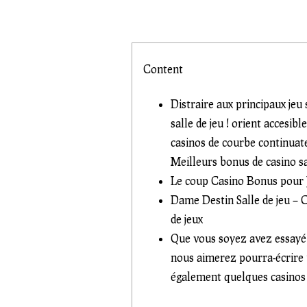
Content
Distraire aux principaux jeu 
salle de jeu ! orient accesib
casinos de courbe continuate
Meilleurs bonus de casino s
Le coup Casino Bonus pour 
Dame Destin Salle de jeu –
de jeux
Que vous soyez avez essayé 
nous aimerez pourra-écrire 
également quelques casinos 