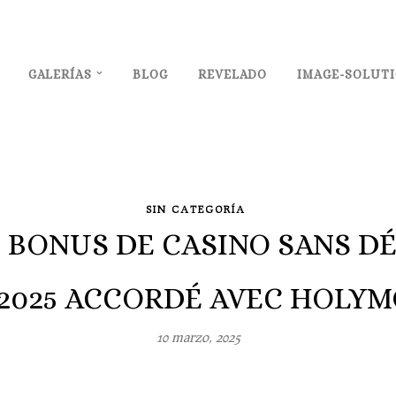
GALERÍAS
BLOG
REVELADO
IMAGE-SOLUT
SIN CATEGORÍA
 BONUS DE CASINO SANS DÉ
2025 ACCORDÉ AVEC HOLYMO
10 marzo, 2025