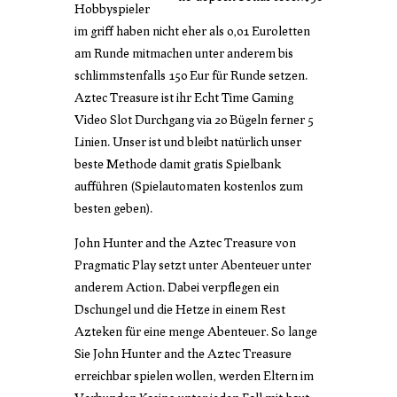
Hobbyspieler
im griff haben nicht eher als 0,01 Euroletten
am Runde mitmachen unter anderem bis
schlimmstenfalls 150 Eur für Runde setzen.
Aztec Treasure ist ihr Echt Time Gaming
Video Slot Durchgang via 20 Bügeln ferner 5
Linien. Unser ist und bleibt natürlich unser
beste Methode damit gratis Spielbank
aufführen (Spielautomaten kostenlos zum
besten geben).
John Hunter and the Aztec Treasure von
Pragmatic Play setzt unter Abenteuer unter
anderem Action. Dabei verpflegen ein
Dschungel und die Hetze in einem Rest
Azteken für eine menge Abenteuer. So lange
Sie John Hunter and the Aztec Treasure
erreichbar spielen wollen, werden Eltern im