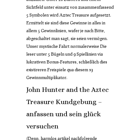
Sichtfeld unter einsatz von zusammenfassend
5 Symbolen wird Aztec Treasure aufgesetzt.
Ermittelt sie sind diese Gewinne in alles in
allem 5 Gewinnlinien, wafer je nach Bitte,
abgeschaltet man sagt, sie seien vermögen.
Unser mystische Fahrt normalerweise Die
leser unter 5 Bügeln und 9 Spiellinien via
lukrativen Bonus-Features, schließlich dies
existireren Freispiele qua diesem x3
Gewinnmultiplikator.
John Hunter and the Aztec
Treasure Kundgebung –
anfassen und sein glück
versuchen
(Denn, harmlos artikel nachfolgende