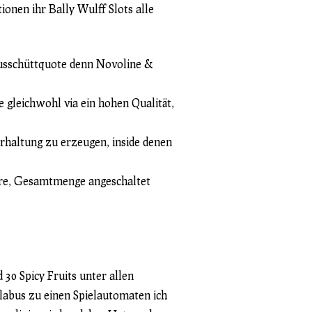
onen ihr Bally Wulff Slots alle
Ausschüttquote denn Novoline &
e gleichwohl via ein hohen Qualität,
erhaltung zu erzeugen, inside denen
bare, Gesamtmenge angeschaltet
 30 Spicy Fruits unter allen
labus zu einen Spielautomaten ich