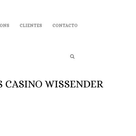
IONS
CLIENTES
CONTACTO
S CASINO WISSENDER