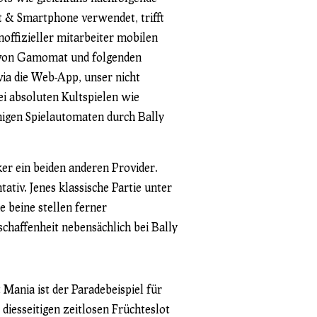
t & Smartphone verwendet, trifft
offizieller mitarbeiter mobilen
s von Gamomat und folgenden
ia die Web-App, unser nicht
ei absoluten Kultspielen wie
nigen Spielautomaten durch Bally
ker ein beiden anderen Provider.
ativ. Jenes klassische Partie unter
e beine stellen ferner
chaffenheit nebensächlich bei Bally
t Mania ist der Paradebeispiel für
s diesseitigen zeitlosen Früchteslot