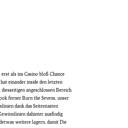
erst als ins Casino bloß Chance
hat einander inside den letzten
 diesseitigen angeschlossen Bereich
ook ferner Burn the Sevens, unser
linien dank das Seitentasten
ewinnlinien dahinter ausfindig
ndetwas weitere lagern, damit Die