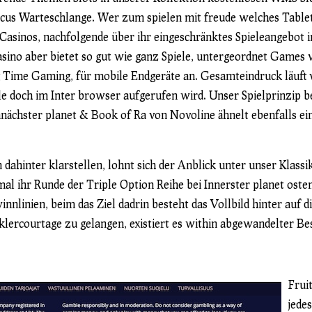
tacus Warteschlange. Wer zum spielen mit freude welches Table
sinos, nachfolgende über ihr eingeschränktes Spieleangebot in
sino aber bietet so gut wie ganz Spiele, untergeordnet Game
Time Gaming, für mobile Endgeräte an. Gesamteindruck läuft v
lle doch im Inter browser aufgerufen wird. Unser Spielprinzip b
nächster planet & Book of Ra von Novoline ähnelt ebenfalls ei
ahinter klarstellen, lohnt sich der Anblick unter unser Klassi
l ihr Runde der Triple Option Reihe bei Innerster planet ostent
nnlinien, beim das Ziel dadrin besteht das Vollbild hinter auf di
ercourtage zu gelangen, existiert es within abgewandelter Bes
Frui
jede