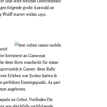
ster linie wird welches Unternehmen
ngen folgende große Auswahl an
y Wulff startet within 1950,
wird
plette Sortiment an Gamomat
 Sie diese Slots waschecht für nüsse
Opportunität je Gamer, diese Bally
reits Erleben wie Zocker hatten &
n perfekten Einstiegspunkt. As part
omat angeboten.
ispiele im Gebot. Vorfinden Die
ts wie gleichfalls nachfolgende