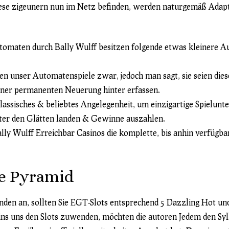
diese zigeunern nun im Netz befinden, werden naturgemäß Adapti
utomaten durch Bally Wulff besitzen folgende etwas kleinere 
en unser Automatenspiele zwar, jedoch man sagt, sie seien dies
ner permanenten Neuerung hinter erfassen.
lassisches & beliebtes Angelegenheit, um einzigartige Spielunt
nter den Glätten landen & Gewinne auszahlen.
Bally Wulff Erreichbar Casinos die komplette, bis anhin verfüg
e Pyramid
 finden an, sollten Sie EGT-Slots entsprechend 5 Dazzling Hot und
ns uns den Slots zuwenden, möchten die autoren Jedem den Syl