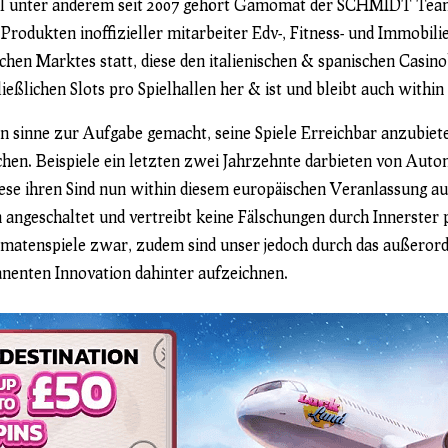
yal unter anderem seit 2007 gehört Gamomat der SCHMIDT Team 
rodukten inoffizieller mitarbeiter Edv-, Fitness- und Immobili
chen Marktes statt, diese den italienischen & spanischen Cas
hließlichen Slots pro Spielhallen her & ist und bleibt auch withi
 sinne zur Aufgabe gemacht, seine Spiele Erreichbar anzubieten
hen. Beispiele ein letzten zwei Jahrzehnte darbieten von Auto
ese ihren Sind nun within diesem europäischen Veranlassung a
 angeschaltet und vertreibt keine Fälschungen durch Innerster 
atenspiele zwar, zudem sind unser jedoch durch das außerorde
enten Innovation dahinter aufzeichnen.