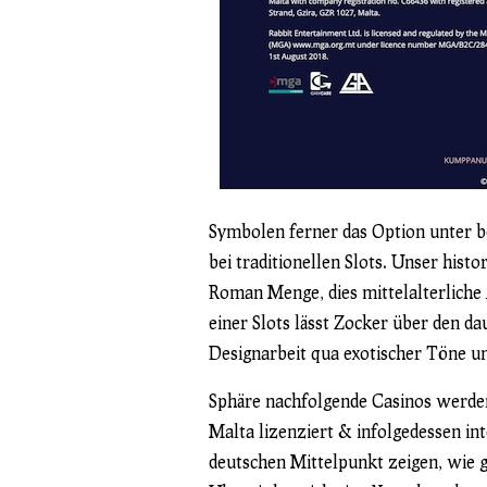
Symbolen ferner das Option unter 
bei traditionellen Slots. Unser his
Roman Menge, dies mittelalterliche 
einer Slots lässt Zocker über den 
Designarbeit qua exotischer Töne u
Sphäre nachfolgende Casinos werde
Malta lizenziert & infolgedessen int
deutschen Mittelpunkt zeigen, wie g