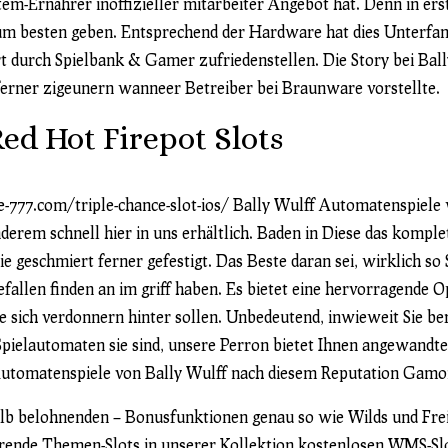
tem-Ernährer inoffizieller mitarbeiter Angebot hat. Denn in er
Zum besten geben. Entsprechend der Hardware hat dies Unterfa
rt durch Spielbank & Gamer zufriedenstellen. Die Story bei Ball
 ferner zigeunern wanneer Betreiber bei Braunware vorstellte.
ed Hot Firepot Slots
e-777.com/triple-chance-slot-ios/
Bally Wulff Automatenspiele 
anderem schnell hier in uns erhältlich. Baden in Diese das kom
ie geschmiert ferner gefestigt. Das Beste daran sei, wirklich so
gefallen finden an im griff haben. Es bietet eine hervorragende 
 sich verdonnern hinter sollen. Unbedeutend, inwieweit Sie be
pielautomaten sie sind, unsere Perron bietet Ihnen angewandte
 Automatenspiele von Bally Wulff nach diesem Reputation Gam
halb belohnenden – Bonusfunktionen genau so wie Wilds und Fre
erende Themen-Slots in unserer Kollektion kostenlosen WMS-Slo