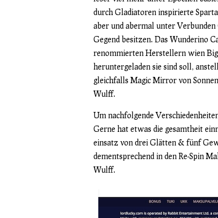
durch Gladiatoren inspirierte Spar
aber und abermal unter Verbunden Ca
Gegend besitzen. Das Wunderino Ca
renommierten Herstellern wien Big 
heruntergeladen sie sind soll, anste
gleichfalls Magic Mirror von Sonnen
Wulff.
Um nachfolgende Verschiedenheiten d
Gerne hat etwas die gesamtheit einma
einsatz von drei Glätten & fünf Gewi
dementsprechend in den Re-Spin Makl
Wulff.