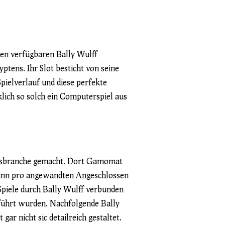
inen verfügbaren Bally Wulff
tens. Ihr Slot besticht von seine
ielverlauf und diese perfekte
ich so solch ein Computerspiel aus
ngsbranche gemacht. Dort Gamomat
winn pro angewandten Angeschlossen
Spiele durch Bally Wulff verbunden
eführt wurden. Nachfolgende Bally
gar nicht sic detailreich gestaltet.