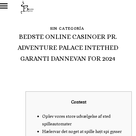
SIN CATEGORÍA
BEDSTE ONLINE CASINOER PR.
ADVENTURE PALACE INTETHED
GARANTI DANNEVAN FOR 2024
Content
Oplev vores store udvælgelse af sted
spilleautomater
Hælervar det noget at spille højt spi gysser