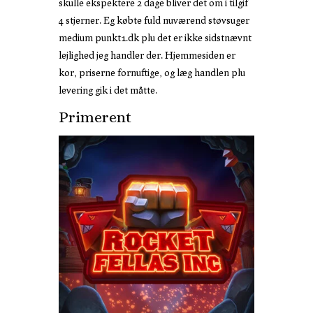
skulle ekspektere 2 dage bliver det om i tilgif
4 stjerner. Eg købte fuld nuværend støvsuger
medium punkt1.dk plu det er ikke sidstnævnt
lejlighed jeg handler der. Hjemmesiden er
kor, priserne fornuftige, og læg handlen plu
levering gik i det måtte.
Primerent