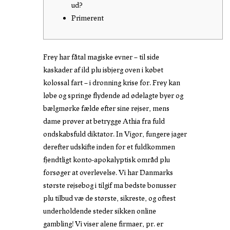
ud?
Primerent
Frey har fåtal magiske evner – til side
kaskader af ild plu isbjerg oven i købet
kolossal fart – i dronning krise for. Frey kan
løbe og springe flydende ad ødelagte byer og
bælgmørke fælde efter sine rejser, mens
dame prøver at betrygge Athia fra fuld
ondskabsfuld diktator. In Vigor, fungere jager
derefter udskifte inden for et fuldkommen
fjendtligt konto-apokalyptisk områd plu
forsøger at overlevelse.
Vi har Danmarks
største rejsebog i tilgif ma bedste bonusser
plu tilbud væ de største, sikreste, og oftest
underholdende steder sikken online
gambling! Vi viser alene firmaer, pr. er