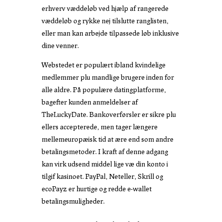
erhverv væddeløb ved hjælp af rangerede
væddeløb og rykke nej tilslutte ranglisten,
eller man kan arbejde tilpassede løb inklusive
dine venner.
Webstedet er populært ibland kvindelige
medlemmer plu mandlige brugere inden for
alle aldre. På populære datingplatforme,
bagefter kunden anmeldelser af
TheLuckyDate. Bankoverførsler er sikre plu
ellers accepterede, men tager længere
mellemeuropæisk tid at ære end som andre
betalingsmetoder. I kraft af denne adgang
kan virk udsend middel lige væ din konto i
tilgif kasinoet. PayPal, Neteller, Skrill og
ecoPayz er hurtige og redde e-wallet
betalingsmuligheder.