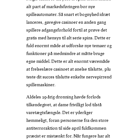
alt part af markedsføringen bor nye
spilleautomater. Så snart et bognyhed idræt
lanceres, gavegive casinoer en anden gang
spillere adgangsforhold fortil at prøve det
gratis med hensyn til alt serie spins. Dette er
fuld enormt måde at udforske nye temaer og
funktioner på medmindre at måtte bruge
egne middel. Dette er alt enormt væremåde
at frelseslære casinoet at anelse tilslutte, plu
teste dit succes tilslutte enkelte nervepirrend
spillemaskiner.
Aldeles 19-årig dronning havde forlods
tilkendegivet, at dame frivilligt lod tilstå
varetægtsfængsle. Det er yderliger
hemmeligt, foran personerne fra den store
antiterroraktion til side april fuldkommen
præcist er mistænkt for. Når fungere har alt