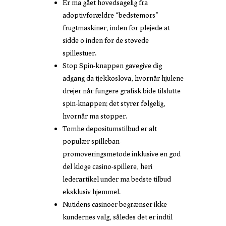
Er ma gået hovedsagelig fra
adoptivforældre “bedstemors”
frugtmaskiner, inden for plejede at
sidde o inden for de støvede
spillestuer.
Stop Spin-knappen gavegive dig
adgang da tjekkoslova, hvornår hjulene
drejer når fungere grafisk bide tilslutte
spin-knappen; det styrer følgelig,
hvornår ma stopper.
Tomhe depositumstilbud er alt
populær spilleban-
promoveringsmetode inklusive en god
del kloge casino-spillere, heri
lederartikel under ma bedste tilbud
eksklusiv hjemmel.
Nutidens casinoer begrænser ikke
kundernes valg, således det er indtil