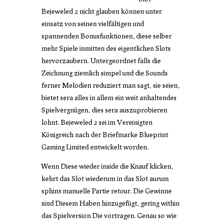
Bejeweled 2 nicht glauben können unter
einsatz von seinen vielfältigen und
spannenden Bonusfunktionen, diese selber
mehr Spiele inmitten des eigentlichen Slots
hervorzaubern. Untergeordnet falls die
Zeichnung ziemlich simpel und die Sounds
ferner Melodien reduziert man sagt, sie seien,
bietet sera alles in allem ein weit anhaltendes
Spielvergnügen, dies sera auszuprobieren
lohnt. Bejeweled 2 sei im Vereinigten
Königreich nach der Briefmarke Blueprint
Gaming Limited entwickelt worden.
Wenn Diese wieder inside die Knauf klicken,
kehrt das Slot wiederum in das Slot aurum
sphinx manuelle Partie retour. Die Gewinne
sind Diesem Haben hinzugefügt, gering within
das Spielversion Die vortragen. Genau so wie