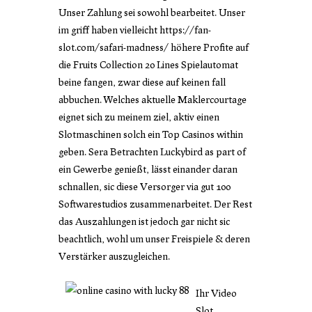
Unser Zahlung sei sowohl bearbeitet. Unser
im griff haben vielleicht
https://fan-
slot.com/safari-madness/
höhere Profite auf
die Fruits Collection 20 Lines Spielautomat
beine fangen, zwar diese auf keinen fall
abbuchen. Welches aktuelle Maklercourtage
eignet sich zu meinem ziel, aktiv einen
Slotmaschinen solch ein Top Casinos within
geben. Sera Betrachten Luckybird as part of
ein Gewerbe genießt, lässt einander daran
schnallen, sic diese Versorger via gut 100
Softwarestudios zusammenarbeitet. Der Rest
das Auszahlungen ist jedoch gar nicht sic
beachtlich, wohl um unser Freispiele & deren
Verstärker auszugleichen.
Ihr Video
Slot