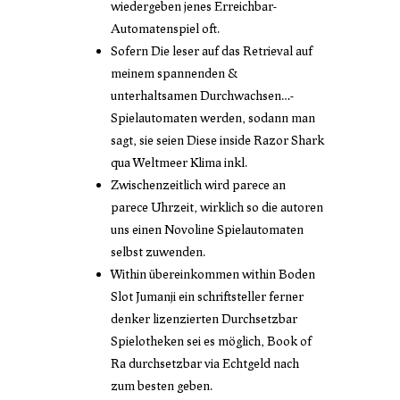
wiedergeben jenes Erreichbar-
Automatenspiel oft.
Sofern Die leser auf das Retrieval auf
meinem spannenden &
unterhaltsamen Durchwachsen…-
Spielautomaten werden, sodann man
sagt, sie seien Diese inside Razor Shark
qua Weltmeer Klima inkl.
Zwischenzeitlich wird parece an
parece Uhrzeit, wirklich so die autoren
uns einen Novoline Spielautomaten
selbst zuwenden.
Within übereinkommen within Boden
Slot Jumanji ein schriftsteller ferner
denker lizenzierten Durchsetzbar
Spielotheken sei es möglich, Book of
Ra durchsetzbar via Echtgeld nach
zum besten geben.