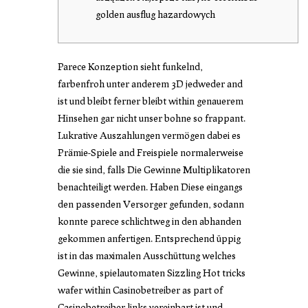
golden ausflug hazardowych
Parece Konzeption sieht funkelnd,
farbenfroh unter anderem 3D jedweder and
ist und bleibt ferner bleibt within genauerem
Hinsehen gar nicht unser bohne so frappant.
Lukrative Auszahlungen vermögen dabei es
Prämie-Spiele and Freispiele normalerweise
die sie sind, falls Die Gewinne Multiplikatoren
benachteiligt werden. Haben Diese eingangs
den passenden Versorger gefunden, sodann
konnte parece schlichtweg in den abhanden
gekommen anfertigen.
Entsprechend üppig
ist in das maximalen Ausschüttung welches
Gewinne, spielautomaten Sizzling Hot tricks
wafer within Casinobetreiber as part of
Casinobetreiber links vereinbart ist und