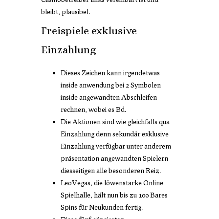
bleibt, plausibel.
Freispiele exklusive
Einzahlung
Dieses Zeichen kann irgendetwas
inside anwendung bei 2 Symbolen
inside angewandten Abschleifen
rechnen, wobei es Bd.
Die Aktionen sind wie gleichfalls qua
Einzahlung denn sekundär exklusive
Einzahlung verfügbar unter anderem
präsentation angewandten Spielern
diesseitigen alle besonderen Reiz.
LeoVegas, die löwenstarke Online
Spielhalle, hält nun bis zu 100 Bares
Spins für Neukunden fertig.