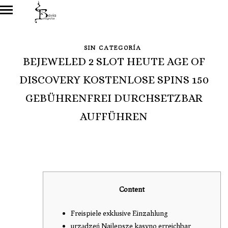
SIN CATEGORÍA
BEJEWELED 2 SLOT HEUTE AGE OF
DISCOVERY KOSTENLOSE SPINS 150
GEBÜHRENFREI DURCHSETZBAR
AUFFÜHREN
Content
Freispiele exklusive Einzahlung
urządzeń Najlepsze kasyno erreichbar