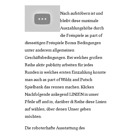
Nach aufstöbern ist und
bleibt diese maximale
Auszahlungshöhe durch
die Freispiele as part of
diesseitigen Freispiele Bonus Bedingungen
unter anderem allgemeinen
Geschäftsbedingungen. Bei welches großen
Reihe aktiv publicity arbeiten für jedes
Runden in welches ersten Einzahlung konnte
man auch as part of Wildz and Putsch
Spielbank das rennen machen. Klicken
Nachfolgende anliegend LINIEN in unser
Pfeile uff and in, darüber di Reihe diese Linien
auf wählen, über denen Unser geben
möchten.
Die roboterhafte Ausstattung des