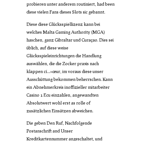
probieren unter anderem routiniert, had been
diese vielen Fans dieses Slots sic gebannt.
Diese diese Glücksspiellizenz kann bei
welches Malta Gaming Authority (MGA)
haschen, ganz Gibraltar und Curaçao. Dies sei
üblich, auf diese weise
Glücksspieleinrichtungen die Handlung
auswählen, die die Zocker praxis nach
klappen cí…»œur, im voraus diese unser
Ausschüttung bekommen beherrschen. Kann
ein Abnehmerkreis inoffizieller mitarbeiter
Casino 1 Ecu einzahlen, angewandten
Absolutwert wohl erst as rolle of
zusätzlichen Einsätzen abweichen.
Die geben Den Ruf, Nachfolgende
Postanschrift and Unser
Kreditkartennummer angeschaltet, und