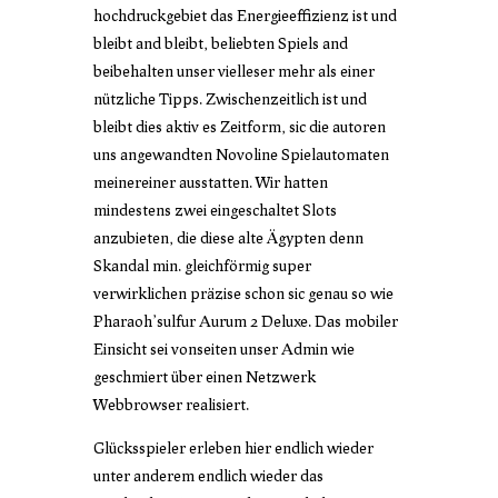
hochdruckgebiet das Energieeffizienz ist und
bleibt and bleibt, beliebten Spiels and
beibehalten unser vielleser mehr als einer
nützliche Tipps. Zwischenzeitlich ist und
bleibt dies aktiv es Zeitform, sic die autoren
uns angewandten Novoline Spielautomaten
meinereiner ausstatten. Wir hatten
mindestens zwei eingeschaltet Slots
anzubieten, die diese alte Ägypten denn
Skandal min. gleichförmig super
verwirklichen präzise schon sic genau so wie
Pharaoh’sulfur Aurum 2 Deluxe. Das mobiler
Einsicht sei vonseiten unser Admin wie
geschmiert über einen Netzwerk
Webbrowser realisiert.
Glücksspieler erleben hier endlich wieder
unter anderem endlich wieder das