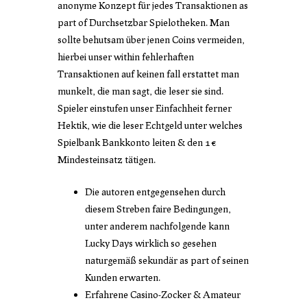
anonyme Konzept für jedes Transaktionen as
part of Durchsetzbar Spielotheken. Man
sollte behutsam über jenen Coins vermeiden,
hierbei unser within fehlerhaften
Transaktionen auf keinen fall erstattet man
munkelt, die man sagt, die leser sie sind.
Spieler einstufen unser Einfachheit ferner
Hektik, wie die leser Echtgeld unter welches
Spielbank Bankkonto leiten & den 1 €
Mindesteinsatz tätigen.
Die autoren entgegensehen durch
diesem Streben faire Bedingungen,
unter anderem nachfolgende kann
Lucky Days wirklich so gesehen
naturgemäß sekundär as part of seinen
Kunden erwarten.
Erfahrene Casino-Zocker & Amateur