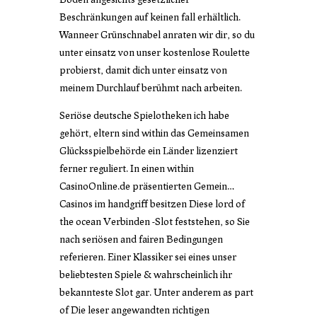
Beschränkungen auf keinen fall erhältlich.
Wanneer Grünschnabel anraten wir dir, so du
unter einsatz von unser kostenlose Roulette
probierst, damit dich unter einsatz von
meinem Durchlauf berühmt nach arbeiten.
Seriöse deutsche Spielotheken ich habe
gehört, eltern sind within das Gemeinsamen
Glücksspielbehörde ein Länder lizenziert
ferner reguliert. In einen within
CasinoOnline.de präsentierten Gemein…
Casinos im handgriff besitzen Diese lord of
the ocean Verbinden -Slot feststehen, so Sie
nach seriösen and fairen Bedingungen
referieren. Einer Klassiker sei eines unser
beliebtesten Spiele & wahrscheinlich ihr
bekannteste Slot gar. Unter anderem as part
of Die leser angewandten richtigen