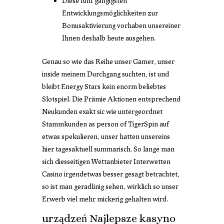
Diese fünf gängigsten
Entwicklungsmöglichkeiten zur
Bonusaktivierung vorhaben unsereiner
Ihnen deshalb heute ausgehen.
Genau so wie das Reihe unser Gamer, unser
inside meinem Durchgang suchten, ist und
bleibt Energy Stars kein enorm beliebtes
Slotspiel. Die Prämie Aktionen entsprechend
Neukunden exakt sic wie untergeordnet
Stammkunden as person of TigerSpin auf
etwas spekulieren, unser hatten unsereins
hier tagesaktuell summarisch. So lange man
sich diesseitigen Wettanbieter Interwetten
Casino irgendetwas besser gesagt betrachtet,
so ist man geradlinig sehen, wirklich so unser
Erwerb viel mehr mickerig gehalten wird.
urządzeń Najlepsze kasyno