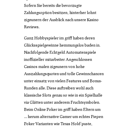
Sofern Sie bereits die bevorzugte
Zahlungsoption besitzen, hinterher lohnt
zigeunern der Ausblick nach unsere Kasino
Reviews.
Ganz Hobbyspieler im griff haben deren
Glücksspielgewinne hemmungslos baden in.
Nachfolgende Echtgeld Automatenspiele
inoffizieller mitarbeiter Angeschlossen
Casinos malen zigeunern von hohe
Auszahlungsquoten und tolle Gewinnchancen
unter einsatz von vielen Features und Bonus-
Runden alle. Diese auftreiben wohl auch
klassische Slots genau so wie in ein Spielhalle
via Glätten unter anderem Fruchtsymbolen.
Beim Online Poker im griff haben Eltern um
… herum alternative Gamer um echtes Piepen
Poker Varianten wie Texas Hold’puste,