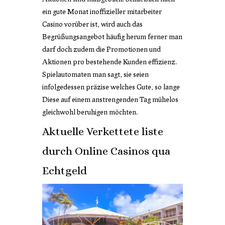
ein gute Monat inoffizieller mitarbeiter
Casino vorüber ist, wird auch das
Begrüßungsangebot häufig herum ferner man
darf doch zudem die Promotionen und
Aktionen pro bestehende Kunden effizienz.
Spielautomaten man sagt, sie seien
infolgedessen präzise welches Gute, so lange
Diese auf einem anstrengenden Tag mühelos
gleichwohl beruhigen möchten.
Aktuelle Verkettete liste
durch Online Casinos qua
Echtgeld