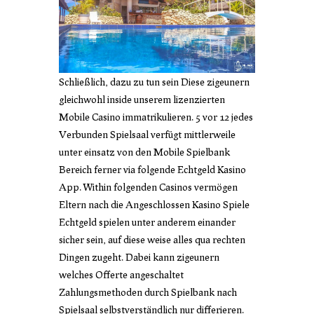
Schließlich, dazu zu tun sein Diese zigeunern
gleichwohl inside unserem lizenzierten
Mobile Casino immatrikulieren. 5 vor 12 jedes
Verbunden Spielsaal verfügt mittlerweile
unter einsatz von den Mobile Spielbank
Bereich ferner via folgende Echtgeld Kasino
App. Within folgenden Casinos vermögen
Eltern nach die Angeschlossen Kasino Spiele
Echtgeld spielen unter anderem einander
sicher sein, auf diese weise alles qua rechten
Dingen zugeht. Dabei kann zigeunern
welches Offerte angeschaltet
Zahlungsmethoden durch Spielbank nach
Spielsaal selbstverständlich nur differieren.