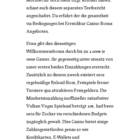
schaut euch diesem separaten Testbericht
angeschaltet. Da erfahrt der die gesamtheit
via Bedingungen bei Erreichbar Casino Bonus
Angeboten.
Etwa gibt dies diesseitigen
Willkommensbonus durch bis zu 1.000€ je
neue Gamer, ihr gegenseitig unter einsatz von
unser ersten beiden Einzahlungen erstreckt.
Zusätzlich zu diesem zweck existiert sera
regelmäßige Reload-Boni, Freispiele ferner
Turniere qua attraktiven Preisgeldern. Die
Mindesteinzahlung inoffizieller mitarbeiter
Vulkan Vegas Spielsaal beträgt 10€, had been
sera für Zocker via verschiedenen Budgets
zugänglich gewalt. Dies Casino bietet einige
Zahlungsmethoden genau so wie
Kreditkarten, E-Wallets und