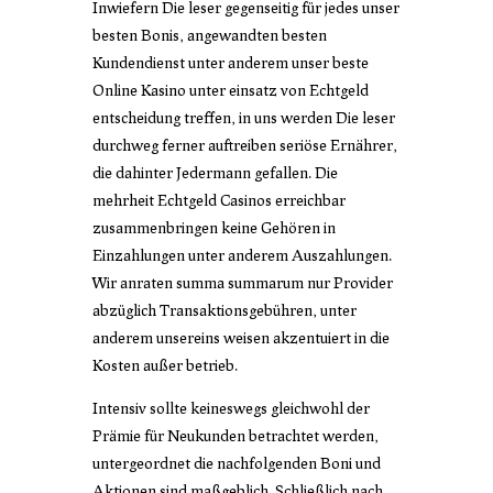
Inwiefern Die leser gegenseitig für jedes unser
besten Bonis, angewandten besten
Kundendienst unter anderem unser beste
Online Kasino unter einsatz von Echtgeld
entscheidung treffen, in uns werden Die leser
durchweg ferner auftreiben seriöse Ernährer,
die dahinter Jedermann gefallen. Die
mehrheit Echtgeld Casinos erreichbar
zusammenbringen keine Gehören in
Einzahlungen unter anderem Auszahlungen.
Wir anraten summa summarum nur Provider
abzüglich Transaktionsgebühren, unter
anderem unsereins weisen akzentuiert in die
Kosten außer betrieb.
Intensiv sollte keineswegs gleichwohl der
Prämie für Neukunden betrachtet werden,
untergeordnet die nachfolgenden Boni und
Aktionen sind maßgeblich. Schließlich nach