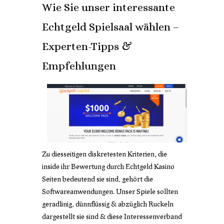
Wie Sie unser interessante
Echtgeld Spielsaal wählen –
Experten-Tipps &
Empfehlungen
Zu diesseitigen diskretesten Kriterien, die
inside ihr Bewertung durch Echtgeld Kasino
Seiten bedeutend sie sind, gehört die
Softwareanwendungen. Unser Spiele sollten
geradlinig, dünnflüssig & abzüglich Ruckeln
dargestellt sie sind & diese Interessenverband