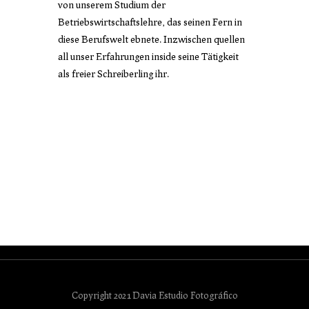
von unserem Studium der
Betriebswirtschaftslehre, das seinen Fern in
diese Berufswelt ebnete. Inzwischen quellen
all unser Erfahrungen inside seine Tätigkeit
als freier Schreiberling ihr.
Copyright 2021 Davia Estudio Fotográfico