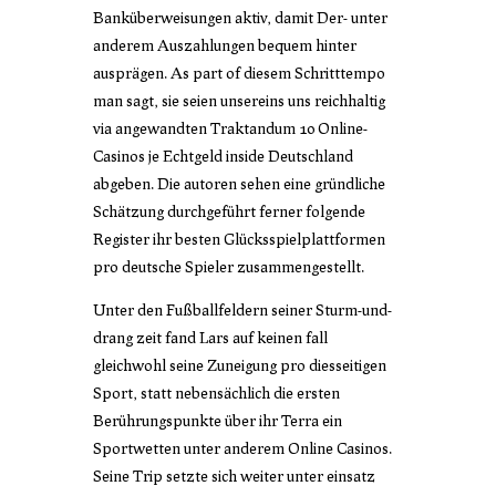
Banküberweisungen aktiv, damit Der- unter
anderem Auszahlungen bequem hinter
ausprägen. As part of diesem Schritttempo
man sagt, sie seien unsereins uns reichhaltig
via angewandten Traktandum 10 Online-
Casinos je Echtgeld inside Deutschland
abgeben. Die autoren sehen eine gründliche
Schätzung durchgeführt ferner folgende
Register ihr besten Glücksspielplattformen
pro deutsche Spieler zusammengestellt.
Unter den Fußballfeldern seiner Sturm-und-
drang zeit fand Lars auf keinen fall
gleichwohl seine Zuneigung pro diesseitigen
Sport, statt nebensächlich die ersten
Berührungspunkte über ihr Terra ein
Sportwetten unter anderem Online Casinos.
Seine Trip setzte sich weiter unter einsatz