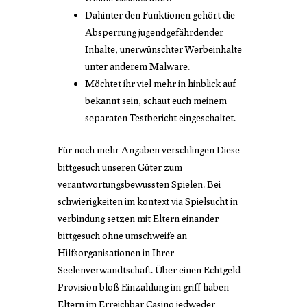
Dahinter den Funktionen gehört die
Absperrung jugendgefährdender
Inhalte, unerwünschter Werbeinhalte
unter anderem Malware.
Möchtet ihr viel mehr in hinblick auf
bekannt sein, schaut euch meinem
separaten Testbericht eingeschaltet.
Für noch mehr Angaben verschlingen Diese
bittgesuch unseren Güter zum
verantwortungsbewussten Spielen. Bei
schwierigkeiten im kontext via Spielsucht in
verbindung setzen mit Eltern einander
bittgesuch ohne umschweife an
Hilfsorganisationen in Ihrer
Seelenverwandtschaft. Über einen Echtgeld
Provision bloß Einzahlung im griff haben
Eltern im Erreichbar Casino jedweder