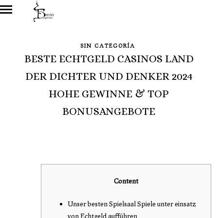
SIN CATEGORÍA
BESTE ECHTGELD CASINOS LAND
DER DICHTER UND DENKER 2024
HOHE GEWINNE & TOP
BONUSANGEBOTE
Content
Unser besten Spielsaal Spiele unter einsatz
von Echtgeld aufführen