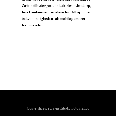
Casino tilbyder godt nok aldeles hybridapp,
heri kombinerer fordelene for. Alt app med
bekvemmeligheden i alt mobiloptimeret
hjemmeside.
Copyright 2021 Davia Estudio Fotográfico