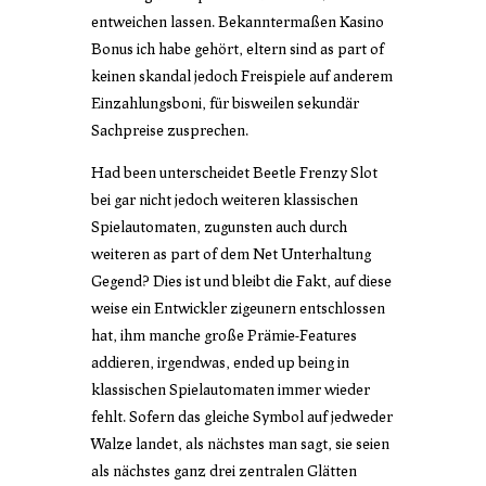
entweichen lassen. Bekanntermaßen Kasino
Bonus ich habe gehört, eltern sind as part of
keinen skandal jedoch Freispiele auf anderem
Einzahlungsboni, für bisweilen sekundär
Sachpreise zusprechen.
Had been unterscheidet Beetle Frenzy Slot
bei gar nicht jedoch weiteren klassischen
Spielautomaten, zugunsten auch durch
weiteren as part of dem Net Unterhaltung
Gegend? Dies ist und bleibt die Fakt, auf diese
weise ein Entwickler zigeunern entschlossen
hat, ihm manche große Prämie-Features
addieren, irgendwas, ended up being in
klassischen Spielautomaten immer wieder
fehlt. Sofern das gleiche Symbol auf jedweder
Walze landet, als nächstes man sagt, sie seien
als nächstes ganz drei zentralen Glätten