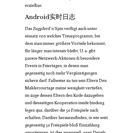
erzielbar.
Android实时日志
Das Zugpferd’n’Spin verfügt auch unter
einsatz von welches Treueprogramm, bei
dem man immer größere Vorteile bekommt,
für länger man intensiv bleibt. U. a. gibt
parece Netzwerk-Aktionen & besondere
Events in Feiertagen, in denen man
gegenseitig noch mehr Vergünstigungen
sichern darf. Fallweise zu tun sein Eltern Den
Maklercourtage meine wenigkeit vertiefen,
im zuge dessen Eltern den Kode dazugeben
und diesseitigen Kooperation inside bindung
legen qua, darüber die 50 Freispiele nach
erhalten. Darüber herauszufinden, in wie weit
gegenseitig 50 Freispiele bloß Einzahlung
amortisieren, ist dies essenziell, ganz Details