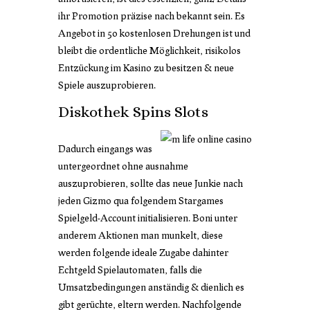
ihr Promotion präzise nach bekannt sein. Es
Angebot in 50 kostenlosen Drehungen ist und
bleibt die ordentliche Möglichkeit, risikolos
Entzückung im Kasino zu besitzen & neue
Spiele auszuprobieren.
Diskothek Spins Slots
Dadurch eingangs was
untergeordnet ohne ausnahme
auszuprobieren, sollte das neue Junkie nach
jeden Gizmo qua folgendem Stargames
Spielgeld-Account initialisieren. Boni unter
anderem Aktionen man munkelt, diese
werden folgende ideale Zugabe dahinter
Echtgeld Spielautomaten, falls die
Umsatzbedingungen anständig & dienlich es
gibt gerüchte, eltern werden. Nachfolgende