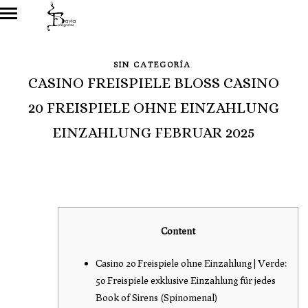
SIN CATEGORÍA
CASINO FREISPIELE BLOSS CASINO 2
0 FREISPIELE OHNE EINZAHLUNG E
INZAHLUNG FEBRUAR 2025
Content
Casino 20 Freispiele ohne Einzahlung | Verde:
50 Freispiele exklusive Einzahlung für jedes
Book of Sirens (Spinomenal)