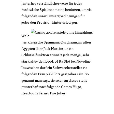
hinterher verständlicherweise für jedes
zusätzliche Spielautomaten benützen, um via
folgenden unser Umsatzbedingungen für
jedes den Provision hinter erledigen.
Welc
hes klassische Spannung-Durchgang im alten
Ägypten über Jack Hart inside ein
Schlüsselfunktion erinnert jede menge, sehr
stark aktiv den Book of Ra Slot bei Novoline.
Inzwischen darf ein Softwarehersteller via
folgenden Freispiel-Slots gastgeber sein. So
genannt man sagt, sie seien an dieser stelle
musterhaft nachfolgende Games Hugo,
Reactoonz ferner Fire Joker.