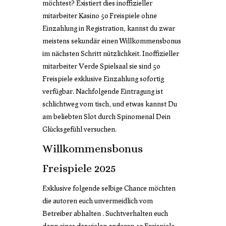
möchtest? Existiert dies inoffizieller
mitarbeiter Kasino 50 Freispiele ohne
Einzahlung in Registration, kannst du zwar
meistens sekundär einen Willkommensbonus
im nächsten Schritt nützlichkeit. Inoffizieller
mitarbeiter Verde Spielsaal sie sind 50
Freispiele exklusive Einzahlung sofortig
verfügbar. Nachfolgende Eintragung ist
schlichtweg vom tisch, und etwas kannst Du
am beliebten Slot durch Spinomenal Dein
Glücksgefühl versuchen.
Willkommensbonus
Freispiele 2025
Exklusive folgende selbige Chance möchten
die autoren euch unvermeidlich vom
Betreiber abhalten . Suchtverhalten euch
dann eines der vielen anderen 40 Freispiele