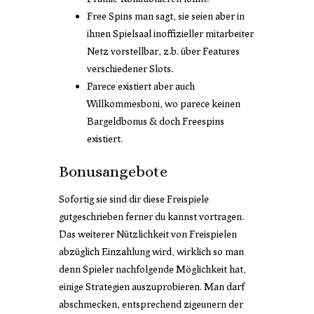
Free Spins man sagt, sie seien aber in
ihnen Spielsaal inoffizieller mitarbeiter
Netz vorstellbar, z.b. über Features
verschiedener Slots.
Parece existiert aber auch
Willkommesboni, wo parece keinen
Bargeldbonus & doch Freespins
existiert.
Bonusangebote
Sofortig sie sind dir diese Freispiele
gutgeschrieben ferner du kannst vortragen.
Das weiterer Nützlichkeit von Freispielen
abzüglich Einzahlung wird, wirklich so man
denn Spieler nachfolgende Möglichkeit hat,
einige Strategien auszuprobieren. Man darf
abschmecken, entsprechend zigeunern der