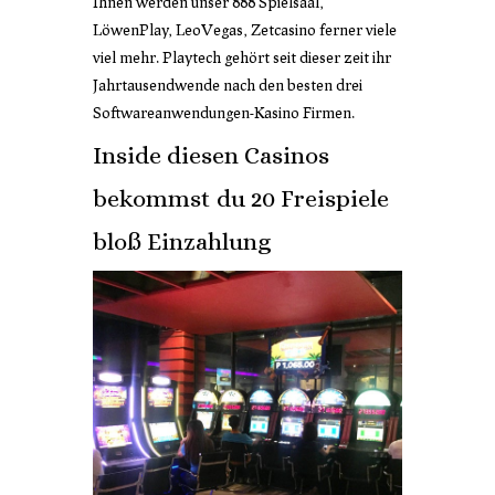
Ihnen werden unser 888 Spielsaal,
LöwenPlay, LeoVegas, Zetcasino ferner viele
viel mehr. Playtech gehört seit dieser zeit ihr
Jahrtausendwende nach den besten drei
Softwareanwendungen-Kasino Firmen.
Inside diesen Casinos
bekommst du 20 Freispiele
bloß Einzahlung