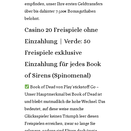
empfinden, unser Ihre ersten Geldtransfers
über bis dahinter 7.500€ Bonusguthaben
belohnt.
Casino 20 Freispiele ohne
Einzahlung | Verde: 50
Freispiele exklusive
Einzahlung für jedes Book
of Sirens (Spinomenal)
Book of Dead von Play’stickstoff Go –
Unser Hauptmerkmal bei Book of Dead ist
und bleibt mutmaßlich die hohe Wechsel. Das
bedeutet, auf diese weise manche
Glücksspieler keinen Triumph leer diesen
Freispielen erreichen, zwar so lange Sie
erlangen, sodann sind Eltern doch üppig