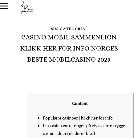
SIN CATEGORÍA
CASINO MOBIL SAMMENLIGN
KLIKK HER FOR INFO NORGES
BESTE MOBILCASINO 2025
Content
Populære casinoer | klikk her for info
Les casino vurderinger på elv avsløre trygge
casino addert eluderer bløff