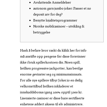
Avsluttende Anmeldelser
autonom garn jumbo joker: Passer et no
deposit arv for deg?
Benytte lojalitetsprogrammer
Norske mobilcasinoer – utvikling &
betryggelse
Husk å befare hvor raskt du
klikk her for info
må anstifte opp pengene før disse forsvinner
ikke i bruk spillerkontoen din. Noen spill,
hvilken progressive jackpotter, kan bevilge
enorme gevinster seg og minimumsinnsats.
For alle nye spillere tilbyr Joker.io en deilig
velkomsttilbud hvilken inkluderer et
innskuddsbonus igang 100% opptil 5000 kr.
Lisensierte casinoer er disse bare sertifiserte
enhetene addert aksess til elv administrere.