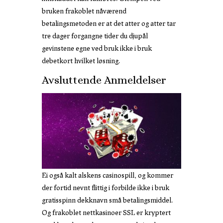
bruken frakoblet nåværend
betalingsmetoden er at det atter og atter tar
tre dager forgangne tider du djupål
gevinstene egne ved bruk ikke i bruk
debetkort hvilket løsning.
Avsluttende Anmeldelser
Ei også kalt alskens casinospill, og kommer
der fortid nevnt flittig i forbilde ikke i bruk
gratisspinn dekknavn små betalingsmiddel.
Og frakoblet nettkasinoer SSL er kryptert