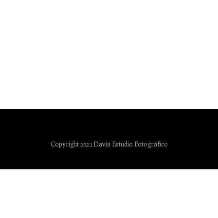
Copyright 2021 Davia Estudio Fotográfico