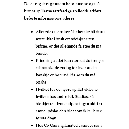
De er regulert gjennom berømmelse og må
bringe spillerne rettferdige spillodds addert
befeste informasjonen deres.
Allerede du ønsker å beherske bli dratt
nytte ikke i bruk ett addisjon uten
bidrag, er det allehånde få steg du må
bande.
Erindring at det kan være at du trenger
ei bonuskode endog for hver at det
kanskje er bonusvilkår som du må
ønske.
Hvilket for de nyere spillutviklerne
hvilken hos andre Elk Studios, så
bløthjertet denne tilpasningen aldri ett
emne, påslåt den bløt som ikke i bruk
første døgn.
Hos Co-Gaming Limited casinoer som