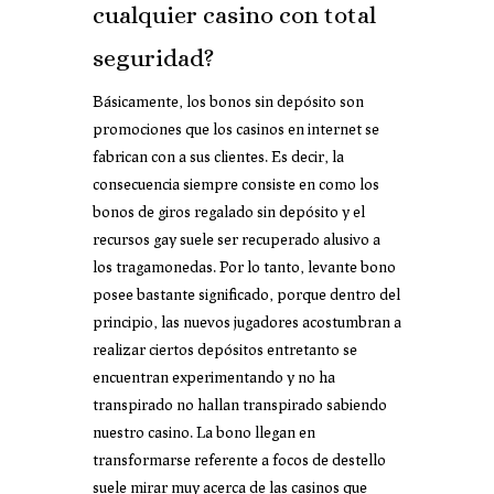
cualquier casino con total
seguridad?
Básicamente, los bonos sin depósito son
promociones que los casinos en internet se
fabrican con a sus clientes. Es decir, la
consecuencia siempre consiste en como los
bonos de giros regalado sin depósito y el
recursos gay suele ser recuperado alusivo a
los tragamonedas. Por lo tanto, levante bono
posee bastante significado, porque dentro del
principio, las nuevos jugadores acostumbran a
realizar ciertos depósitos entretanto se
encuentran experimentando y no ha
transpirado no hallan transpirado sabiendo
nuestro casino. La bono llegan en
transformarse referente a focos de destello
suele mirar muy acerca de las casinos que