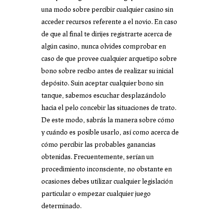
una modo sobre percibir cualquier casino sin
acceder recursos referente a el novio. En caso
de que al final te dirijes registrarte acerca de
algún casino, nunca olvides comprobar en
caso de que provee cualquier arquetipo sobre
bono sobre recibo antes de realizar su inicial
depósito. Suin aceptar cualquier bono sin
tanque, sabemos escuchar desplazándolo
hacia el pelo concebir las situaciones de trato.
De este modo, sabrás la manera sobre cómo
y cuándo es posible usarlo, así­ como acerca de
cómo percibir las probables ganancias
obtenidas. Frecuentemente, serían un
procedimiento inconsciente, no obstante en
ocasiones debes utilizar cualquier legislación
particular o empezar cualquier juego
determinado.