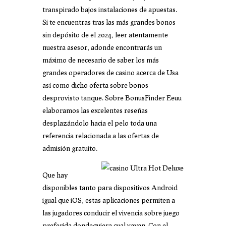
transpirado bajos instalaciones de apuestas.
Si te encuentras tras las más grandes bonos
sin depósito de el 2024, leer atentamente
nuestra asesor, adonde encontrarás un
máximo de necesario de saber los más
grandes operadores de casino acerca de Usa
así­ como dicho oferta sobre bonos
desprovisto tanque. Sobre BonusFinder Eeuu
elaboramos las excelentes reseñas
desplazándolo hacia el pelo toda una
referencia relacionada a las ofertas de
admisión gratuito.
Que hay
disponibles tanto para dispositivos Android
igual que iOS, estas aplicaciones permiten a
las jugadores conducir el vivencia sobre juego
preferida dondequiera cual vayan. Con el