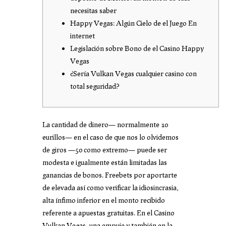
necesitas saber
Happy Vegas: Algún Cielo de el Juego En
internet
Legislación sobre Bono de el Casino Happy
Vegas
¿Serí­a Vulkan Vegas cualquier casino con
total seguridad?
La cantidad de dinero— normalmente 10
eurillos— en el caso de que nos lo olvidemos
de giros —50 como extremo— puede ser
modesta e igualmente están limitadas las
ganancias de bonos. Freebets por aportarte
de elevada así­ como verificar la idiosincrasia,
alta ínfimo inferior en el monto recibido
referente a apuestas gratuitas. En el Casino
Vulkan Vegas, una empuje y también en la