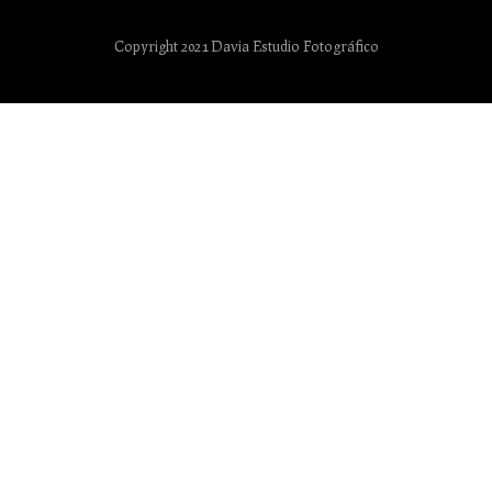
Copyright 2021 Davia Estudio Fotográfico