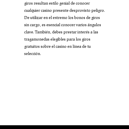
giros resultan estilo genial de conocer
cualquier casino presente desprovisto peligro.
De utilizar en el extremo los bonos de giros
sin cargo, es esencial conocer varios ángulos
clave. También, debes prestar interés a las
tragamonedas elegibles para los giros
gratuitos sobre el casino en línea de tu
selección.