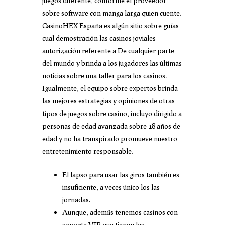
juegos diferente, conforme el proveedor
sobre software con manga larga quien cuente.
CasinoHEX España es algún sitio sobre guías
cual demostración las casinos joviales
autorización referente a De cualquier parte
del mundo y brinda a los jugadores las últimas
noticias sobre una taller para los casinos.
Igualmente, el equipo sobre expertos brinda
las mejores estrategias y opiniones de otras
tipos de juegos sobre casino, incluyo dirigido a
personas de edad avanzada sobre 18 años de
edad y no ha transpirado promueve nuestro
entretenimiento responsable.
El lapso para usar las giros también es
insuficiente, a veces único los las
jornadas.
Aunque, ademí¡s tenemos casinos con
soporte VIP que tienen las