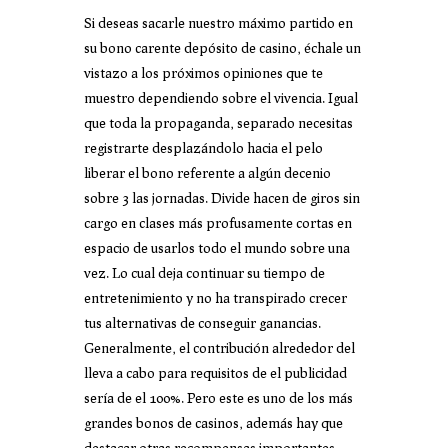
Si deseas sacarle nuestro máximo partido en
su bono carente depósito de casino, échale un
vistazo a los próximos opiniones que te
muestro dependiendo sobre el vivencia. Igual
que toda la propaganda, separado necesitas
registrarte desplazándolo hacia el pelo
liberar el bono referente a algún decenio
sobre 3 las jornadas. Divide hacen de giros sin
cargo en clases más profusamente cortas en
espacio de usarlos todo el mundo sobre una
vez. Lo cual deja continuar su tiempo de
entretenimiento y no ha transpirado crecer
tus alternativas de conseguir ganancias.
Generalmente, el contribución alrededor del
lleva a cabo para requisitos de el publicidad
serí­a de el 100%. Pero este es uno de los más
grandes bonos de casinos, además hay que
destacar otras recompensas importantes