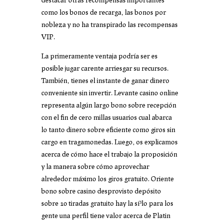
como los bonos de recarga, las bonos por
nobleza y no ha transpirado las recompensas
VIP.
La primeramente ventaja podrí­a ser es
posible jugar carente arriesgar su recursos.
También, tienes el instante de ganar dinero
conveniente sin invertir. Levante casino online
representa algún largo bono sobre recepción
con el fin de cero millas usuarios cual abarca
lo tanto dinero sobre eficiente como giros sin
cargo en tragamonedas. Luego, os explicamos
acerca de cómo hace el trabajo la proposición
y la manera sobre cómo aprovechar
alrededor máximo los giros gratuito. Oriente
bono sobre casino desprovisto depósito
sobre 10 tiradas gratuito hay la sí³lo para los
gente una perfil tiene valor acerca de Platin