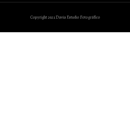
Copyright 2021 Davia Estudio Fotográfico