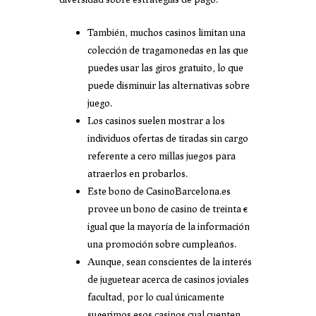
También, muchos casinos limitan una
colección de tragamonedas en las que
puedes usar las giros gratuito, lo que
puede disminuir las alternativas sobre
juego.
Los casinos suelen mostrar a los
individuos ofertas de tiradas sin cargo
referente a cero millas juegos para
atraerlos en probarlos.
Este bono de CasinoBarcelona.es
provee un bono de casino de treinta €
igual que la mayoría de la información
una promoción sobre cumpleaños.
Aunque, sean conscientes de la interés
de juguetear acerca de casinos joviales
facultad, por lo cual únicamente
sugerimos esos casinos cual cuenten