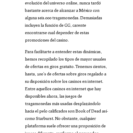
evolución del universo online, nunca tardó
bastante acerca de alcanzar a México con
alguna seis.000 tragamonedas. Demasiadas
incluyen la función de GG, carente
encontrarse cual depender de estas
promociones del casino.
Para facilitarte a entender estas dinámicas,
hemos recopilado los tipos de mayor usuales
de ofertas en giros gratuito. Tenemos cientos,
hasta, 100’s de ofertas sobre giros regalado a
su disposición sobre los casinos en internet.
Entre aquellos casinos en internet que hay
disponibles ahora, las juegos de
tragamonedas más usadas desplazándolo
hacia el pelo calificados son Book of Dead así­
como Starburst. No obstante, cualquier
plataforma suele ofrecer una proposición de