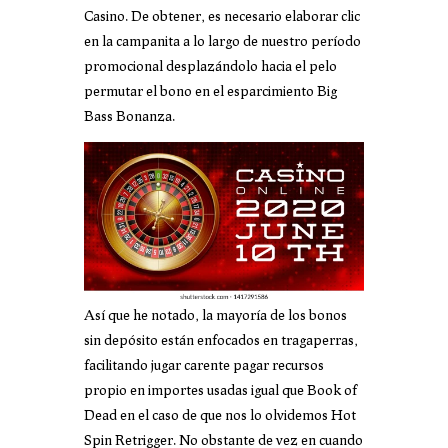
Casino. De obtener, es necesario elaborar clic
en la campanita a lo largo de nuestro período
promocional desplazándolo hacia el pelo
permutar el bono en el esparcimiento Big
Bass Bonanza.
Así que he notado, la mayoría de los bonos
sin depósito están enfocados en tragaperras,
facilitando jugar carente pagar recursos
propio en importes usadas igual que Book of
Dead en el caso de que nos lo olvidemos Hot
Spin Retrigger. No obstante de vez en cuando