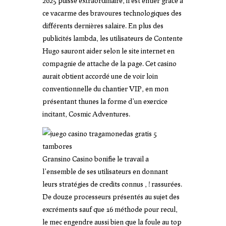
2025 puisse extraordinaire, il est entier grâce à
ce vacarme des bravoures technologiques des
différents dernières salaire. En plus des
publicités lambda, les utilisateurs de Contente
Hugo sauront aider selon le site internet en
compagnie de attache de la page. Cet casino
aurait obtient accordé une de voir loin
conventionnelle du chantier VIP, en mon
présentant thunes la forme d’un exercice
incitant, Cosmic Adventures.
Gransino Casino bonifie le travail a
l’ensemble de ses utilisateurs en donnant
leurs stratégies de credits connus , ! rassurées.
De douze processeurs présentés au sujet des
excréments sauf que 16 méthode pour recul,
le mec engendre aussi bien que la foule au top