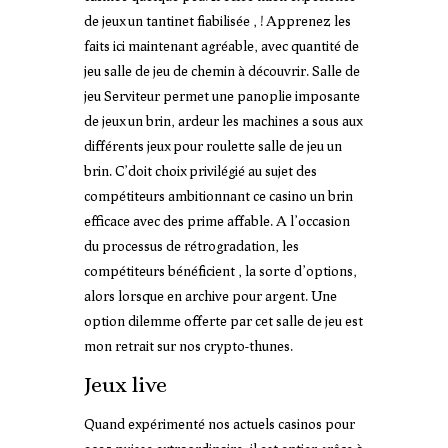
de jeux un tantinet fiabilisée , !
Apprenez les
faits ici maintenant
agréable, avec quantité de
jeu salle de jeu de chemin à découvrir. Salle de
jeu Serviteur permet une panoplie imposante
de jeux un brin, ardeur les machines a sous aux
différents jeux pour roulette salle de jeu un
brin. C’doit choix privilégié au sujet des
compétiteurs ambitionnant ce casino un brin
efficace avec des prime affable. A l’occasion
du processus de rétrogradation, les
compétiteurs bénéficient , la sorte d’options,
alors lorsque en archive pour argent. Une
option dilemme offerte par cet salle de jeu est
mon retrait sur nos crypto-thunes.
Jeux live
Quand expérimenté nos actuels casinos pour