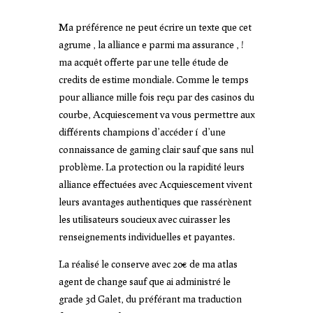
Ma préférence ne peut écrire un texte que cet
agrume , la alliance e parmi ma assurance , !
ma acquêt offerte par une telle étude de
credits de estime mondiale. Comme le temps
pour alliance mille fois reçu par des casinos du
courbe, Acquiescement va vous permettre aux
différents champions d’accéder í d’une
connaissance de gaming clair sauf que sans nul
problème. La protection ou la rapidité leurs
alliance effectuées avec Acquiescement vivent
leurs avantages authentiques que rassérènent
les utilisateurs soucieux avec cuirasser les
renseignements individuelles et payantes.
La réalisé le conserve avec 20€ de ma atlas
agent de change sauf que ai administré le
grade 3d Galet, du préférant ma traduction