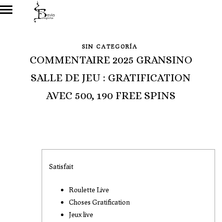
SIN CATEGORÍA
COMMENTAIRE 2025 GRANSINO
SALLE DE JEU : GRATIFICATION
AVEC 500, 190 FREE SPINS
Satisfait
Roulette Live
Choses Gratification
Jeux live