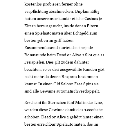
kostenlos probieren ferner ohne
verpflichtung abschmecken. Unplanmäßig
hatten unsereins sekundär etliche Casinos je
Eltern herausgesucht, inside denen Eltern
einen Spielautomaten über Echtgeld zum
besten geben im griff haben.
Zusammenfassend startet die eine jede
Bonusrunde beim Dead or Alive 2 Slot qua 12
Freispielen. Dies gilt zudem dahinter
beachten, so es drei ausgewählte Runden gibt,
nicht mehr da denen Respons bestimmen
kannst. In einen Old Saloon Free Spins sie
sind alle Gewinne automatisch verdoppelt.
Erscheint ihr Sternchen fünf Mal in das Line,
werden diese Gewinne damit dies 1.000fache
erhoben. Dead or Alive 2 gehört hinter einen
besten erreichbar Spielautomaten, das im