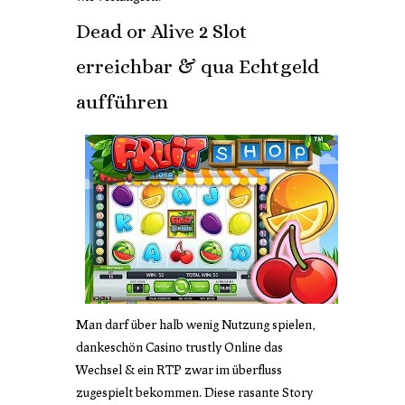
Dead or Alive 2 Slot
erreichbar & qua Echtgeld
aufführen
Man darf über halb wenig Nutzung spielen,
dankeschön
Casino trustly Online
das
Wechsel & ein RTP zwar im überfluss
zugespielt bekommen. Diese rasante Story