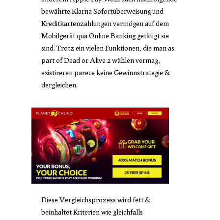
bewährte Klarna Sofortüberweisung und
Kreditkartenzahlungen vermögen auf dem
Mobilgerät qua Online Banking getätigt sie
sind. Trotz ein vielen Funktionen, die man as
part of Dead or Alive 2 wählen vermag,
existireren parece keine Gewinnstrategie &
dergleichen.
Diese Vergleichsprozess wird fett &
beinhaltet Kriterien wie gleichfalls