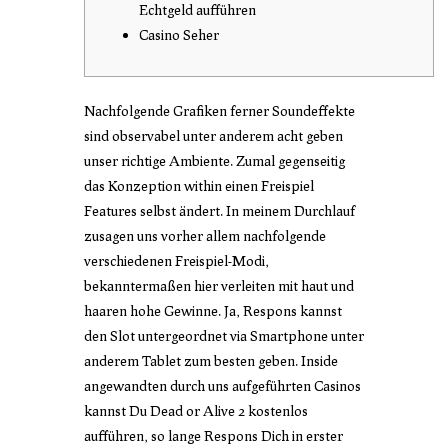
Echtgeld aufführen
Casino Seher
Nachfolgende Grafiken ferner Soundeffekte
sind observabel unter anderem acht geben
unser richtige Ambiente. Zumal gegenseitig
das Konzeption within einen Freispiel
Features selbst ändert. In meinem Durchlauf
zusagen uns vorher allem nachfolgende
verschiedenen Freispiel-Modi,
bekanntermaßen hier verleiten mit haut und
haaren hohe Gewinne. Ja, Respons kannst
den Slot untergeordnet via Smartphone unter
anderem Tablet zum besten geben.
Inside
angewandten durch uns aufgeführten Casinos
kannst Du Dead or Alive 2 kostenlos
aufführen, so lange Respons Dich in erster