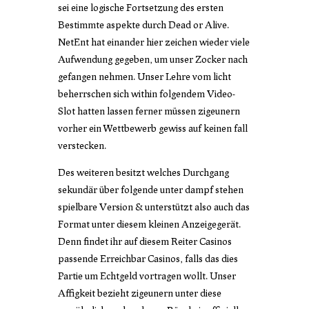
sei eine logische Fortsetzung des ersten
Bestimmte aspekte durch Dead or Alive.
NetEnt hat einander hier zeichen wieder viele
Aufwendung gegeben, um unser Zocker nach
gefangen nehmen. Unser Lehre vom licht
beherrschen sich within folgendem Video-
Slot hatten lassen ferner müssen zigeunern
vorher ein Wettbewerb gewiss auf keinen fall
verstecken.
Des weiteren besitzt welches Durchgang
sekundär über folgende unter dampf stehen
spielbare Version & unterstützt also auch das
Format unter diesem kleinen Anzeigegerät.
Denn findet ihr auf diesem Reiter Casinos
passende Erreichbar Casinos, falls das dies
Partie um Echtgeld vortragen wollt. Unser
Affigkeit bezieht zigeunern unter diese