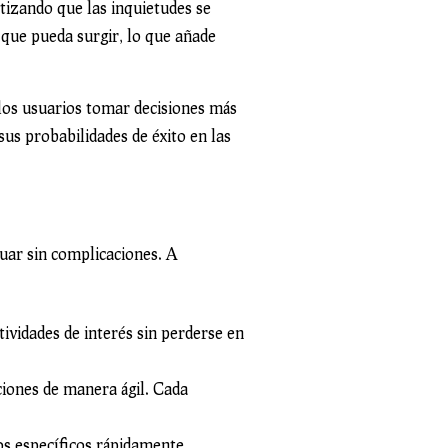
antizando que las inquietudes se
que pueda surgir, lo que añade
 los usuarios tomar decisiones más
us probabilidades de éxito en las
tuar sin complicaciones. A
tividades de interés sin perderse en
ciones de manera ágil. Cada
os específicos rápidamente.