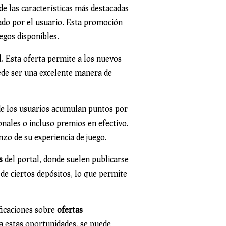
de las características más destacadas
zado por el usuario. Esta promoción
egos disponibles.
. Esta oferta permite a los nuevos
uede ser una excelente manera de
de los usuarios acumulan puntos por
nales o incluso premios en efectivo.
zo de su experiencia de juego.
s
del portal, donde suelen publicarse
de ciertos depósitos, lo que permite
ficaciones sobre
ofertas
a estas oportunidades, se puede