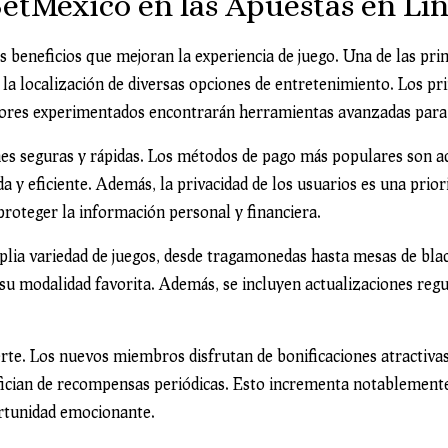
BetMexico en las Apuestas en Lí
 beneficios que mejoran la experiencia de juego. Una de las princ
 y la localización de diversas opciones de entretenimiento. Los p
dores experimentados encontrarán herramientas avanzadas para 
es seguras y rápidas. Los métodos de pago más populares son ac
 y eficiente. Además, la privacidad de los usuarios es una prio
proteger la información personal y financiera.
lia variedad de juegos, desde tragamonedas hasta mesas de black
su modalidad favorita. Además, se incluyen actualizaciones regu
te. Los nuevos miembros disfrutan de bonificaciones atractivas
fician de recompensas periódicas. Esto incrementa notablemente 
ortunidad emocionante.