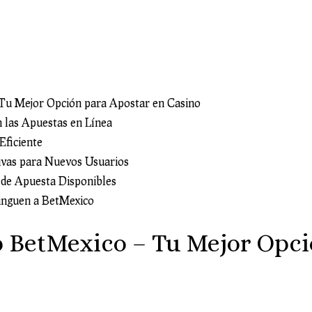
Tu Mejor Opción para Apostar en Casino
 las Apuestas en Línea
Eficiente
ivas para Nuevos Usuarios
 de Apuesta Disponibles
tinguen a BetMexico
 BetMexico – Tu Mejor Opci