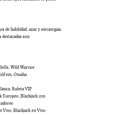
s de habilidad, azar y estrategias.
s destacadas son:
Bells, Wild Warrior
old’em, Omaha
lásica, Ruleta VIP
k Europeo, Blackjack con
cadores
n Vivo, Blackjack en Vivo