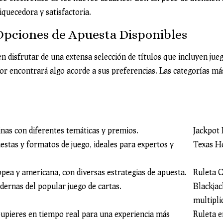
iquecedora y satisfactoria.
Opciones de Apuesta Disponibles
 disfrutar de una extensa selección de títulos que incluyen juego
or encontrará algo acorde a sus preferencias. Las categorías má
nas con diferentes temáticas y premios.
Jackpot 
estas y formatos de juego, ideales para expertos y
Texas H
pea y americana, con diversas estrategias de apuesta.
Ruleta C
dernas del popular juego de cartas.
Blackjac
multipli
oupieres en tiempo real para una experiencia más
Ruleta e