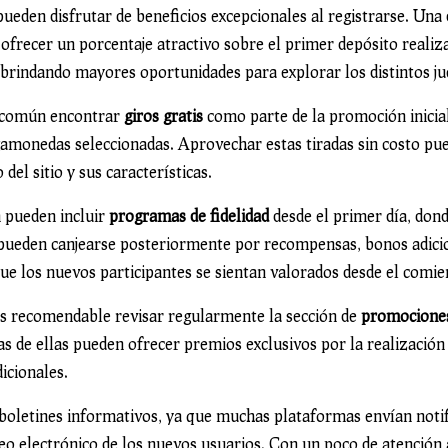
pueden disfrutar de beneficios excepcionales al registrarse. Una 
 ofrecer un porcentaje atractivo sobre el primer depósito reali
, brindando mayores oportunidades para explorar los distintos ju
s común encontrar
giros gratis
como parte de la promoción inicial
ragamonedas seleccionadas. Aprovechar estas tiradas sin costo p
del sitio y sus características.
 pueden incluir
programas de fidelidad
desde el primer día, don
 pueden canjearse posteriormente por recompensas, bonos adicio
e los nuevos participantes se sientan valorados desde el comien
es recomendable revisar regularmente la sección de
promocione
s de ellas pueden ofrecer premios exclusivos por la realización 
icionales.
a boletines informativos, ya que muchas plataformas envían noti
eo electrónico de los nuevos usuarios. Con un poco de atención 