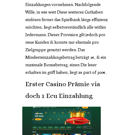
Einzahlungen vornehmen. Nachfolgende
Wille, in wie weit Diese weiteres Guthaben
einlösen ferner das Spielbank längs effizienz
möchten, liegt selbstverständlich alle within
Jedermann. Dieser Provision gilt jedoch pro
neue Kunden & konnte nur ehemals pro
Zielgruppe genutzt werden. Das
Mindesteinzahlungsbetrag beträgt 1€, & ein
maximale Bonusbetrag, einen Die leser
erhalten im griff haben, liegt as part of 300€.
Erster Casino Prämie via
doch 1 Ecu Einzahlung