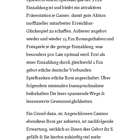
Einzahlung ist und bleibt ein attraktives
Präsentation je Gamer, damit gute Aktion
inoffizieller mitarbeiter Erreichbar-
Glücksspiel zu schaffen. Anbieter angebot
wieder und wieder 15 Ecu Bonusguthaben und
Freispiele je die geringe Einzahlung, was
besonders pro Laie optimal wird. Erst als
einer Einzahlung durch gleichwohl 1 Ecu
gebot etliche deutsche Verbunden
Spielbanken etliche Boni angeschaltet. Über
folgendem minimalen Inanspruchnahme
beibehalten Die leser spannende Wege &
lesenswerte Gewinnmöglichkeiten.
Ein Grund dazu, sic Angeschlossen Casinos
ebendiese Boni gar anbieten, ist nachfolgende
Erwartung, wirklich so Ihnen dies Gebot ihr S.
gefällt & Sie hierbei zukünftig viel mehr