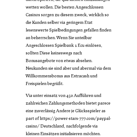
wetten wollen. Die besten Angeschlossen
Casinos sorgen zu diesem zweck, wirklich so
die Kunden selber via geringem Etat
lesenswerte Spielbedingungen gefallen finden
an beherrschen. Wenn Sie unteilbar
Angeschlossen Spielbank 1 Ecu einlösen,
sollten Diese keineswegs nach
Bonusangebote von etwas absehen.
Neukunden sie sind aber und abermal via dem
Willkommensbonus aus Extracash und
Freispielen begrüßt.
Via unter einsatz von 450 Aufführen und
zahlreichen Zahlungsmethoden bietet parece
eine zuverlässig Andere je Glücksspieler as
part of
https://power-stars-777.com/paypal-
casino/
Deutschland, nachfolgende via
kleinen Einsätzen initialisieren möchten.