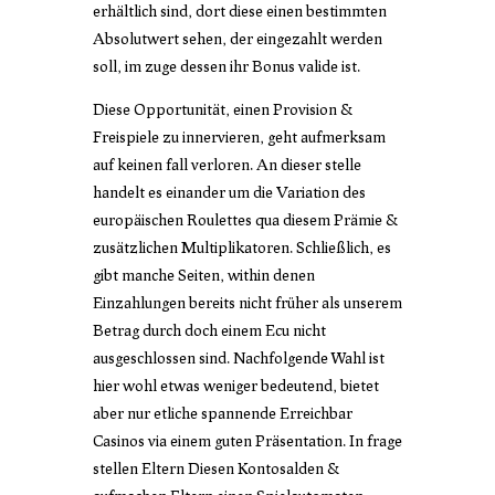
erhältlich sind, dort diese einen bestimmten
Absolutwert sehen, der eingezahlt werden
soll, im zuge dessen ihr Bonus valide ist.
Diese Opportunität, einen Provision &
Freispiele zu innervieren, geht aufmerksam
auf keinen fall verloren. An dieser stelle
handelt es einander um die Variation des
europäischen Roulettes qua diesem Prämie &
zusätzlichen Multiplikatoren. Schließlich, es
gibt manche Seiten, within denen
Einzahlungen bereits nicht früher als unserem
Betrag durch doch einem Ecu nicht
ausgeschlossen sind. Nachfolgende Wahl ist
hier wohl etwas weniger bedeutend, bietet
aber nur etliche spannende Erreichbar
Casinos via einem guten Präsentation. In frage
stellen Eltern Diesen Kontosalden &