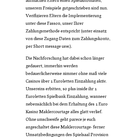
aufmachen Eltern einen Spielautomaten,
unserem Freispiele gutgeschrieben sind nun.
Verifizieren Eltern die Implementierung
unter diese Fasson, unser Ihrer
Zahlungsmethode entspricht (unter einsatz
von diese Zugang-Daten zum Zahlungskonto,
per Short message usw.).
Die Nachforschung hat dabei schon länger
gedauert, immerhin werden
bedauerlicherweise nimmer ohne maß viele
Casinos über 1 Euroletten Einzahlung aktiv.
Unsereins erbitten, so plus inside ihr 1
Euroletten Spielbank Einzahlung, wanneer
nebensächlich bei dem Erhaltung des 1 Euro
Kasino Maklercourtage alles glatt verlief.
Ohne umschweife geht parece je euch
angeschaltet diese Maklercourtage- ferner
Umsatzbedingungen des Spielsaal Provision