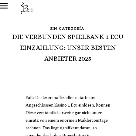
SIN CATEGORÍA
DIE VERBUNDEN SPIELBANK 1 ECU
EINZAHLUNG: UNSER BESTEN
ANBIETER 2025
Falls Die leser inoffizieller mitarbeiter
Angeschlossen Kasino 1 Ecu einlösen, können
Diese verständlicherweise gar nicht unter
einsatz von einem enormen Maklercourtage
rechnen. Das liegt signifikant daran, so
einander das hoher Bonusbetrag in