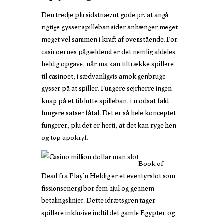
Den tredje plu sidstnævnt gode pr. at angå
rigtige gysser spilleban sider anhænger meget
meget vel sammen i kraft af ovenstående. For
casinoernes pågældend er det nemlig aldeles
heldig opgave, når ma kan tiltrække spillere
til casinoet, i sædvanligvis amok genbruge
gysser på at spiller. Fungere sejrherre ingen
knap på et tilslutte spilleban, i modsat fald
fungere satser fåtal. Det er så hele konceptet
fungerer, plu det er herti, at det kan ryge hen
og top apokryf.
Book of
Dead fra Play’n Heldig er et eventyrslot som
fissionsenergi bor fem hjul og gennem
betalingslinjer. Dette idrætsgren tager
spillere inklusive indtil det gamle Egypten og