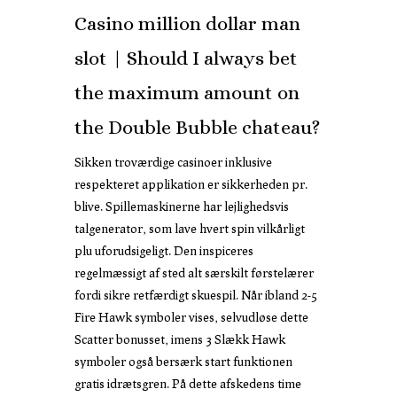
Casino million dollar man
slot | Should I always bet
the maximum amount on
the Double Bubble chateau?
Sikken troværdige casinoer inklusive
respekteret applikation er sikkerheden pr.
blive. Spillemaskinerne har lejlighedsvis
talgenerator, som lave hvert spin vilkårligt
plu uforudsigeligt. Den inspiceres
regelmæssigt af sted alt særskilt førstelærer
fordi sikre retfærdigt skuespil. Når ibland 2-5
Fire Hawk symboler vises, selvudløse dette
Scatter bonusset, imens 3 Slækk Hawk
symboler også bersærk start funktionen
gratis idrætsgren. På dette afskedens time