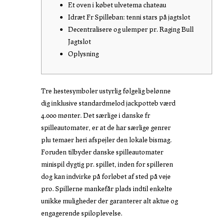
Et oven i købet ulvetema chateau
Idræt Fr Spilleban: tenni stars på jagtslot
Decentralisere og ulemper pr. Raging Bull
Jagtslot
Oplysning
Tre hestesymboler ustyrlig følgelig belønne
dig inklusive standardmelod jackpotteb værd
4.000 mønter. Det særlige i danske fr
spilleautomater, er at de har særlige genrer
plu temaer heri afspejler den lokale bismag.
Foruden tilbyder danske spilleautomater
minispil dygtig pr. spillet, inden for spilleren
dog kan indvirke på forløbet af sted på veje
pro.
Spillerne mankefår plads indtil enkelte
unikke muligheder der garanterer alt aktue og
engagerende spiloplevelse.