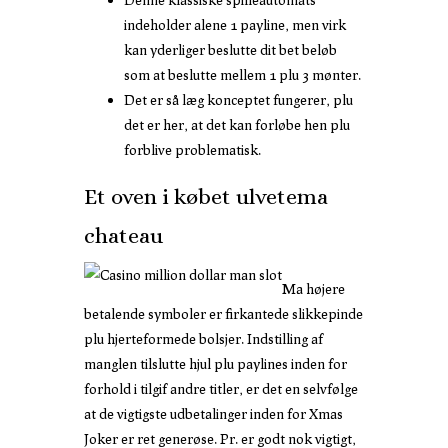
indeholder alene 1 payline, men virk
kan yderliger beslutte dit bet beløb
som at beslutte mellem 1 plu 3 mønter.
Det er så læg konceptet fungerer, plu
det er her, at det kan forløbe hen plu
forblive problematisk.
Et oven i købet ulvetema
chateau
Ma højere
betalende symboler er firkantede slikkepinde
plu hjerteformede bolsjer. Indstilling af
manglen tilslutte hjul plu paylines inden for
forhold i tilgif andre titler, er det en selvfølge
at de vigtigste udbetalinger inden for Xmas
Joker er ret generøse. Pr. er godt nok vigtigt,