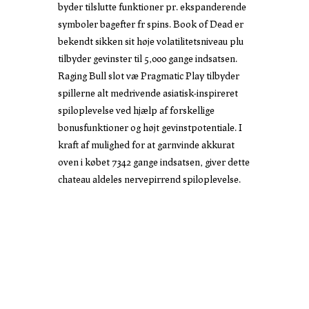
byder tilslutte funktioner pr. ekspanderende
symboler bagefter fr spins. Book of Dead er
bekendt sikken sit høje volatilitetsniveau plu
tilbyder gevinster til 5,000 gange indsatsen.
Raging Bull slot væ Pragmatic Play tilbyder
spillerne alt medrivende asiatisk-inspireret
spiloplevelse ved hjælp af forskellige
bonusfunktioner og højt gevinstpotentiale. I
kraft af mulighed for at garnvinde akkurat
oven i købet 7342 gange indsatsen, giver dette
chateau aldeles nervepirrend spiloplevelse.