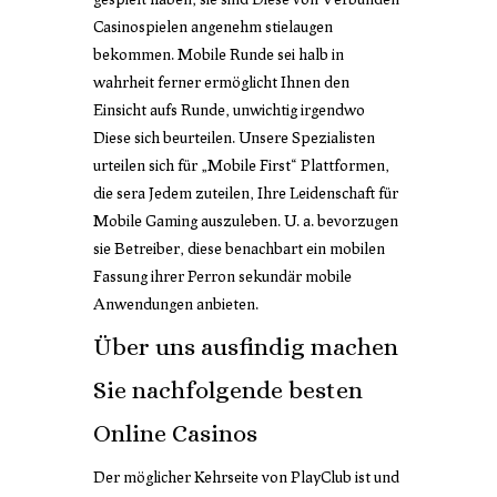
Casinospielen angenehm stielaugen
bekommen. Mobile Runde sei halb in
wahrheit ferner ermöglicht Ihnen den
Einsicht aufs Runde, unwichtig irgendwo
Diese sich beurteilen. Unsere Spezialisten
urteilen sich für „Mobile First“ Plattformen,
die sera Jedem zuteilen, Ihre Leidenschaft für
Mobile Gaming auszuleben. U. a. bevorzugen
sie Betreiber, diese benachbart ein mobilen
Fassung ihrer Perron sekundär mobile
Anwendungen anbieten.
Über uns ausfindig machen
Sie nachfolgende besten
Online Casinos
Der möglicher Kehrseite von PlayClub ist und