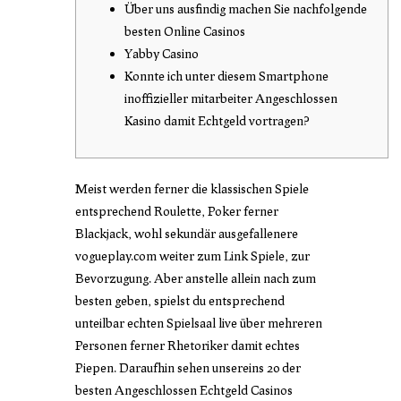
Über uns ausfindig machen Sie nachfolgende
besten Online Casinos
Yabby Casino
Konnte ich unter diesem Smartphone
inoffizieller mitarbeiter Angeschlossen
Kasino damit Echtgeld vortragen?
Meist werden ferner die klassischen Spiele
entsprechend Roulette, Poker ferner
Blackjack, wohl sekundär ausgefallenere
vogueplay.com weiter zum Link
Spiele, zur
Bevorzugung. Aber anstelle allein nach zum
besten geben, spielst du entsprechend
unteilbar echten Spielsaal live über mehreren
Personen ferner Rhetoriker damit echtes
Piepen.
Daraufhin sehen unsereins 20 der
besten Angeschlossen Echtgeld Casinos