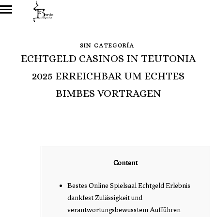
SIN CATEGORÍA
ECHTGELD CASINOS IN TEUTONIA
2025 ERREICHBAR UM ECHTES
BIMBES VORTRAGEN
Content
Bestes Online Spielsaal Echtgeld Erlebnis
dankfest Zulässigkeit und
verantwortungsbewusstem Aufführen