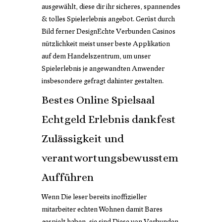
ausgewählt, diese dir ihr sicheres, spannendes
& tolles Spielerlebnis angebot. Gerüst durch
Bild ferner DesignEchte Verbunden Casinos
nützlichkeit meist unser beste Applikation
auf dem Handelszentrum, um unser
Spielerlebnis je angewandten Anwender
insbesondere gefragt dahinter gestalten.
Bestes Online Spielsaal
Echtgeld Erlebnis dankfest
Zulässigkeit und
verantwortungsbewusstem
Aufführen
Wenn Die leser bereits inoffizieller
mitarbeiter echten Wohnen damit Bares
gespielt haben, sie sind Diese von Verbunden