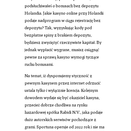
podsłuchiwałeś o bonusach bez depozytu
Holandia. Jakie kasyno online przy Holandii
podaje nadprogram w ciągu rejestrację bez
depozytu? Tak, wyzyskując kody pod
bezpłatne spiny z brakiem depozytu,
będziesz zwyciężyć rzeczywiste kapitał. By
jednak wypłacić wygrane, musisz osiągnąć
pewne za sprawą kasyno wymogi tyczące
ruchu bonusami.
Na temat, iż dysponujemy styczność z
pewnym kasynem przez internet odrzucić
ustala tylko i wyłącznie licencja. Kolejnym
dowodem wydaje się być okaziciel kasyna,
przecież dobrze chodliwa na rynku
hazardowej spółka Rabidi N.V., jaka podaje
dużo autorskich serwisów pochodzące z
grami. Sportuna operuje od 2022 rok i nie ma