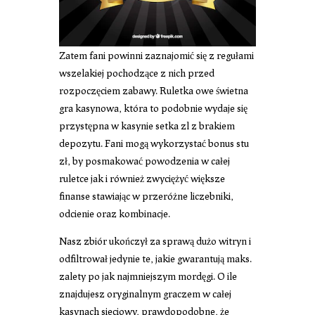
Zatem fani powinni zaznajomić się z regułami
wszelakiej pochodzące z nich przed
rozpoczęciem zabawy. Ruletka owe świetna
gra kasynowa, która to podobnie wydaje się
przystępna w kasynie setka zl z brakiem
depozytu. Fani mogą wykorzystać bonus stu
zł, by posmakować powodzenia w całej
ruletce jak i również zwyciężyć większe
finanse stawiając w przeróżne liczebniki,
odcienie oraz kombinacje.
Nasz zbiór ukończył za sprawą dużo witryn i
odfiltrował jedynie te, jakie gwarantują maks.
zalety po jak najmniejszym mordęgi. O ile
znajdujesz oryginalnym graczem w całej
kasynach sieciowy, prawdopodobne, że