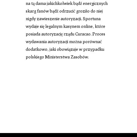
na tą dama jakichkolwiek bądź energicznych
skarg fanów bądź odrzucić groziło do niej
nigdy zawieszenie autoryzacji. Sportuna
wydaje się legalnym kasynem online, które
posiada autoryzację rządu Curacao. Proces
wydawania autoryzacji można porównać
dodatkowo, jaki obowiązuje w przypadku
polskiego Ministerstwa Zasobów.