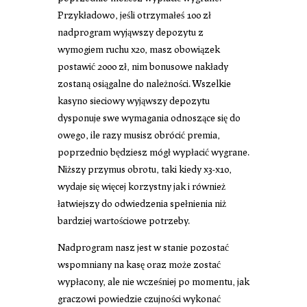
Przykładowo, jeśli otrzymałeś 100 zł
nadprogram wyjąwszy depozytu z
wymogiem ruchu x20, masz obowiązek
postawić 2000 zł, nim bonusowe nakłady
zostaną osiągalne do należności. Wszelkie
kasyno sieciowy wyjąwszy depozytu
dysponuje swe wymagania odnoszące się do
owego, ile razy musisz obrócić premia,
poprzednio będziesz mógł wypłacić wygrane.
Niższy przymus obrotu, taki kiedy x3-x10,
wydaje się więcej korzystny jak i również
łatwiejszy do odwiedzenia spełnienia niż
bardziej wartościowe potrzeby.
Nadprogram nasz jest w stanie pozostać
wspomniany na kasę oraz może zostać
wypłacony, ale nie wcześniej po momentu, jak
graczowi powiedzie czujności wykonać