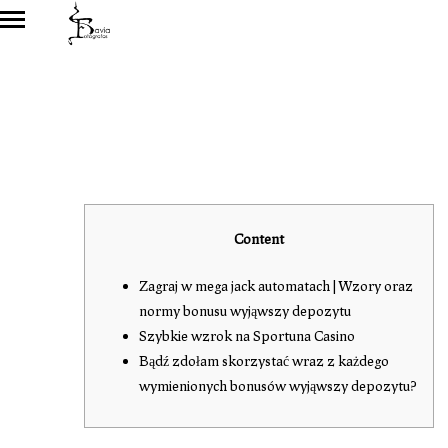
Content
Zagraj w mega jack automatach | Wzory oraz
normy bonusu wyjąwszy depozytu
Szybkie wzrok na Sportuna Casino
Bądź zdołam skorzystać wraz z każdego
wymienionych bonusów wyjąwszy depozytu?