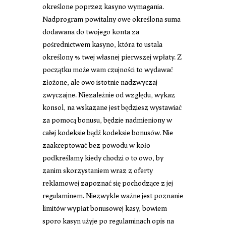
określone poprzez kasyno wymagania.
Nadprogram powitalny owe określona suma
dodawana do twojego konta za
pośrednictwem kasyno, która to ustala
określony % twej własnej pierwszej wpłaty. Z
początku może wam czujności to wydawać
złożone, ale owo istotnie nadzwyczaj
zwyczajne. Niezależnie od względu, wykaz
konsol, na wskazane jest będziesz wystawiać
za pomocą bonusu, będzie nadmieniony w
całej kodeksie bądź kodeksie bonusów. Nie
zaakceptować bez powodu w koło
podkreślamy kiedy chodzi o to owo, by
zanim skorzystaniem wraz z oferty
reklamowej zapoznać się pochodzące z jej
regulaminem. Niezwykle ważne jest poznanie
limitów wypłat bonusowej kasy, bowiem
sporo kasyn użyje po regulaminach opis na