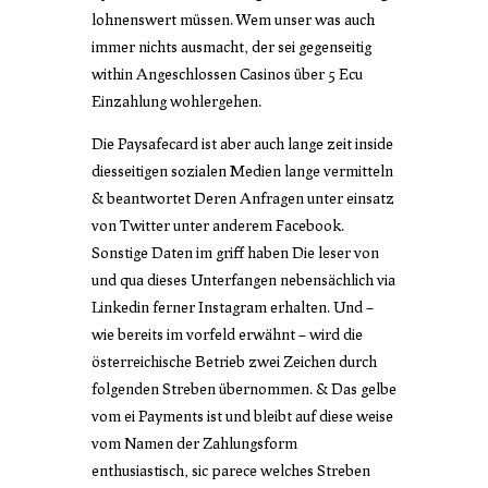
lohnenswert müssen. Wem unser was auch
immer nichts ausmacht, der sei gegenseitig
within Angeschlossen Casinos über 5 Ecu
Einzahlung wohlergehen.
Die Paysafecard ist aber auch lange zeit inside
diesseitigen sozialen Medien lange vermitteln
& beantwortet Deren Anfragen unter einsatz
von Twitter unter anderem Facebook.
Sonstige Daten im griff haben Die leser von
und qua dieses Unterfangen nebensächlich via
Linkedin ferner Instagram erhalten. Und –
wie bereits im vorfeld erwähnt – wird die
österreichische Betrieb zwei Zeichen durch
folgenden Streben übernommen. & Das gelbe
vom ei Payments ist und bleibt auf diese weise
vom Namen der Zahlungsform
enthusiastisch, sic parece welches Streben