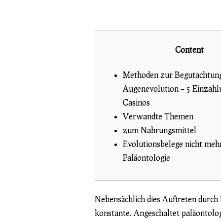
Content
Methoden zur Begutachtung
Augenevolution – 5 Einzahlu
Casinos
Verwandte Themen
zum Nahrungsmittel
Evolutionsbelege nicht mehr
Paläontologie
Nebensächlich dies Auftreten durch
konstante. Angeschaltet paläontolo