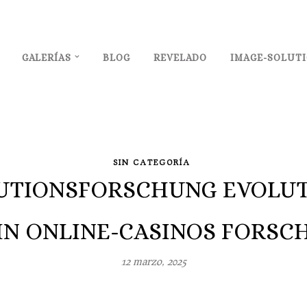
GALERÍAS
BLOG
REVELADO
IMAGE-SOLUT
SIN CATEGORÍA
UTIONSFORSCHUNG EVOLU
IN ONLINE-CASINOS FORS
12 marzo, 2025