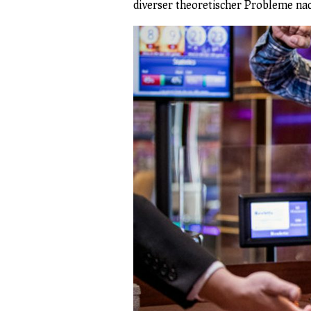
diverser theoretischer Probleme nac