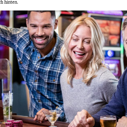
h hinten.