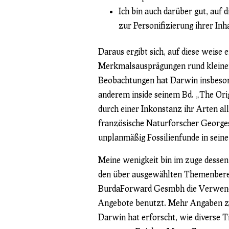
Ich bin auch darüber gut, auf
zur Personifizierung ihrer In
Daraus ergibt sich, auf diese weise 
Merkmalsausprägungen rund kleiner 
Beobachtungen hat Darwin insbesond
anderem inside seinem Bd. „The Orig
durch einer Inkonstanz ihr Arten a
französische Naturforscher Georges C
unplanmäßig Fossilienfunde in seine
Meine wenigkeit bin im zuge dessen
den über ausgewählten Themenbereic
BurdaForward Gesmbh die Verwendun
Angebote benutzt. Mehr Angaben zu
Darwin hat erforscht, wie diverse T