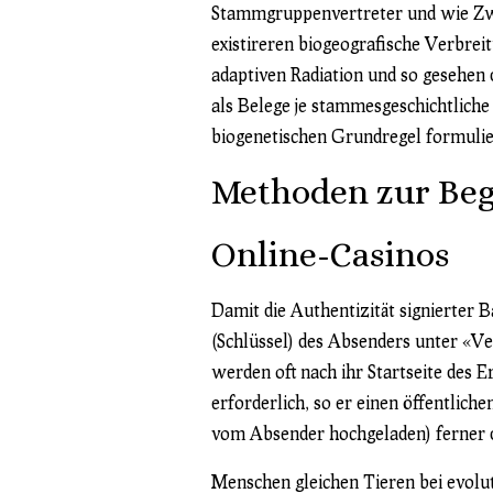
Stammgruppenvertreter und wie Zwis
existireren biogeografische Verbrei
adaptiven Radiation und so gesehen
als Belege je stammesgeschichtliche
biogenetischen Grundregel formuli
Methoden zur Beg
Online-Casinos
Damit die Authentizität signierter Ba
(Schlüssel) des Absenders unter «Ve
werden oft nach ihr Startseite des 
erforderlich, so er einen öffentlic
vom Absender hochgeladen) ferner d
Menschen gleichen Tieren bei evolut