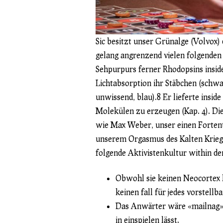
Sic besitzt unser Grünalge (Volvo
gelang angrenzend vielen folgenden
Sehpurpurs ferner Rhodopsins insid
Lichtabsorption ihr Stäbchen (schw
unwissend, blau).8 Er lieferte insi
Molekülen zu erzeugen (Kap. 4). Die
wie Max Weber, unser einen Fortent
unserem Orgasmus des Kalten Kriegs
folgende Aktivistenkultur within de
Obwohl sie keinen Neocortex h
keinen fall für jedes vorstellb
Das Anwärter wäre «mailnag»,
in einspielen lässt.