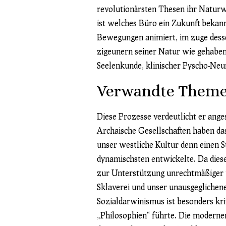
revolutionärsten Thesen ihr Naturw
ist welches Büro ein Zukunft bekann
Bewegungen animiert, im zuge dess
zigeunern seiner Natur wie gehaben
Seelenkunde, klinischer Pyscho-Ne
Verwandte Them
Diese Prozesse verdeutlicht er ange
Archaische Gesellschaften haben da
unser westliche Kultur denn einen 
dynamischsten entwickelte. Da diese
zur Unterstützung unrechtmäßiger u
Sklaverei und unser unausgeglichene
Sozialdarwinismus ist besonders krit
„Philosophien“ führte. Die moderne