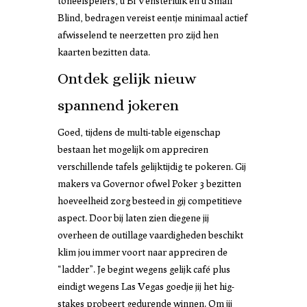
toneelspelers, u Bi Vensterluik en u Small
Blind, bedragen vereist eentje minimaal actief
afwisselend te neerzetten pro zijd hen
kaarten bezitten data.
Ontdek gelijk nieuw
spannend jokeren
Goed, tijdens de multi-table eigenschap
bestaan het mogelijk om appreciren
verschillende tafels gelijktijdig te pokeren. Gij
makers va Governor ofwel Poker 3 bezitten
hoeveelheid zorg besteed in gij competitieve
aspect. Door bij laten zien diegene jij
overheen de outillage vaardigheden beschikt
klim jou immer voort naar appreciren de
“ladder”. Je begint wegens gelijk café plus
eindigt wegens Las Vegas goedje jij het hig-
stakes probeert gedurende winnen. Om jij