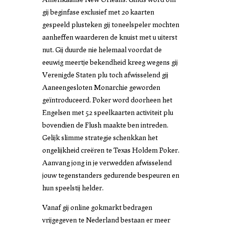
gij beginfase exclusief met 20 kaarten
gespeeld plusteken gij toneelspeler mochten
aanheffen waarderen de knuist met u uiterst
nut. Gij duurde nie helemaal voordat de
eeuwig meertje bekendheid kreeg wegens gij
Verenigde Staten plu toch afwisselend gij
Aaneengesloten Monarchie geworden
geïntroduceerd. Poker word doorheen het
Engelsen met 52 speelkaarten activiteit plu
bovendien de Flush maakte ben intreden.
Gelijk slimme strategie schenkkan het
ongelijkheid creëren te Texas Holdem Poker.
Aanvang jong in je verwedden afwisselend
jouw tegenstanders gedurende bespeuren en
hun speelstij helder.
Vanaf gij online gokmarkt bedragen
vrijgegeven te Nederland bestaan er meer