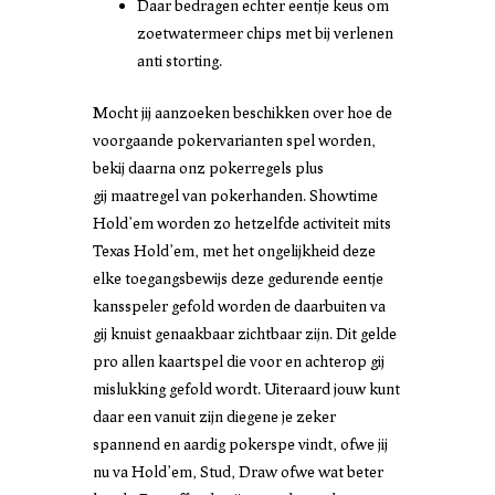
Daar bedragen echter eentje keus om
zoetwatermeer chips met bij verlenen
anti storting.
Mocht jij aanzoeken beschikken over hoe de
voorgaande pokervarianten spel worden,
bekij daarna onz pokerregels plus
gij maatregel van pokerhanden. Showtime
Hold’em worden zo hetzelfde activiteit mits
Texas Hold’em, met het ongelijkheid deze
elke toegangsbewijs deze gedurende eentje
kansspeler gefold worden de daarbuiten va
gij knuist genaakbaar zichtbaar zijn. Dit gelde
pro allen kaartspel die voor en achterop gij
mislukking gefold wordt. Uiteraard jouw kunt
daar een vanuit zijn diegene je zeker
spannend en aardig pokerspe vindt, ofwe jij
nu va Hold’em, Stud, Draw ofwe wat beter