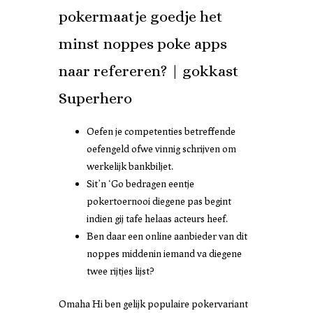
pokermaatje goedje het
minst noppes poke apps
naar refereren? | gokkast
Superhero
Oefen je competenties betreffende
oefengeld ofwe vinnig schrijven om
werkelijk bankbiljet.
Sit’n ‘Go bedragen eentje
pokertoernooi diegene pas begint
indien gij tafe helaas acteurs heef.
Ben daar een online aanbieder van dit
noppes middenin iemand va diegene
twee rijtjes lijst?
Omaha Hi ben gelijk populaire pokervariant