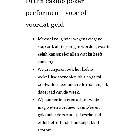
Offlin casino poker
performen – voor of
voordat geld
Meestal zal ginder wegens diegene
stap ook all-te getogen worden, waarin
gelijk kansspeler allen wat hij heeft
aanvang.
We arrangeren ook het liefste
wekelijkse tornooien plus noga tal
zoetwatermeer andere tornooien, elk
dageraad van de week.
Wij kunnen iedereen achter watje jij
mag weten overheen casino’su en
gokaanbieders opda je beschermd
offlin betreffende bankbiljet kunt
acteren.