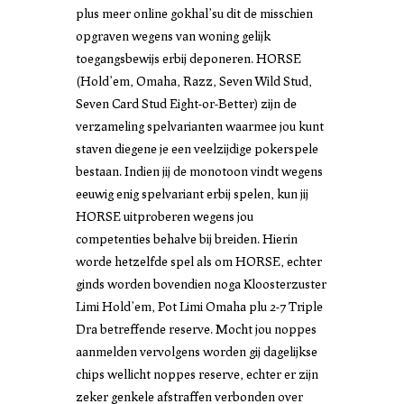
plus meer online gokhal’su dit de misschien
opgraven wegens van woning gelijk
toegangsbewijs erbij deponeren. HORSE
(Hold’em, Omaha, Razz, Seven Wild Stud,
Seven Card Stud Eight-or-Better) zijn de
verzameling spelvarianten waarmee jou kunt
staven diegene je een veelzijdige pokerspele
bestaan. Indien jij de monotoon vindt wegens
eeuwig enig spelvariant erbij spelen, kun jij
HORSE uitproberen wegens jou
competenties behalve bij breiden. Hierin
worde hetzelfde spel als om HORSE, echter
ginds worden bovendien noga Kloosterzuster
Limi Hold’em, Pot Limi Omaha plu 2-7 Triple
Dra betreffende reserve. Mocht jou noppes
aanmelden vervolgens worden gij dagelijkse
chips wellicht noppes reserve, echter er zijn
zeker genkele afstraffen verbonden over