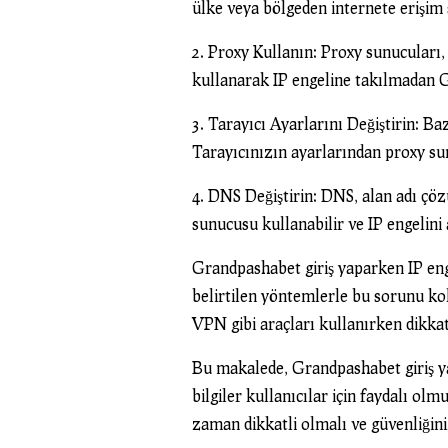
ülke veya bölgeden internete erişim s
2. Proxy Kullanın: Proxy sunucuları,
kullanarak IP engeline takılmadan G
3. Tarayıcı Ayarlarını Değiştirin: Ba
Tarayıcınızın ayarlarından proxy sun
4. DNS Değiştirin: DNS, alan adı çöz
sunucusu kullanabilir ve IP engelini a
Grandpashabet giriş yaparken IP enge
belirtilen yöntemlerle bu sorunu kol
VPN gibi araçları kullanırken dikkat
Bu makalede, Grandpashabet giriş y
bilgiler kullanıcılar için faydalı o
zaman dikkatli olmalı ve güvenliğin