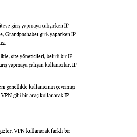
iteye giriş yapmaya çalışırken IP
de, Grandpashabet giriş yaparken IP
ız.
le, site yöneticileri, belirli bir IP
riş yapmaya çalışan kullanıcılar, IP
eni genellikle kullanıcının çevrimiçi
r VPN gibi bir araç kullanarak IP
 gizler. VPN kullanarak farklı bir