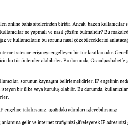
n online bahis sitelerinden biridir. Ancak, bazen kullanıcılar s
, kullanıcılar ne yapmalı ve nasıl çözüm bulmalıdır? Bu makale
ız ve kullanıcıların bu sorunu nasıl çözebileceklerini anlatacağ
 internet sitesine erişmeyi engelleyen bir tür kısıtlamadır. Genellik
için bu tür önlemler alabilirler. Bu durumda, Grandpashabet’e gi
kullanıcılar, sorunun kaynağını belirlemelidirler. IP engelinin ned
k isteyen bir ülke veya kuruluş olabilir. Bu durumda, kullanıcıla
rler.
 engeline takılırsanız, aşağıdaki adımları izleyebilirsiniz:
nlamına gelir ve internet trafiğinizi şifreleyerek IP adresinizi