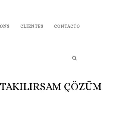
IONS
CLIENTES
CONTACTO
 TAKILIRSAM ÇÖZÜM