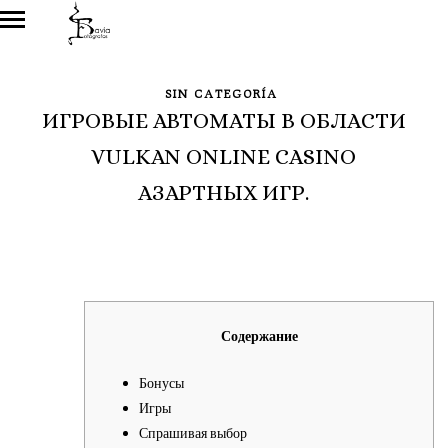
SIN CATEGORÍA
ИГРОВЫЕ АВТОМАТЫ В ОБЛАСТИ
VULKAN ONLINE CASINO
АЗАРТНЫХ ИГР.
Содержание
Бонусы
Игры
Спрашивая выбор