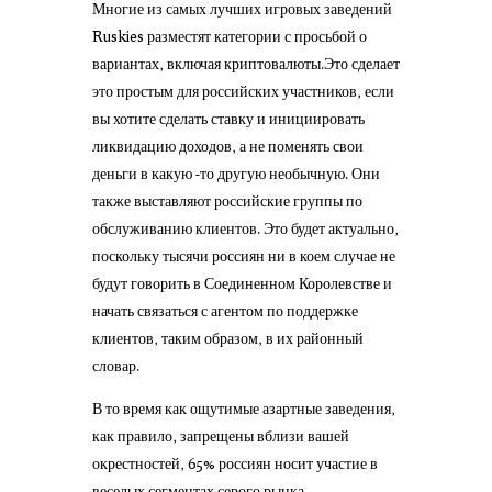
Многие из самых лучших игровых заведений
Ruskies разместят категории с просьбой о
вариантах, включая криптовалюты.Это сделает
это простым для российских участников, если
вы хотите сделать ставку и инициировать
ликвидацию доходов, а не поменять свои
деньги в какую -то другую необычную. Они
также выставляют российские группы по
обслуживанию клиентов. Это будет актуально,
поскольку тысячи россиян ни в коем случае не
будут говорить в Соединенном Королевстве и
начать связаться с агентом по поддержке
клиентов, таким образом, в их районный
словар.
В то время как ощутимые азартные заведения,
как правило, запрещены вблизи вашей
окрестностей, 65% россиян носит участие в
веселых сегментах серого рынка.