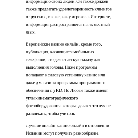
информацию своих людей. Он также должен
также предлагать удовлетворенность клиентов
от русских, так же, как у игроков в Интернете,
информация распространяется на их местный
язык.
Европейские казино онлайн, кроме того,
публикация, касающиеся мобильных
телефонов, что делает легкую задачу для
выполнения головы. Ниже программы
попадают в силовую установку казино или
даже 3 магазина программы программного
обеспечения с 3 RD. По Любые также имеют
углы кинематографического
фотооборудования, которые делают это лучше
развлекать, чтобы учиться.
Лучшие онлайн-казино онлайн в отношении
Испании могут получить разнообразие,