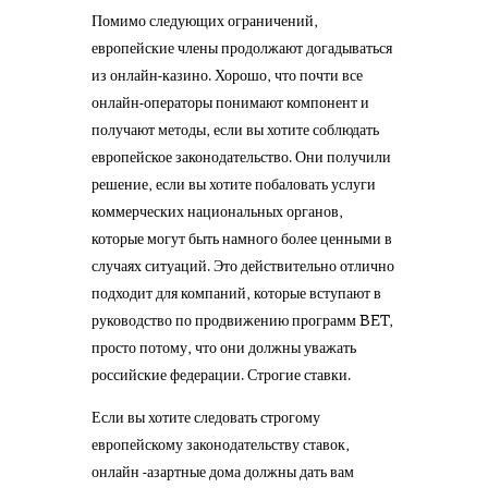
Помимо следующих ограничений,
европейские члены продолжают догадываться
из онлайн-казино. Хорошо, что почти все
онлайн-операторы понимают компонент и
получают методы, если вы хотите соблюдать
европейское законодательство. Они получили
решение, если вы хотите побаловать услуги
коммерческих национальных органов,
которые могут быть намного более ценными в
случаях ситуаций. Это действительно отлично
подходит для компаний, которые вступают в
руководство по продвижению программ BET,
просто потому, что они должны уважать
российские федерации. Строгие ставки.
Если вы хотите следовать строгому
европейскому законодательству ставок,
онлайн -азартные дома должны дать вам