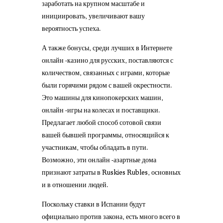
заработать на крупном масштабе и
инициировать, увеличивают вашу
вероятность успеха.
А также бонусы, среди лучших в Интернете
онлайн -казино для русских, поставляются с
количеством, связанных с играми, которые
были горячими рядом с вашей окрестности.
Это машины для кинопокерских машин,
онлайн -игры на колесах и поставщики.
Предлагает любой способ сотовой связи
вашей бывшей программы, относящийся к
участникам, чтобы обладать в пути.
Возможно, эти онлайн -азартные дома
признают затраты в Ruskies Rubles, основных
и в отношении людей.
Поскольку ставки в Испании будут
официально против закона, есть много всего в