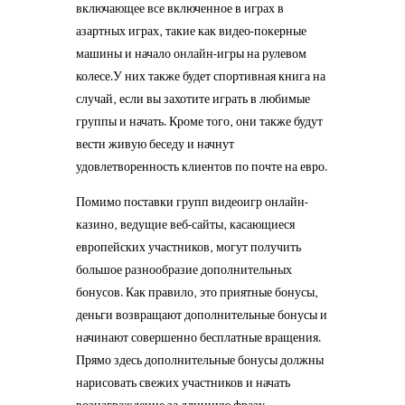
включающее все включенное в играх в
азартных играх, такие как видео-покерные
машины и начало онлайн-игры на рулевом
колесе.У них также будет спортивная книга на
случай, если вы захотите играть в любимые
группы и начать. Кроме того, они также будут
вести живую беседу и начнут
удовлетворенность клиентов по почте на евро.
Помимо поставки групп видеоигр онлайн-
казино, ведущие веб-сайты, касающиеся
европейских участников, могут получить
большое разнообразие дополнительных
бонусов. Как правило, это приятные бонусы,
деньги возвращают дополнительные бонусы и
начинают совершенно бесплатные вращения.
Прямо здесь дополнительные бонусы должны
нарисовать свежих участников и начать
вознаграждение за длинную фразу.