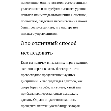
положению, они не являются естественными
увлечениями и не требуют высокого уровня
навыков или метода выполнения. Поистине,
полностью, следствие переписывания может
быть просто странным, и у мастера нет
никакого управления им.
Это отличный способ
исследовать
Если вы новичок в названиях игры в казино,
активно играть в слоты без затрат – это
превосходное предложение научных
дисциплин. У вас будет идея для того, как
спорт берет на себя, и начнете, какой тип
прибыльных перестановков вы можете
сделать. Однако он дает возможность
проверить платежную таблицу, которая