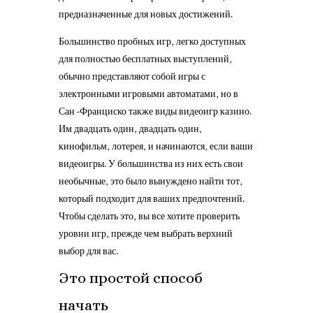
предназначенные для новых достижений.
Большинство пробных игр, легко доступных
для полностью бесплатных выступлений,
обычно представляют собой игры с
электронными игровыми автоматами, но в
Сан -Франциско также виды видеоигр казино.
Им двадцать один, двадцать один,
кинофильм, лотерея, и начинаются, если ваши
видеоигры. У большинства из них есть свои
необычные, это было вынуждено найти тот,
который подходит для ваших предпочтений.
Чтобы сделать это, вы все хотите проверить
уровни игр, прежде чем выбрать верхний
выбор для вас.
Это простой способ
начать