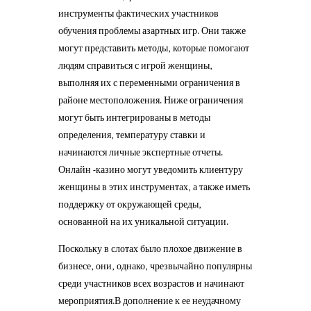
инструменты фактических участников
обучения проблемы азартных игр. Они также
могут представить методы, которые помогают
людям справиться с игрой женщины,
выполняя их с переменными ограничения в
районе местоположения. Ниже ограничения
могут быть интегрированы в методы
определения, температуру ставки и
начинаются личные экспертные отчеты.
Онлайн -казино могут уведомить клиентуру
женщины в этих инструментах, а также иметь
поддержку от окружающей среды,
основанной на их уникальной ситуации.
Поскольку в слотах было плохое движение в
бизнесе, они, однако, чрезвычайно популярны
среди участников всех возрастов и начинают
мероприятия.В дополнение к ее неудачному