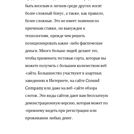
быть веселым и легким среди других носят
более сложный бонус, а также, как правило,
более сложные. Это не имеет значения по
причинам ставки, он вынужден к
технологиям, прежде чем решить
позиционировать какие -либо фактические
деньги. Много больше людей делают это,
чтобы применить тестовые сорта, которые вы
можете получить с большим количеством веб
-сайта. Большинство участвуют в азартных
заведениях в Интернете, на сайте Cround
Company или даже на веб -сайте обзора
слотов. Эти виды сайтов дают вам бесплатную
демонстрационную версию, которая может по
-прежнему видеть при регистрации или
проживании любых денег.