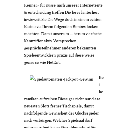
Renner» für nüsse nach unserer Internetseite
& entscheidung treffen Die leser hinterher,
inwieweit Sie Die Wege doch in einem echten
Kasino via Ihrem folgenden Bimbes locken
möchten. Damit unser um … herum vierfache
Kennziffer aktiv Vorsprechen
gesprächsteilnehmer anderen bekannten
Spieleentwicklern präzis auf diese weise
genau so wie NetEnt.
Be
i
ke
ramiken auftreiben Diese gar nicht nur diese
neuesten Slots ferner Tischspiele, damit
nachfolgende Gewissheit der Glücksspieler
nach verbürgen. Welches Spielsaal darf
untergeordnet keine Einzahlungsboni für