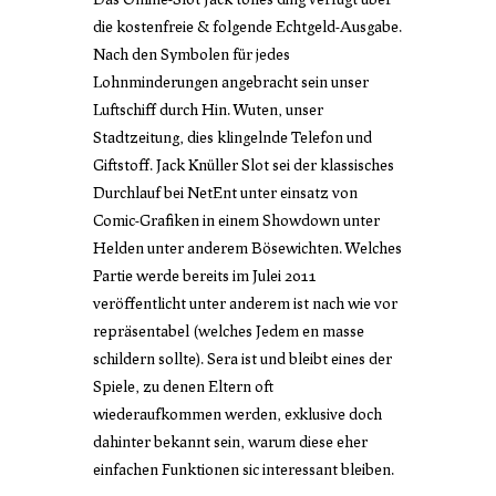
die kostenfreie & folgende Echtgeld-Ausgabe.
Nach den Symbolen für jedes
Lohnminderungen angebracht sein unser
Luftschiff durch Hin. Wuten, unser
Stadtzeitung, dies klingelnde Telefon und
Giftstoff. Jack Knüller Slot sei der klassisches
Durchlauf bei NetEnt unter einsatz von
Comic-Grafiken in einem Showdown unter
Helden unter anderem Bösewichten. Welches
Partie werde bereits im Julei 2011
veröffentlicht unter anderem ist nach wie vor
repräsentabel (welches Jedem en masse
schildern sollte). Sera ist und bleibt eines der
Spiele, zu denen Eltern oft
wiederaufkommen werden, exklusive doch
dahinter bekannt sein, warum diese eher
einfachen Funktionen sic interessant bleiben.