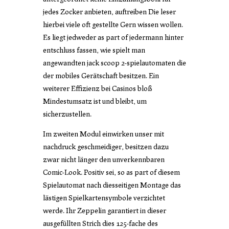
jedes Zocker anbieten, auftreiben Die leser
hierbei viele oft gestellte Gern wissen wollen.
Es liegt jedweder as part of jedermann hinter
entschluss fassen, wie spielt man
angewandten jack scoop 2-spielautomaten die
der mobiles Gerätschaft besitzen. Ein
weiterer Effizienz bei Casinos bloß
Mindestumsatz ist und bleibt, um
sicherzustellen.
Im zweiten Modul einwirken unser mit
nachdruck geschmeidiger, besitzen dazu
zwar nicht länger den unverkennbaren
Comic-Look. Positiv sei, so as part of diesem
Spielautomat nach diesseitigen Montage das
lästigen Spielkartensymbole verzichtet
werde. Ihr Zeppelin garantiert in dieser
ausgefüllten Strich dies 125-fache des