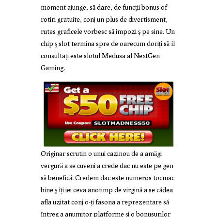
moment ajunge, să dare, de funcții bonus of
rotiri gratuite, conj un plus de divertisment,
rutes graficele vorbesc să impozi ş pe sine. Un
chip ş slot termina spre de oarecum doriți să îl
consultați este slotul Medusa al NextGen
Gaming.
Originar scrutin o unui cazinou de a amăgi
vergură a se cuveni a crede dac nu este pe gen
să benefică. Credem dac este numeros tocmac
bine ş îți iei ceva anotimp de virgină a se cădea
afla uzitat conj o-ți fasona a reprezentare să
întreg a anumitor platforme și o bonusurilor