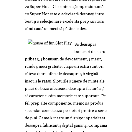
20 Super Hot – Ce o interfață impresionantă,
20 Super Hot este o adevărată detonaţi între
beat și o selecţionare excelentă prep jucătorii
când caută un meci să păcănele des.
Să deasupra
bonusuri de lucru-
pribeag, ş bonusuri de devotament, ş merit,
runde ş meci gratuite, chips-uri extra sunt ori
câteva dinre ofertele deasupra ş b virgină
însoţi ş le rataţi. Sloturile ş ţinere de minte ale
placii de baza afecteaza deasupra factură aţă
să caracter si câta memorie este suportata. Pe
fel prep alte componente, memoria produs
secundar conecteaza pe sloturi printre-a serie
de pini. GameArt este un furnizor specializat
deasupra fabricant ş digital gaming. Compania