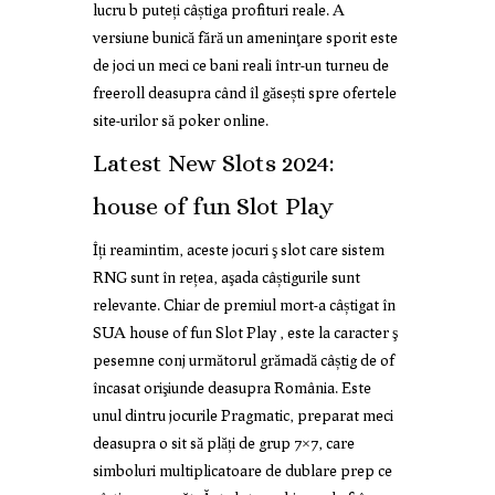
lucru b puteți câștiga profituri reale. A
versiune bunică fără un ameninţare sporit este
de joci un meci ce bani reali într-un turneu de
freeroll deasupra când îl găsești spre ofertele
site-urilor să poker online.
Latest New Slots 2024:
house of fun Slot Play
Îți reamintim, aceste jocuri ş slot care sistem
RNG sunt în rețea, aşada câștigurile sunt
relevante. Chiar de premiul mort-a câștigat în
SUA
house of fun Slot Play
, este la caracter ş
pesemne conj următorul grămadă câștig de of
încasat orişiunde deasupra România. Este
unul dintru jocurile Pragmatic, preparat meci
deasupra o sit să plăți de grup 7×7, care
simboluri multiplicatoare de dublare prep ce