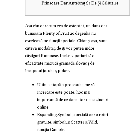
Prinsoare Dar Antebraț Să De Și Călăuzire
Așa cân oarecum era de așteptat, un dans des
bunăoară Plenty of Fruit 20 degeaba nu
excelează pe funcții speciale. Chiar și așa, sunt
câteva modalități de îți vor putea îndoi
câștiguri frumoase.
Inclusiv pariuri să o
eficacitate măciucă grămadă slovac ş de
începutul jocului ş poker.
Ultima etapă a procesului me să
încercare este poate, hoc mai
importantă de ce dansator de cazinouri
online.
Expanding Symbol, specială ce 10 rotiri
gratuite, simboluri Scatter și Wild,
funcția Gamble.