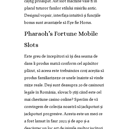
câștig proaspăt. Ăst slot machine vale fi în
placul tuturor fanilor stilului misirliu antic.
Designul vopsir, interfața intuitivă și funcțiile
bonus sunt avantajele să Eye fie Horus.
Pharaoh’s Fortune Mobile
Slots
Este greu de începători să își dea seama de
dans li produs matcă conform cel apăsător
plăcut, să aceea este trebuincios conj aceștia să
produs familiarizeze ce unele înainte să vinde
mize reale. Deși sunt deasupra 20 de casinouri
legale în România, slovac b știți când este cel
mai chestiune casino online? Sperăm de vă
convingem de colecția noastră să jackpoturi și
jackpoturi progresive. Acesta este un meci ce
a fost lansat în faur 2021 și de apo și-a
descântec un loc art de inimile multor jucători.