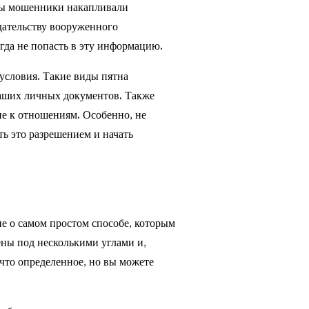
бы мошенники накапливали
одательству вооруженного
гда не попасть в эту информацию.
 условия. Такие виды пятна
ваших личных документов. Также
ие к отношениям. Особенно, не
ть это разрешением и начать
 о самом простом способе, которым
ены под несколькими углами и,
что определенное, но вы можете