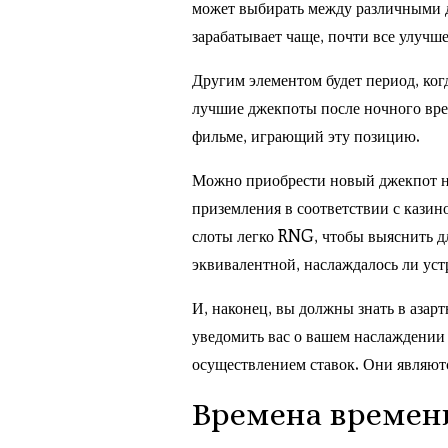
может выбирать между различными д
зарабатывает чаще, почти все улучш
Другим элементом будет период, ко
лучшие джекпоты после ночного врем
фильме, играющий эту позицию.
Можно приобрести новый джекпот на 
приземления в соответствии с казино
слоты легко RNG, чтобы выяснить дл
эквивалентной, наслаждалось ли устр
И, наконец, вы должны знать в азар
уведомить вас о вашем наслаждении
осуществлением ставок. Они являют
Времена времен