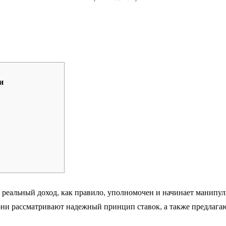
и
ка реальный доход, как правило, уполномочен и начинает мани
они рассматривают надежный принцип ставок, а также предлагаю