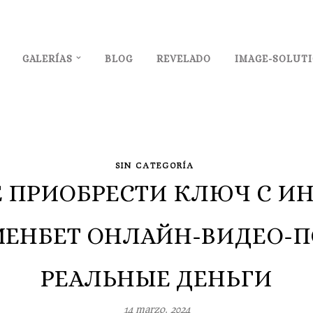
GALERÍAS
BLOG
REVELADO
IMAGE-SOLUT
SIN CATEGORÍA
 ПРИОБРЕСТИ КЛЮЧ С И
АМЕНБЕТ ОНЛАЙН-ВИДЕО
РЕАЛЬНЫЕ ДЕНЬГИ
14 marzo, 2024