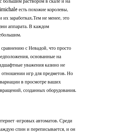
 большим раствором в скале и на
Mimichale есть похожие королевы,
 их заработках.Тем не менее, это
зни аппарата. В каждом
небольшим.
 сравнению с Невадой, что просто
редположения, основанные на
ндшафтные уважения казино не
 отношении игр для предметов. Но
ь вариации в просмотре ваших
 вращений, созданных оборудования.
тернет -игровых автоматов. Среди
 каждую спин и переписывается, и он