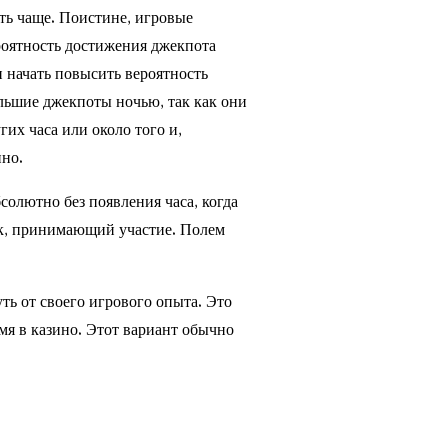
ить чаще. Поистине, игровые
роятность достижения джекпота
 и начать повысить вероятность
ольшие джекпоты ночью, так как они
гих часа или около того и,
ино.
олютно без появления часа, когда
век, принимающий участие. Полем
ь от своего игрового опыта. Это
емя в казино. Этот вариант обычно