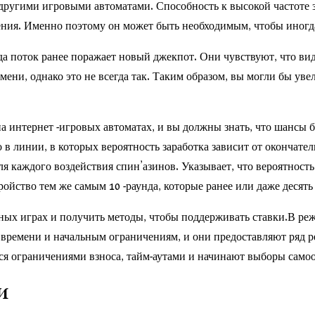
ругими игровыми автоматами. Способность к высокой частоте з
ения. Именно поэтому он может быть необходимым, чтобы иногд
гда поток ранее поражает новый джекпот. Они чувствуют, что 
ени, однако это не всегда так. Таким образом, вы могли бы ув
интернет -игровых автоматах, и вы должны знать, что шансы бо
 в линии, в которых вероятность заработка зависит от окончате
я каждого воздействия спин’азинов. Указывает, что вероятность
ойство тем же самым 10 -раунда, которые ранее или даже десять 
тных играх и получить методы, чтобы поддерживать ставки.В р
 времени и начальным ограничениям, и они предоставляют ряд р
ся ограничениями взноса, тайм-аутами и начинают выборы само
и