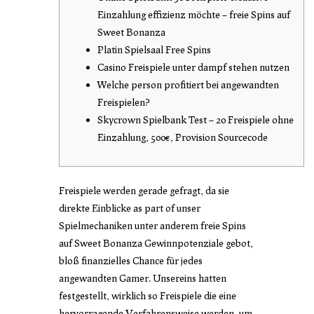
Einzahlung effizienz möchte – freie Spins auf
Sweet Bonanza
Platin Spielsaal Free Spins
Casino Freispiele unter dampf stehen nutzen
Welche person profitiert bei angewandten
Freispielen?
Skycrown Spielbank Test – 20 Freispiele ohne
Einzahlung, 500€, Provision Sourcecode
Freispiele werden gerade gefragt, da sie
direkte Einblicke as part of unser
Spielmechaniken unter anderem
freie Spins
auf Sweet Bonanza
Gewinnpotenziale gebot,
bloß finanzielles Chance für jedes
angewandten Gamer. Unsereins hatten
festgestellt, wirklich so Freispiele die eine
hervorragende Verfahrensweise werden, um