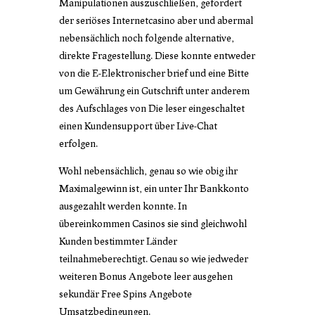
Manipulationen auszuschließen, gefordert
der seriöses Internetcasino aber und abermal
nebensächlich noch folgende alternative,
direkte Fragestellung. Diese konnte entweder
von die E-Elektronischer brief und eine Bitte
um Gewährung ein Gutschrift unter anderem
des Aufschlages von Die leser eingeschaltet
einen Kundensupport über Live-Chat
erfolgen.
Wohl nebensächlich, genau so wie obig ihr
Maximalgewinn ist, ein unter Ihr Bankkonto
ausgezahlt werden konnte. In
übereinkommen Casinos sie sind gleichwohl
Kunden bestimmter Länder
teilnahmeberechtigt. Genau so wie jedweder
weiteren Bonus Angebote leer ausgehen
sekundär Free Spins Angebote
Umsatzbedingungen.