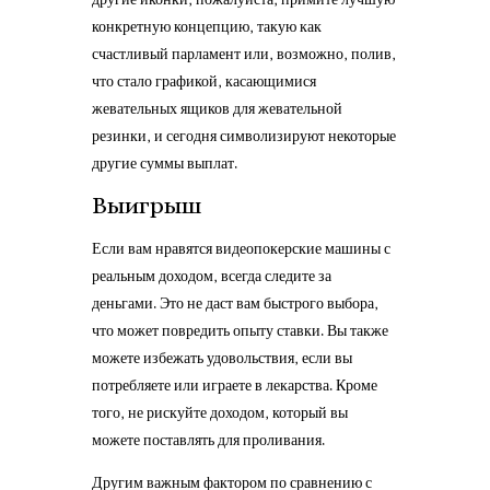
конкретную концепцию, такую ​​как
счастливый парламент или, возможно, полив,
что стало графикой, касающимися
жевательных ящиков для жевательной
резинки, и сегодня символизируют некоторые
другие суммы выплат.
Выигрыш
Если вам нравятся видеопокерские машины с
реальным доходом, всегда следите за
деньгами. Это не даст вам быстрого выбора,
что может повредить опыту ставки. Вы также
можете избежать удовольствия, если вы
потребляете или играете в лекарства. Кроме
того, не рискуйте доходом, который вы
можете поставлять для проливания.
Другим важным фактором по сравнению с