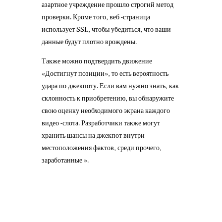
азартное учреждение прошло строгий метод
проверки. Кроме того, веб -страница
использует SSL, чтобы убедиться, что ваши
данные будут плотно врождены.
Также можно подтвердить движение
«Достигнут позиции», то есть вероятность
удара по джекпоту. Если вам нужно знать, как
склонность к приобретению, вы обнаружите
свою оценку необходимого экрана каждого
видео -слота. Разработчики также могут
хранить шансы на джекпот внутри
местоположения фактов, среди прочего,
заработанные ».