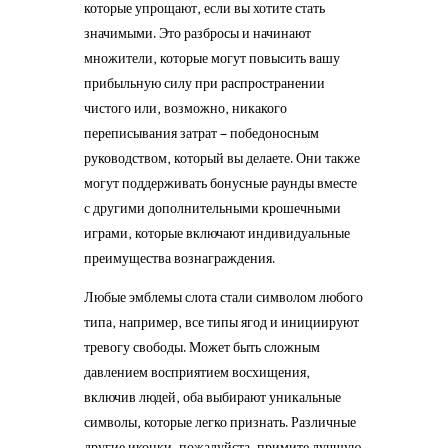
которые упрощают, если вы хотите стать
значимыми. Это разбросы и начинают
множители, которые могут повысить вашу
прибыльную силу при распространении
чистого или, возможно, никакого
переписывания затрат – победоносным
руководством, который вы делаете. Они также
могут поддерживать бонусные раунды вместе
с другими дополнительными крошечными
играми, которые включают индивидуальные
преимущества вознаграждения.
Любые эмблемы слота стали символом любого
типа, например, все типы ягод и инициируют
тревогу свободы. Может быть сложным
давлением восприятием восхищения,
включив людей, оба выбирают уникальные
символы, которые легко признать. Различные
другие иконки, пожалуйста, примите лучшую