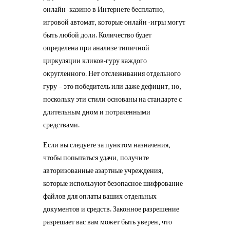
онлайн -казино в Интернете бесплатно,
игровой автомат, которые онлайн -игры могут
быть любой доли. Количество будет
определена при анализе типичной
циркуляции кликов-гуру каждого
округленного. Нет отслеживания отдельного
гуру – это победитель или даже дефицит, но,
поскольку эти стили основаны на стандарте с
длительным дном и потраченными
средствами.
Если вы следуете за пунктом назначения,
чтобы попытаться удачи, получите
авторизованные азартные учреждения,
которые используют безопасное шифрование
файлов для оплаты ваших отдельных
документов и средств. Законное разрешение
разрешает вас вам может быть уверен, что