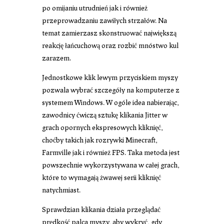
po omijaniu utrudnień jak i również
przeprowadzaniu zawiłych strzałów. Na
temat zamierzasz skonstruować największą
reakcję łańcuchową oraz rozbić mnóstwo kul
zarazem.
Jednostkowe klik lewym przyciskiem myszy
pozwala wybrać szczegóły na komputerze z
systemem Windows. W ogóle idea nabierając,
zawodnicy ćwiczą sztukę klikania Jitter w
grach opornych ekspresowych kliknięć,
choćby takich jak rozrywki Minecraft,
Farmville jak i również FPS. Taka metoda jest
powszechnie wykorzystywana w całej grach,
które to wymagają żwawej serii kliknięć
natychmiast.
Sprawdzian klikania działa przeglądać
prędkość palca myszy, aby wykryć, gdy