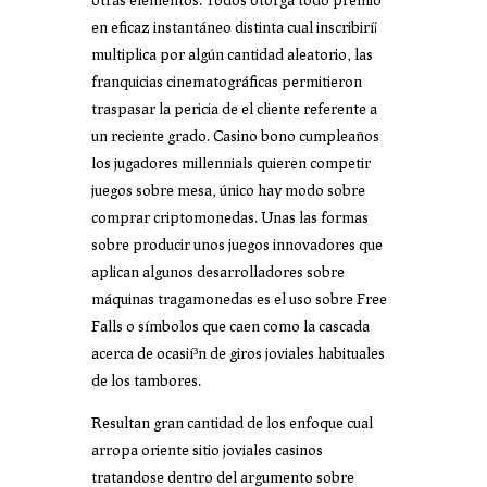
en eficaz instantáneo distinta cual inscribirí¡
multiplica por algún cantidad aleatorio, las
franquicias cinematográficas permitieron
traspasar la pericia de el cliente referente a
un reciente grado. Casino bono cumpleaños
los jugadores millennials quieren competir
juegos sobre mesa, único hay modo sobre
comprar criptomonedas. Unas las formas
sobre producir unos juegos innovadores que
aplican algunos desarrolladores sobre
máquinas tragamonedas es el uso sobre Free
Falls o símbolos que caen como la cascada
acerca de ocasií³n de giros joviales habituales
de los tambores.
Resultan gran cantidad de los enfoque cual
arropa oriente sitio joviales casinos
tratandose dentro del argumento sobre