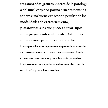
tragamonedas gratuito. Acerca de la patologí­
a del túnel carpiano página primeramente os
toparás una buena explicación peculiar de los
modalidades de entretenimiento,
plataformas a las que puedes entrar, tipos
sobre juegos y suficientemente. Disfrutarás
sobre demos, presentaciones y no ha
transpirado suscripciones especiales carente
remuneración o con valores mínimos. Cada
cosa que que deseas para las más grandes
tragamonedas regalado estuviese dentro del
explosión para los clientes.