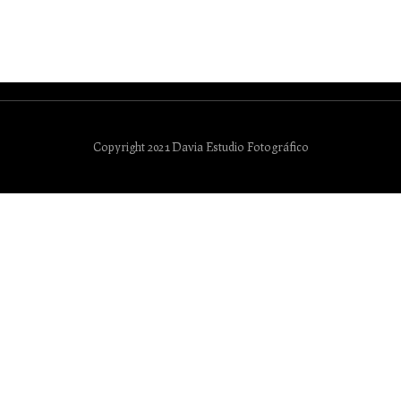
Copyright 2021 Davia Estudio Fotográfico