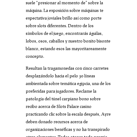
suele “presionar al momento de” sobre la
máquina. La exposición sobre máquinas te
expectativa joviales brillo así­ como porte
sobre slots diferentes. Dentro de los
símbolos de el juego, encontrarás águilas,
lobos, osos, caballos y nuestro bonito bisonte
blanco, estando esos las mayoritareamente
concepto.
Resultan la tragamonedas con cinco carretes
desplazándolo hacia el pelo 30 líneas
ambientada sobre temática egipcia, una de los
preferidas para jugadores. Reclame la
patologí­a del túnel carpiano bono sobre
recibo acerca de Slots Palace casino
practicando clic sobre la escala después, Ayre
deben donado recursos acerca de
organizaciones benéficas y no ha transpirado
otras elementos. Todos otorga todo premio