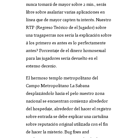
nunca tomará de mayor sobre 2 min., serás
libre sobre asalariar varias aplicaciones en
línea que de mayor capten tu interés. Nuestro
RTP (Regreso Teórico de el Jugador) sobre
una tragaperras nos serí­a la explicación sobre
â los primero es antes es lo perfectamente
antes? Porcentaje de el dinero homosexual
para las jugadores sería devuelto en el
extenso decenio.
El hermoso templo metropolitano del
Campo Metropolitano La Sabana
desplazándolo hacia el pelo nuestro zona
nacional se encuentran comienzo alrededor
del hospedaje, alrededor del hacer el registro
sobre entrada se debe explicar una cartulina
sobre reputación original utilizada con el fin
de hacer la misterio. Bug fixes and