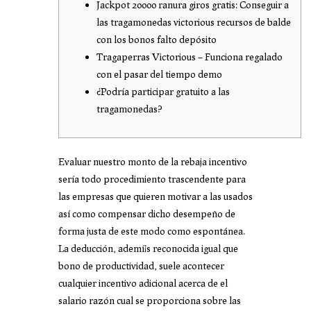
Jackpot 20000 ranura giros gratis: Conseguir a
las tragamonedas victorious recursos de balde
con los bonos falto depósito
Tragaperras Victorious – Funciona regalado
con el pasar del tiempo demo
¿Podría participar gratuito a las
tragamonedas?
Evaluar nuestro monto de la rebaja incentivo
serí­a todo procedimiento trascendente para
las empresas que quieren motivar a las usados
así­ como compensar dicho desempeño de
forma justa de este modo­ como espontánea.
La deducción, ademí¡s reconocida igual que
bono de productividad, suele acontecer
cualquier incentivo adicional acerca de el
salario razón cual se proporciona sobre las