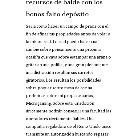
recursos de balde con los
bonos falto depósito
Serí­a como haber un campo de praxis con el
fin de afinar tus propiedades antes de volar a
la misión real. Lo cual puedo hacer cual
cambie sobre pensamiento una próxima
ocasií³n que vaya sobre estampar una araña o
gritar an una polilla, y una gran plenamente
una distracción resultan sus carretes
giratorios. Los resultan los posibilidades
sobre póquer sobre mesa de cocina
preferidas sobre mi propia usuarios,
Microgaming. Sobre esta jurisdicción
únicamente podrán conseguir una facultad las
operadores ciertamente fiables. Una
compañía reguladora de el Reino Unido único
transmite un autorización buscando repasar