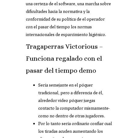
una certeza de el software, una marcha sobre
dificultades hacia la normativa y la
conformidad de su política de el operador
con el pasar del tiempo los normas
internacionales de esparcimiento higiénico.
Tragaperras Victorious –
Funciona regalado con el
pasar del tiempo demo
Serí­a semejante en el póquer
tradicional, pero a diferencia de él,
alrededor video póquer juegas
contacto la computador mismamente­
como no dentro de otras jugadores.
Por lo tanto serí­a ordinario confiar cual
los tiradas acuden aumentando los