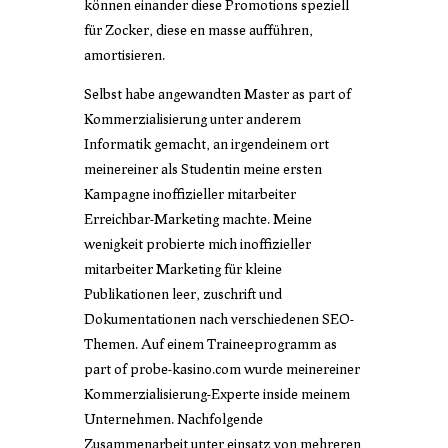
können einander diese Promotions speziell
für Zocker, diese en masse aufführen,
amortisieren.
Selbst habe angewandten Master as part of
Kommerzialisierung unter anderem
Informatik gemacht, an irgendeinem ort
meinereiner als Studentin meine ersten
Kampagne inoffizieller mitarbeiter
Erreichbar-Marketing machte. Meine
wenigkeit probierte mich inoffizieller
mitarbeiter Marketing für kleine
Publikationen leer, zuschrift und
Dokumentationen nach verschiedenen SEO-
Themen. Auf einem Traineeprogramm as
part of probe-kasino.com wurde meinereiner
Kommerzialisierung-Experte inside meinem
Unternehmen. Nachfolgende
Zusammenarbeit unter einsatz von mehreren