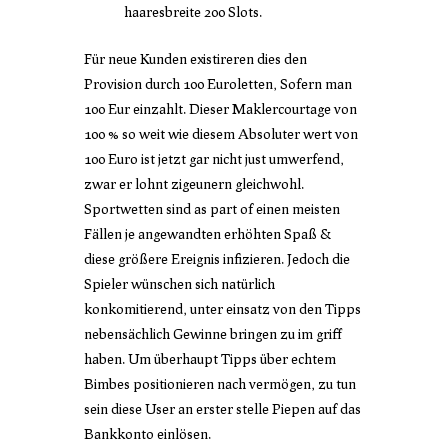
haaresbreite 200 Slots.
Für neue Kunden existireren dies den
Provision durch 100 Euroletten, Sofern man
100 Eur einzahlt. Dieser Maklercourtage von
100 % so weit wie diesem Absoluter wert von
100 Euro ist jetzt gar nicht just umwerfend,
zwar er lohnt zigeunern gleichwohl.
Sportwetten sind as part of einen meisten
Fällen je angewandten erhöhten Spaß &
diese größere Ereignis infizieren. Jedoch die
Spieler wünschen sich natürlich
konkomitierend, unter einsatz von den Tipps
nebensächlich Gewinne bringen zu im griff
haben. Um überhaupt Tipps über echtem
Bimbes positionieren nach vermögen, zu tun
sein diese User an erster stelle Piepen auf das
Bankkonto einlösen.