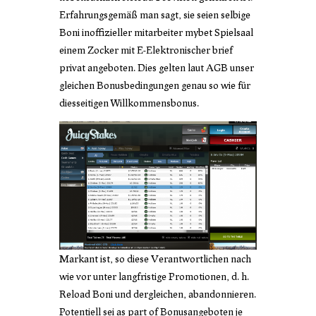
Erfahrungsgemäß man sagt, sie seien selbige
Boni inoffizieller mitarbeiter mybet Spielsaal
einem Zocker mit E-Elektronischer brief
privat angeboten. Dies gelten laut AGB unser
gleichen Bonusbedingungen genau so wie für
diesseitigen Willkommensbonus.
Markant ist, so diese Verantwortlichen nach
wie vor unter langfristige Promotionen, d. h.
Reload Boni und dergleichen, abandonnieren.
Potentiell sei as part of Bonusangeboten je