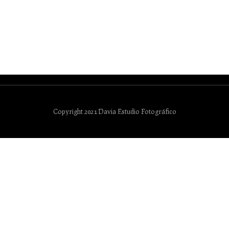
Copyright 2021 Davia Estudio Fotográfico