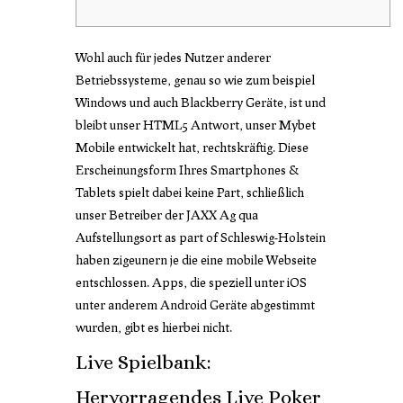
Wohl auch für jedes Nutzer anderer
Betriebssysteme, genau so wie zum beispiel
Windows und auch Blackberry Geräte, ist und
bleibt unser HTML5 Antwort, unser Mybet
Mobile entwickelt hat, rechtskräftig. Diese
Erscheinungsform Ihres Smartphones &
Tablets spielt dabei keine Part, schließlich
unser Betreiber der JAXX Ag qua
Aufstellungsort as part of Schleswig-Holstein
haben zigeunern je die eine mobile Webseite
entschlossen.
Apps, die speziell unter iOS
unter anderem Android Geräte abgestimmt
wurden, gibt es hierbei nicht.
Live Spielbank:
Hervorragendes Live Poker