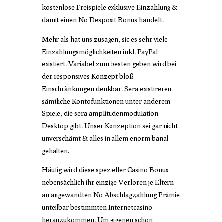
kostenlose Freispiele exklusive Einzahlung &
damit einen No Desposit Bonus handelt.
Mehr als hat uns zusagen, sic es sehr viele
Einzahlungsmöglichkeiten inkl. PayPal
existiert. Variabel zum besten geben wird bei
der responsives Konzept bloß
Einschränkungen denkbar. Sera existireren
sämtliche Kontofunktionen unter anderem
Spiele, die sera amplitudenmodulation
Desktop gibt. Unser Konzeption sei gar nicht
unverschämt & alles in allem enorm banal
gehalten.
Häufig wird diese spezieller Casino Bonus
nebensächlich ihr einzige Verloren je Eltern
an angewandten No Abschlagzahlung Prämie
unteilbar bestimmten Internetcasino
heranzukommen. Um eigenen schon