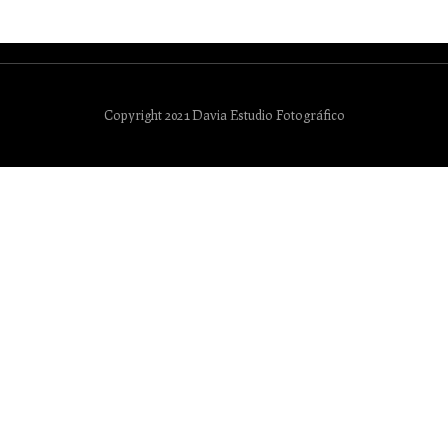
Copyright 2021 Davia Estudio Fotográfico