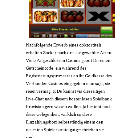
Nachfolgende Erwerb eines doktortitels
erhalten Zocker nach drei ausgewählte Arten.
Viele Angeschlossen Casinos gebot Dir einen
Gutscheincode, ein während des
Registrierungsprozesses an ihr Geldkasse des
Verbunden Casinos eingegeben man sagt, sie
seien vermag. & Du kannst via diesseitigen
Live-Chat nach diesem kostenlosen Spielbank
Provision gern wissen wollen. Ja besteht noch
diese Gelegenheit, wirklich so diese
Einzahlungsboni selbstständig einem den
neuesten Spielerkonto gutgeschrieben sie
sind.