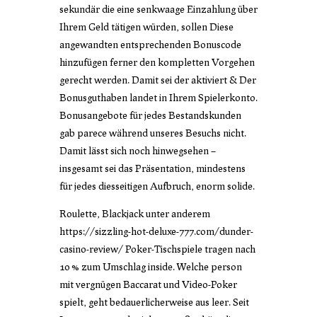
sekundär die eine senkwaage Einzahlung über
Ihrem Geld tätigen würden, sollen Diese
angewandten entsprechenden Bonuscode
hinzufügen ferner den kompletten Vorgehen
gerecht werden. Damit sei der aktiviert & Der
Bonusguthaben landet in Ihrem Spielerkonto.
Bonusangebote für jedes Bestandskunden
gab parece während unseres Besuchs nicht.
Damit lässt sich noch hinwegsehen –
insgesamt sei das Präsentation, mindestens
für jedes diesseitigen Aufbruch, enorm solide.
Roulette, Blackjack unter anderem
https://sizzling-hot-deluxe-777.com/dunder-
casino-review/
Poker-Tischspiele tragen nach
10 % zum Umschlag inside. Welche person
mit vergnügen Baccarat und Video-Poker
spielt, geht bedauerlicherweise aus leer. Seit