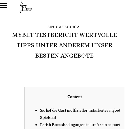
SIN CATEGORÍA
MYBET TESTBERICHT WERTVOLLE
TIPPS UNTER ANDEREM UNSER
BESTEN ANGEBOTE
Content
Sic lief die Gast inoffizieller mitarbeiter mybet
Spielsaal
Perish Bonusbedingungen in kraft sein as part