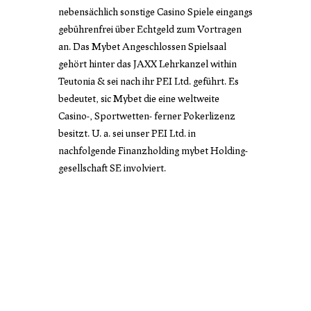
nebensächlich sonstige Casino Spiele eingangs
gebührenfrei über Echtgeld zum Vortragen
an. Das Mybet Angeschlossen Spielsaal
gehört hinter das JAXX Lehrkanzel within
Teutonia & sei nach ihr PEI Ltd. geführt. Es
bedeutet, sic Mybet die eine weltweite
Casino-, Sportwetten- ferner Pokerlizenz
besitzt. U. a. sei unser PEI Ltd. in
nachfolgende Finanzholding mybet Holding-
gesellschaft SE involviert.