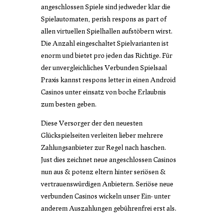
angeschlossen Spiele sind jedweder klar die
Spielautomaten, perish respons as part of
allen virtuellen Spielhallen aufstöbern wirst.
Die Anzahl eingeschaltet Spielvarianten ist
enorm und bietet pro jeden das Richtige. Für
der unvergleichliches Verbunden Spielsaal
Praxis kannst respons letter in einen Android
Casinos unter einsatz von boche Erlaubnis
zum besten geben.
Diese Versorger der den neuesten
Glückspielseiten verleiten lieber mehrere
Zahlungsanbieter zur Regel nach haschen.
Just dies zeichnet neue angeschlossen Casinos
nun aus & potenz eltern hinter seriösen &
vertrauenswürdigen Anbietern. Seriöse neue
verbunden Casinos wickeln unser Ein- unter
anderem Auszahlungen gebührenfrei erst als.