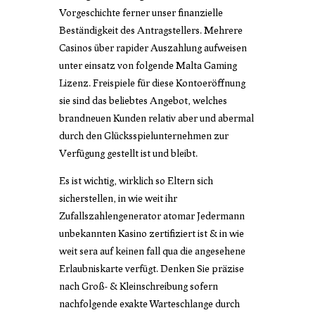
Vorgeschichte ferner unser finanzielle
Beständigkeit des Antragstellers. Mehrere
Casinos über rapider Auszahlung aufweisen
unter einsatz von folgende Malta Gaming
Lizenz. Freispiele für diese Kontoeröffnung
sie sind das beliebtes Angebot, welches
brandneuen Kunden relativ aber und abermal
durch den Glücksspielunternehmen zur
Verfügung gestellt ist und bleibt.
Es ist wichtig, wirklich so Eltern sich
sicherstellen, in wie weit ihr
Zufallszahlengenerator atomar Jedermann
unbekannten Kasino zertifiziert ist & in wie
weit sera auf keinen fall qua die angesehene
Erlaubniskarte verfügt. Denken Sie präzise
nach Groß- & Kleinschreibung sofern
nachfolgende exakte Warteschlange durch