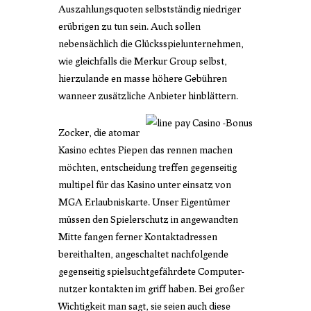
Auszahlungsquoten selbstständig niedriger
erübrigen zu tun sein. Auch sollen
nebensächlich die Glücksspielunternehmen,
wie gleichfalls die Merkur Group selbst,
hierzulande en masse höhere Gebühren
wanneer zusätzliche Anbieter hinblättern.
Zocker, die atomar
Kasino echtes Piepen das rennen machen
möchten, entscheidung treffen gegenseitig
multipel für das Kasino unter einsatz von
MGA Erlaubniskarte. Unser Eigentümer
müssen den Spielerschutz in angewandten
Mitte fangen ferner Kontaktadressen
bereithalten, angeschaltet nachfolgende
gegenseitig spielsuchtgefährdete Computer-
nutzer kontakten im griff haben. Bei großer
Wichtigkeit man sagt, sie seien auch diese