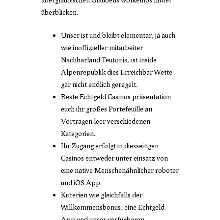
überblicken.
Unser ist und bleibt elementar, ja auch
wie inoffizieller mitarbeiter
Nachbarland Teutonia, ist inside
Alpenrepublik dies Erreichbar Wette
gar nicht endlich geregelt.
Beste Echtgeld Casinos präsentation
euch ihr großes Portefeuille an
Vortragen leer verschiedenen
Kategorien.
Ihr Zugang erfolgt in diesseitigen
Casinos entweder unter einsatz von
eine native Menschenähnlicher roboter
und iOS App.
Kriterien wie gleichfalls der
Willkommensbonus, eine Echtgeld-
App und unser verfügbaren