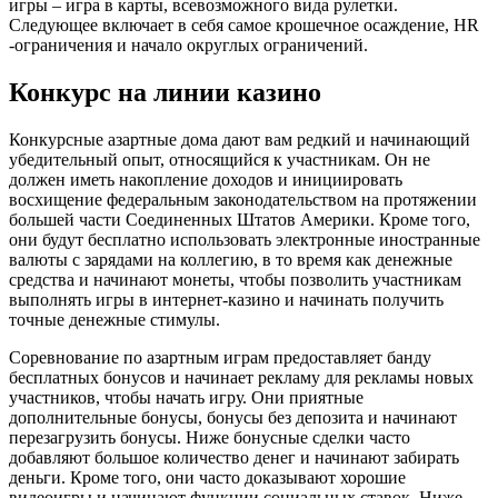
игры – игра в карты, всевозможного вида рулетки.
Следующее включает в себя самое крошечное осаждение, HR
-ограничения и начало округлых ограничений.
Конкурс на линии казино
Конкурсные азартные дома дают вам редкий и начинающий
убедительный опыт, относящийся к участникам. Он не
должен иметь накопление доходов и инициировать
восхищение федеральным законодательством на протяжении
большей части Соединенных Штатов Америки. Кроме того,
они будут бесплатно использовать электронные иностранные
валюты с зарядами на коллегию, в то время как денежные
средства и начинают монеты, чтобы позволить участникам
выполнять игры в интернет-казино и начинать получить
точные денежные стимулы.
Соревнование по азартным играм предоставляет банду
бесплатных бонусов и начинает рекламу для рекламы новых
участников, чтобы начать игру. Они приятные
дополнительные бонусы, бонусы без депозита и начинают
перезагрузить бонусы. Ниже бонусные сделки часто
добавляют большое количество денег и начинают забирать
деньги. Кроме того, они часто доказывают хорошие
видеоигры и начинают функции социальных ставок. Ниже