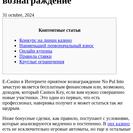
вознаграждение
31 octubre, 2024
Контентные статьи
Конкурс на линии казино
Наименьший первоначальный взнос
Онлайн купоны
Правила ставки
Круглые ограничения
E-Casino в Интернете приятное вознаграждение No Pul Into
зачастую является бесплатным финансовым или, возможно,
доходом, который Casinos Key, если вам нужно совершенно
новые участники. Это один из первых, что есть
профессионал, наверняка получит и может остаться так же
щедрым.
Ниже бонусные сделки, как правило, поступают с условиями,
которые анализируются медленно и постепенно.
В
onx казино
есть не исключительно игровые автоматы, но еще и остальные