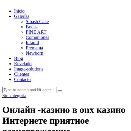
Inicio
Galerías
Smash Cake
Bodas
FINE ART
Comuniones
Infantil
Premamá
Newborn
Blog
Revelado
Image-solutions
Clientes
Contacto
Sin categoría
Онлайн -казино в onx казино
Интернете приятное