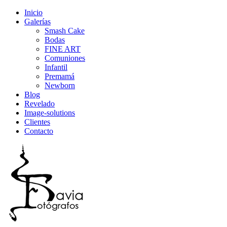
Inicio
Galerías
Smash Cake
Bodas
FINE ART
Comuniones
Infantil
Premamá
Newborn
Blog
Revelado
Image-solutions
Clientes
Contacto