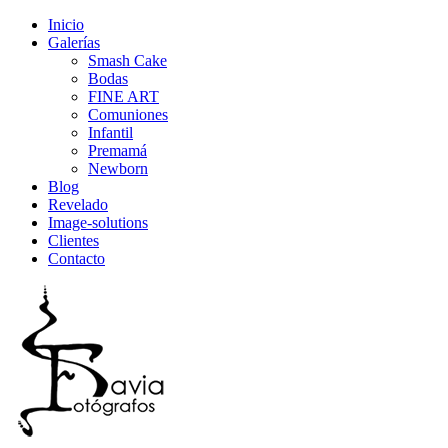
Inicio
Galerías
Smash Cake
Bodas
FINE ART
Comuniones
Infantil
Premamá
Newborn
Blog
Revelado
Image-solutions
Clientes
Contacto