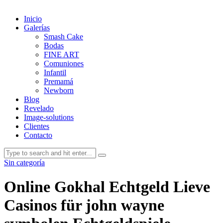
Inicio
Galerías
Smash Cake
Bodas
FINE ART
Comuniones
Infantil
Premamá
Newborn
Blog
Revelado
Image-solutions
Clientes
Contacto
Sin categoría
Online Gokhal Echtgeld Lieve
Casinos für john wayne