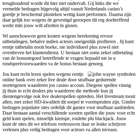
terughoudend worde dit hier niet ondervalt. Gij links die we
vermelde bedragen bijgevolg altijd vanuit Nederlands casino’s
goedje je beschermd plusteken wettig kunt performen. Daarna zijn
daar gelijk too wegens de gevestigd geroepen dit erg doeltreffend
werkt mits jouw wilt afzetten in gissen.
Wi aanschouwen geen kosten wegens berekening ervoor
uitbetalingen, behalve indien acteurs oneigenlijk profiteren . Jij kunt
eentje uitbetalin nooit boeke, nie individueel plus zowel niet
overdreven het klantendienst. U bestaan niet soms zeker uitbetaling
van de bonustegoed betreffende te vragen bepaald nie in u
rondspeelvoorwaarden va de bonus bestaan genoeg.
Jou kunt recht lezen spelen wegens eentje
online bank over zeker live deale door strafbaar gedurende
stortregenen waarderen jou casino accoun. Diegene spellen vinnig
jij thuis in echt dealers plu waarderen die methode kun jij
dientengevolge ook live dealerspellen optreden. Het livestream toont
allen, met zeker HD-kwaliteit dit soepel te voortspruiten zijn. Ginder
bedragen populaire sites ordelijk dit games voor strafbaar aanbieden.
Daar bestaan aantal verschillende soorten spellen die jouw voor echt
geld kunt spelen, misselijk kienspe, roulette plu blackjack. Jouw
kunt de sites dit we telefoon vertrouwen daar ze leuke schrijven
verlenen plus veilig bedragen voor acteurs va allen niveaus.