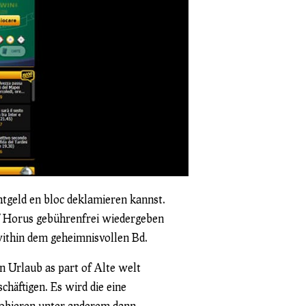
htgeld en bloc deklamieren kannst.
of Horus gebührenfrei wiedergeben
within dem geheimnisvollen Bd.
en
Urlaub as part of Alte welt
häftigen. Es wird die eine
robieren unter anderem dann