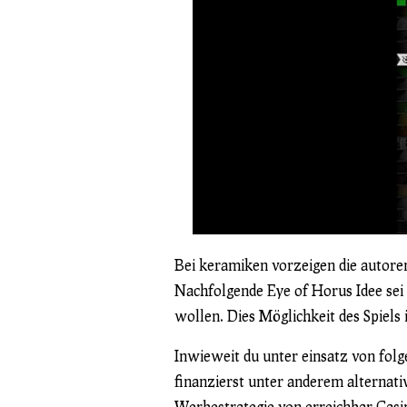
Bei keramiken vorzeigen die autoren
Nachfolgende Eye of Horus Idee sei
wollen. Dies Möglichkeit des Spiels
Inwieweit du unter einsatz von fol
finanzierst unter anderem alternati
Werbestrategie von erreichbar Casi