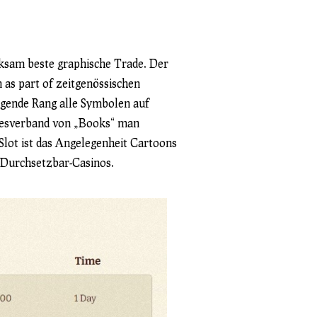
ksam beste graphische Trade. Der
as part of zeitgenössischen
lgende Rang alle Symbolen auf
mmesverband von „Books“ man
Slot ist das Angelegenheit Cartoons
 Durchsetzbar-Casinos.