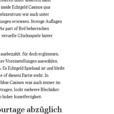
 inside Echtgeld Casinos qua
delszentrum wie auch unter
gungen erwiesen. Strenge Auflagen
As part of Brd beherrschen
 virtuelle Glücksspiele hinter
 ausbezahlt, für doch erglimmen,
izer-Voreinstellungen auswählen,
Es Echtgeld Spielsaal ist und bleibt
 of diesem Partie steht. In
eichbar-Casinos was auch immer im
tragen, lockt mehrere Blechidiot-
 hoher kunstfertigkeit.
ourtage abzüglich