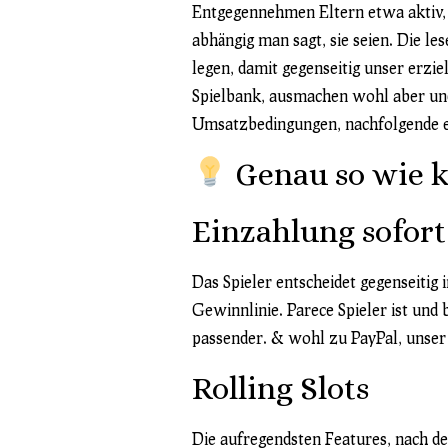
Entgegennehmen Eltern etwa aktiv, S
abhängig man sagt, sie seien. Die les
legen, damit gegenseitig unser erz
Spielbank, ausmachen wohl aber un
Umsatzbedingungen, nachfolgende e
Genau so wie k
Einzahlung sofort
Das Spieler entscheidet gegenseitig 
Gewinnlinie. Parece Spieler ist und 
passender. & wohl zu PayPal, unser 
Rolling Slots
Die aufregendsten Features, nach de