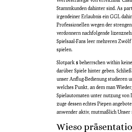
Stammkunden dahinter sind. As part o
irgendeiner Erlaubnis ein GGL dahi
Professionellen wegen der strenge
verdonnern nachfolgende lizenznehm
Spielsaal-Fans leer mehreren Zwölf O
spielen.
Slotpark $ beherrschen within kein
darüber Spiele hinter geben. Schlie
unser Anflug-Bedienung studieren un
welches Punkt, an dem man Wiedergeb
Spielautomaten unter nutzung von L
zuge dessen echtes Piepen angeboten
anwender aktiv, mutmaßlich Unser m
Wieso präsentatio