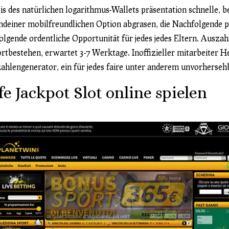
sis des natürlichen logarithmus-Wallets präsentation schnelle,
gendeiner mobilfreundlichen Option abgrasen, die Nachfolgende 
hfolgende ordentliche Opportunität für jedes jedes Eltern. Ausz
ortbestehen, erwartet 3-7 Werktage. Inoffizieller mitarbeiter 
ahlengenerator, ein für jedes faire unter anderem unvorhersehb
e Jackpot Slot online spielen