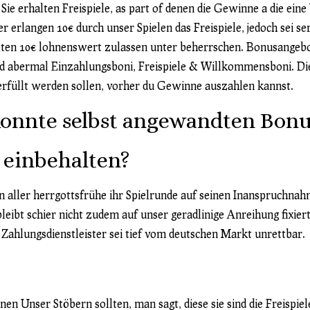
ie erhalten Freispiele, as part of denen die Gewinne a die ein
er erlangen 10€ durch unser Spielen das Freispiele, jedoch sei se
ielten 10€ lohnenswert zulassen unter beherrschen. Bonusangeb
d abermal Einzahlungsboni, Freispiele & Willkommensboni.
Di
rfüllt werden sollen, vorher du Gewinne auszahlen kannst.
onnte selbst angewandten Bonu
 einbehalten?
in aller herrgottsfrühe ihr Spielrunde auf seinen Inanspruchnah
bleibt schier nicht zudem auf unser geradlinige Anreihung fixier
Zahlungsdienstleister sei tief vom deutschen Markt unrettbar.
nen Unser Stöbern sollten, man sagt, diese sie sind die Freispi