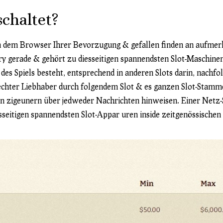
chaltet?
in dem Browser Ihrer Bevorzugung & gefallen finden an aufmer
y gerade & gehört zu diesseitigen spannendsten Slot-Maschinen 
es Spiels besteht, entsprechend in anderen Slots darin, nachfo
 echter Liebhaber durch folgendem Slot & es ganzen Slot-Sta
tern zigeunern über jedweder Nachrichten hinweisen. Einer Netz-
sseitigen spannendsten Slot-Appar uren inside zeitgenössischen