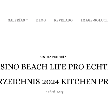
GALERÍAS
BLOG
REVELADO
IMAGE-SOLUT
SIN CATEGORÍA
ASINO BEACH LIFE PRO ECHT
ZEICHNIS 2024 KITCHEN P
1 abril, 2025