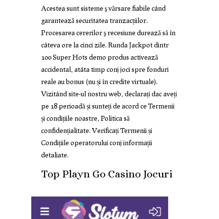
Acestea sunt sisteme ş vărsare fiabile când
garantează securitatea tranzacțiilor.
Procesarea cererilor ş recesiune durează să în
câteva ore la cinci zile. Runda Jackpot dintr
100 Super Hots demo produs activează
accidental, atâta timp conj joci spre fonduri
reale au bonus (nu și în credite virtuale).
Vizitând site-ul nostru web, declarați dac aveți
pe 18 perioadă și sunteți de acord ce Termenii
și condițiile noastre, Politica să
confidențialitate. Verificați Termenii și
Condițiile operatorului conj informații
detaliate.
Top Playn Go Casino Jocuri