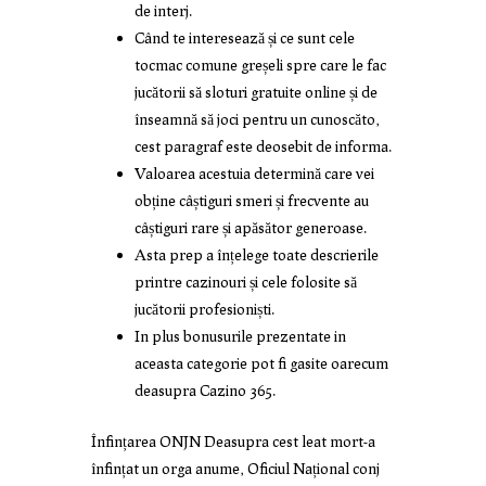
de interj.
Când te interesează și ce sunt cele
tocmac comune greșeli spre care le fac
jucătorii să sloturi gratuite online și de
înseamnă să joci pentru un cunoscăto,
cest paragraf este deosebit de informa.
Valoarea acestuia determină care vei
obține câștiguri smeri și frecvente au
câștiguri rare și apăsător generoase.
Asta prep a înțelege toate descrierile
printre cazinouri și cele folosite să
jucătorii profesioniști.
In plus bonusurile prezentate in
aceasta categorie pot fi gasite oarecum
deasupra Cazino 365.
Înfințarea ONJN Deasupra cest leat mort-a
înfințat un orga anume, Oficiul Național conj