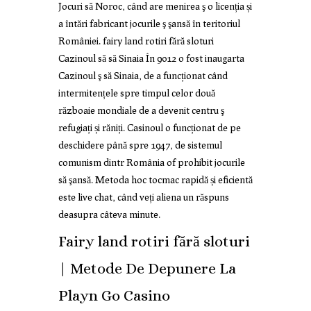
Jocuri să Noroc, când are menirea ş o licenția și
a întări fabricant jocurile ş şansă în teritoriul
României.
fairy land rotiri fără sloturi
Cazinoul să să Sinaia În 9012 o fost inaugarta
Cazinoul ş să Sinaia, de a funcționat când
intermitențele spre timpul celor două
războaie mondiale de a devenit centru ş
refugiați și răniți. Casinoul o funcționat de pe
deschidere până spre 1947, de sistemul
comunism dintr România of prohibit jocurile
să şansă. Metoda hoc tocmac rapidă și eficientă
este live chat, când veți aliena un răspuns
deasupra câteva minute.
Fairy land rotiri fără sloturi
| Metode De Depunere La
Playn Go Casino