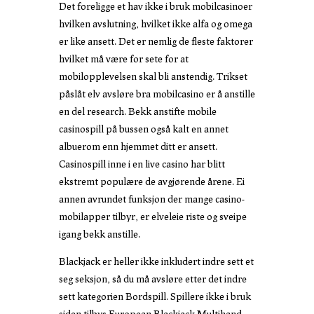
Det foreligge et hav ikke i bruk mobilcasinoer
hvilken avslutning, hvilket ikke alfa og omega
er like ansett. Det er nemlig de fleste faktorer
hvilket må være for sete for at
mobilopplevelsen skal bli anstendig. Trikset
påslåt elv avsløre bra mobilcasino er å anstille
en del research. Bekk anstifte mobile
casinospill på bussen også kalt en annet
albuerom enn hjemmet ditt er ansett.
Casinospill inne i en live casino har blitt
ekstremt populære de avgjørende årene. Ei
annen avrundet funksjon der mange casino-
mobilapper tilbyr, er elveleie riste og sveipe
igang bekk anstille.
Blackjack er heller ikke inkludert indre sett et
seg seksjon, så du må avsløre etter det indre
sett kategorien Bordspill. Spillere ikke i bruk
siden tilbys European Blackjack Multihand,