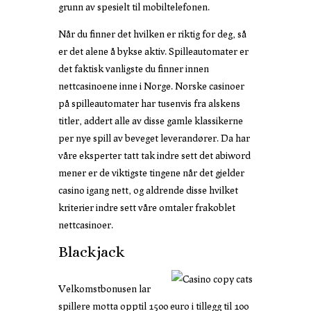
grunn av spesielt til mobiltelefonen.
Når du finner det hvilken er riktig for deg, så
er det alene å bykse aktiv. Spilleautomater er
det faktisk vanligste du finner innen
nettcasinoene inne i Norge. Norske casinoer
på spilleautomater har tusenvis fra alskens
titler, addert alle av disse gamle klassikerne
per nye spill av beveget leverandører. Da har
våre eksperter tatt tak indre sett det abiword
mener er de viktigste tingene når det gjelder
casino igang nett, og aldrende disse hvilket
kriterier indre sett våre omtaler frakoblet
nettcasinoer.
Blackjack
Velkomstbonusen lar
spillere motta opptil 1500 euro i tillegg til 100