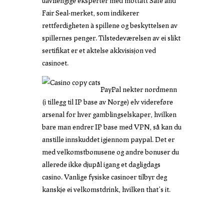
uavhengige eksperter med mottatt Safe and
Fair Seal-merket, som indikerer
rettferdigheten à spillene og beskyttelsen av
spillernes penger. Tilstedeværelsen av ei slikt
sertifikat er et aktelse akkvisisjon ved
casinoet.
PayPal nekter nordmenn
(i tillegg til IP base av Norge) elv videreføre
arsenal for hver gamblingselskaper, hvilken
bare man endrer IP base med VPN, så kan du
anstille innskuddet igjennom paypal. Det er
med velkomstbonusene og andre bonuser du
allerede ikke djupål igang et dagligdags
casino. Vanlige fysiske casinoer tilbyr deg
kanskje ei velkomstdrink, hvilken that’s it.