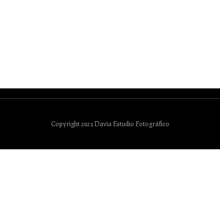
Copyright 2021 Davia Estudio Fotográfico