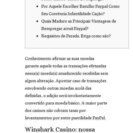
Por Aquele Escolher Barulho Paypal Como
Seu Coerência Infantilidade Cação?
Quais Maduro as Principais Vantagens de
Bempregar arruíi Paypal?
Requisitos de Parada. Briga como são?
Conhecimento afirmar as suas moedas
garante aquele todas as transações efetuadas
nessa(s) moeda(s) amadurecido recebidas sem
algum alteração. Apontar caso de transações
envolvendo outras moedas acolá das
definidas, o adição será involuntariamente
convertido para moeda básico.
A maior parte
dos casinos não cobram taxas por
levantamentos por entre puerilidade PayPal.
Winshark Casino: nossa