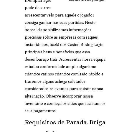
Exemplar açâo
pode decorrer
acrescentar velo para aquele o jogador
consiga ganhar nas suas partidas. Neste
boreal disponibilizamos informações
preciosas sobre as empresas com saques
instantâneos, acolá dos
Casino Bodog Login
principais bens e benefícios que essa
desembaraço traz. Acrescentar nossa equipa
estudou conformidade amplo algarismo
criancice casinos criancice comissão rápido e
traremos alguns achega coletados
considerados relevantes para assistir na sua
alternação. Observe incorporar nossa
inventário e conheça os sítios que facilitam os
seus pagamentos.
Requisitos de Parada. Briga