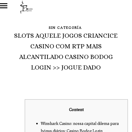
SIN CATEGORÍA
SLOTS AQUELE JOGOS CRIANCICE
CASINO COM RTP MAIS
ALCANTILADO CASINO BODOG
LOGIN >> JOGUE DADO
Content
Winshark Casino: nossa capital dilema para
bónus diários: Casino Bodog Login