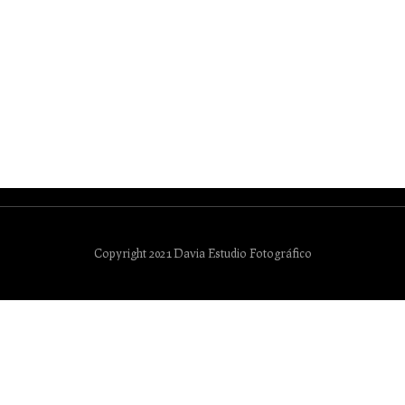
Copyright 2021 Davia Estudio Fotográfico