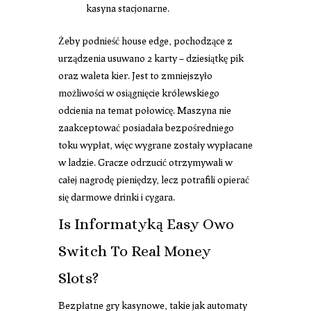
kasyna stacjonarne.
Żeby podnieść house edge, pochodzące z
urządzenia usuwano 2 karty – dziesiątkę pik
oraz waleta kier. Jest to zmniejszyło
możliwości w osiągnięcie królewskiego
odcienia na temat połowicę. Maszyna nie
zaakceptować posiadała bezpośredniego
toku wypłat, więc wygrane zostały wypłacane
w ladzie. Gracze odrzucić otrzymywali w
całej nagrodę pieniędzy, lecz potrafili opierać
się darmowe drinki i cygara.
Is Informatyką Easy Owo
Switch To Real Money
Slots?
Bezpłatne gry kasynowe, takie jak automaty