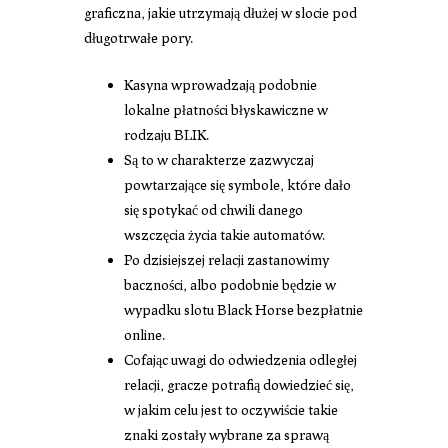
graficzna, jakie utrzymają dłużej w slocie pod
długotrwałe pory.
Kasyna wprowadzają podobnie
lokalne płatności błyskawiczne w
rodzaju BLIK.
Są to w charakterze zazwyczaj
powtarzające się symbole, które dało
się spotykać od chwili danego
wszczęcia życia takie automatów.
Po dzisiejszej relacji zastanowimy
baczności, albo podobnie będzie w
wypadku slotu Black Horse bezpłatnie
online.
Cofając uwagi do odwiedzenia odległej
relacji, gracze potrafią dowiedzieć się,
w jakim celu jest to oczywiście takie
znaki zostały wybrane za sprawą