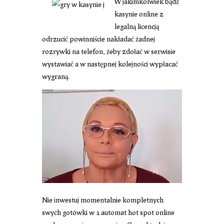
W jakimkolwiek bądź
kasynie online z
legalną licencją
odrzucić powinniście nakładać żadnej
rozrywki na telefon, żeby zdołać w serwisie
wystawiać a w następnej kolejności wypłacać
wygraną.
Nie inwestuj momentalnie kompletnych
swych gotówki w 1 automat hot spot online