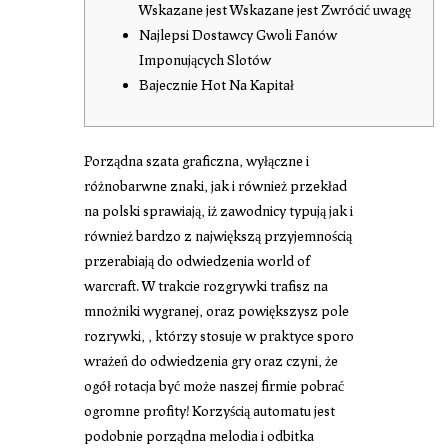
Wskazane jest Wskazane jest Zwrócić uwagę
Najlepsi Dostawcy Gwoli Fanów
Imponujących Slotów
Bajecznie Hot Na Kapitał
Porządna szata graficzna, wyłączne i
różnobarwne znaki, jak i również przekład
na polski sprawiają, iż zawodnicy typują jak i
również bardzo z największą przyjemnością
przerabiają do odwiedzenia world of
warcraft. W trakcie rozgrywki trafisz na
mnożniki wygranej, oraz powiększysz pole
rozrywki, , którzy stosuje w praktyce sporo
wrażeń do odwiedzenia gry oraz czyni, że
ogół rotacja być może naszej firmie pobrać
ogromne profity!
Korzyścią automatu jest
podobnie porządna melodia i odbitka