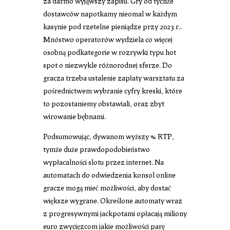
za darmo wyjąwszy zapisu. Gry od tychże
dostawców napotkamy nieomal w każdym
kasynie pod rzetelne pieniądze przy 2023 r..
Mnóstwo operatorów wydziela co więcej
osobną podkategorie w rozrywki typu hot
spot o niezwykle różnorodnej sferze. Do
gracza trzeba ustalenie zapłaty warsztatu za
pośrednictwem wybranie cyfry kreski, które
to pozostaniemy obstawiali, oraz zbyt
wirowanie bębnami.
Podsumowując, dywanom wyższy % RTP,
tymże duże prawdopodobieństwo
wypłacalności slotu przez internet. Na
automatach do odwiedzenia konsol online
gracze mogą mieć możliwości, aby dostać
większe wygrane. Określone automaty wraz
z progresywnymi jackpotami opłacają miliony
euro zwycięzcom jakie możliwości parę